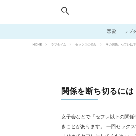
恋愛
ラブ
ラブタイム
セックスの悩み
その関係、セフレ以下
HOME
関係を断ち切るには
女子会などで「セフレ以下の関係
きことがあります。 一回セック