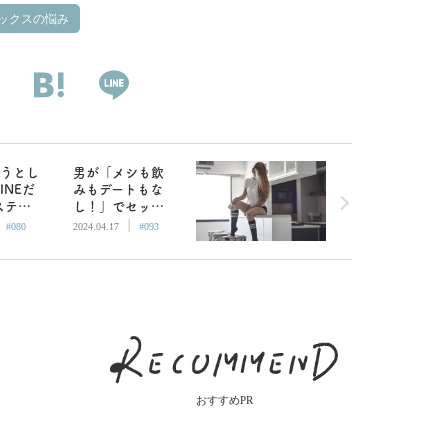
ックスの悩み
おうとし
男が「メシも飲
INEだ
みもデートもな
ステリ
し！」でセック
|
|
ーもな
スだけする理由
#080
2024.04.17
#093
予想
おすすめPR