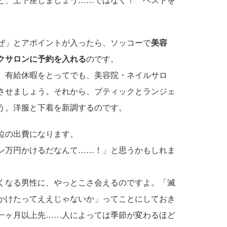
と、土下座しましょう……ではなく！ ベストを
ぜ」とアポイントが入ったら、ソッコーで
美容
クサロンに予約を入れる
のです。
、有給休暇をとってでも、美容院・ネイルサロ
させましょう。それから、ブティックとランジェ
う。洋服と下着を新調するのです。
位の出費になります。
ン万円かけるだなんて……！」と思うかもしれま
くなる男性に、やっとこさ会えるのですよ。「滅
かけたってええじゃないか」ってことにしておき
一ヶ月以上先……人によっては季節が変わるほど