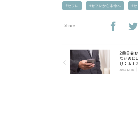
セフレ
セフレから本命へ
セ
Share
2回目会
ないのにL
けくるミ
ー！しょ
2023.12.28
い男心を