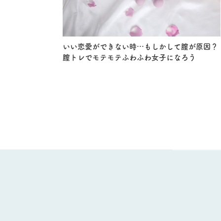
いい恋愛ができない時…もしかして膣が原因？
膣トレでモテモテふわふわ女子になろう