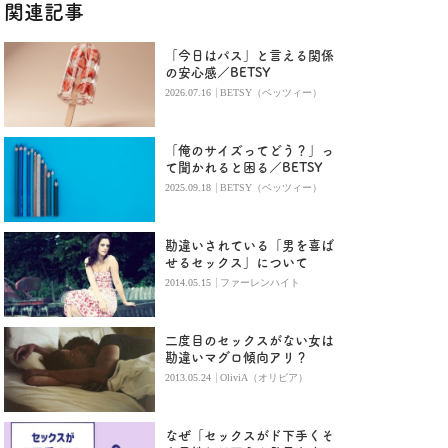
関連記事
「今日はパス」と言える関係
の安心感／BETSY
|
2026.07.16
BETSY（ベッツィー）
「俺のサイズってどう？」っ
て聞かれると困る／BETSY
|
2025.09.18
BETSY（ベッツィー）
勘違いされている「男を喜ば
せるセックス」について
|
2014.05.15
ファーレンハイト
二度目のセックスがない女は
勘違いマグロ傾向アリ？
|
2013.05.24
OliviA（オリビア）
なぜ「セックスがド下手くそ