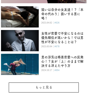
狙いは自分の女友達！？「本
命の代わり」扱いする男に
喝！
|
2025.04.02
#026
女性が恋愛で不安になるのは
優先順位が高いから！では男
性が不安になることは？
|
2025.03.04
#078
男の浮気は格差恋愛への反発
心！？女が「上」のままで解
決する冴えたやり方
|
2024.10.17
#094
もっと見る