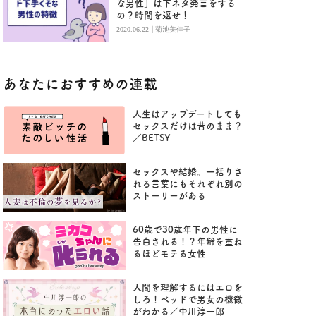
な男性」は下ネタ発言をする
の？時間を返せ！
|
2020.06.22
菊池美佳子
あなたにおすすめの連載
人生はアップデートしても
セックスだけは昔のまま？
／BETSY
セックスや結婚。一括りさ
れる言葉にもそれぞれ別の
ストーリーがある
60歳で30歳年下の男性に
告白される！？年齢を重ね
るほどモテる女性
人間を理解するにはエロを
しろ！ベッドで男女の機微
がわかる／中川淳一郎