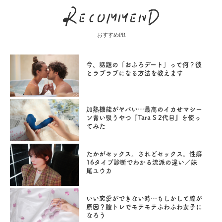
おすすめPR
今、話題の「おふろデート」って何？彼
とラブラブになる方法を教えます
加熱機能がヤバい…最高のイカせマシー
ン青い吸うやつ『Tara S 2代目』を使っ
てみた
たかがセックス。されどセックス。性癖
16タイプ診断でわかる流派の違い／妹
尾ユウカ
いい恋愛ができない時…もしかして膣が
原因？膣トレでモテモテふわふわ女子に
なろう