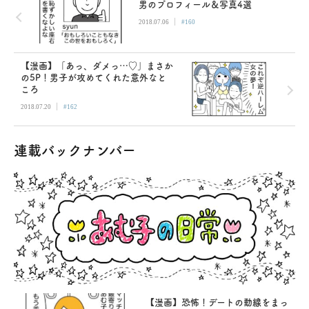
男のプロフィール＆写真4選
|
2018.07.06
#160
【漫画】「あっ、ダメっ…♡」まさか
の5P！男子が攻めてくれた意外なと
ころ
|
2018.07.20
#162
連載バックナンバー
【漫画】恐怖！デートの動線をまっ