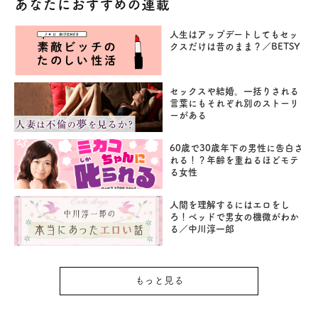
あなたにおすすめの連載
人生はアップデートしてもセッ
クスだけは昔のまま？／BETSY
セックスや結婚。一括りされる
言葉にもそれぞれ別のストーリ
ーがある
60歳で30歳年下の男性に告白さ
れる！？年齢を重ねるほどモテ
る女性
人間を理解するにはエロをし
ろ！ベッドで男女の機微がわか
る／中川淳一郎
もっと見る