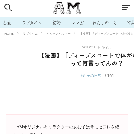
# 付き合いたい
# 男の本音
# セフレ
# 浮気
# 不倫
# 出会う方法
# マッチングアプリ
# ラブグッズ
# 体の相
恋愛
ラブタイム
結婚
マンガ
わたしのこと
特
# イケない
# ビッチの話
# エロスポット
# キャリア
ラブタイム
セックスハウツー
【漫画】「ディープスロートで体が冷え
HOME
# 恋愛相談
# モテテク
# セフレから本命へ
# 結婚したい
2018.07.13
ラブタイム
# セフレがほしい
# 夫婦の悩み
# おもしろライフ
【漫画】「ディープスロートで体が
って何言ってんの？
#161
あむ子の日常
AMオリジナルキャラクターのあむ子は常にセフレを絶