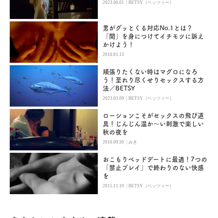
|
2023.06.01
BETSY（ベッツィー）
男がグッとくる対応No.1とは？
「間」を身につけてイチモツに訴え
かけよう！
2016.01.13
頑張りたくない時はマグロになろ
う！至れり尽くせりセックスする方
法／BETSY
|
2023.03.09
BETSY（ベッツィー）
ローションこそがセックスの飛び道
具！じんじん温か～い刺激で楽しい
秋の夜を
|
2016.09.30
みき
おこもりベッドデートに最適！7つの
「禁止プレイ」で終わりのない快感
を
|
2015.11.19
BETSY（ベッツィー）