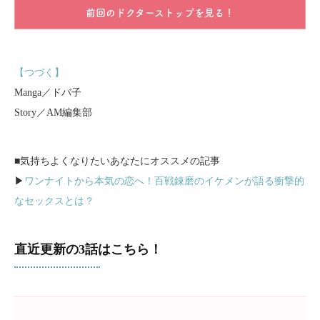
前回のドクターストップを見る！
【つづく】
Manga／ドバ子
Story／AM編集部
■気持ちよくなりたいあなたにオススメの記事
▶
ワンナイトから本気の恋へ！百戦錬磨のイケメンが語る衝撃的
なセックスとは？
直近更新の3話はこちら！