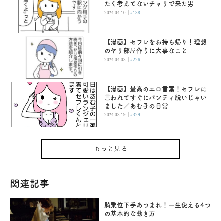
たく考えてないチャリで来た男
|
2024.04.10
#138
【漫画】セフレをお持ち帰り！理想
のヤリ部屋作りに大事なこと
|
2024.04.03
#226
【漫画】最高のエロ言葉！セフレに
言われてすぐにパンティ脱いじゃい
ました／あむ子の日常
|
2024.03.19
#329
もっと見る
関連記事
騎乗位下手あつまれ！一生使える4つ
の基本的な動き方