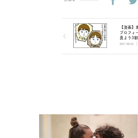
【漫画】
プロフィ
真より3
悟して会
2017.09.01
鉄則