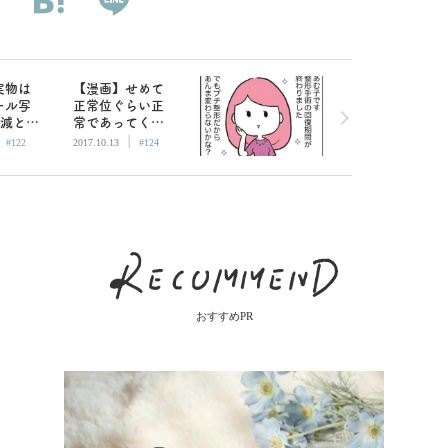
実物は
【漫画】せめて
ール写
正常位ぐらい正
割減と覚
常であってくれ
|
|
うのが
ないものだろう
#122
2017.10.13
#124
か
おすすめPR