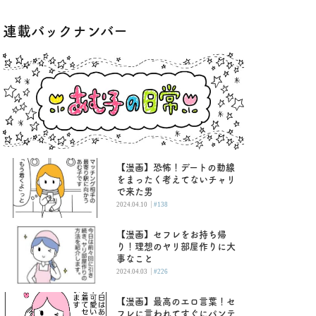
連載バックナンバー
【漫画】恐怖！デートの動線
をまったく考えてないチャリ
で来た男
|
2024.04.10
#138
【漫画】セフレをお持ち帰
り！理想のヤリ部屋作りに大
事なこと
|
2024.04.03
#226
【漫画】最高のエロ言葉！セ
フレに言われてすぐにパンテ