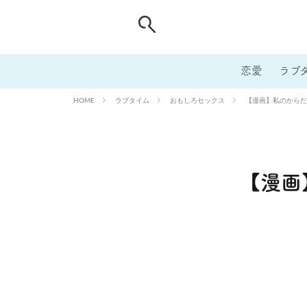
恋愛
ラブ
ラブタイム
おもしろセックス
【漫画】私のからだ
HOME
【漫画