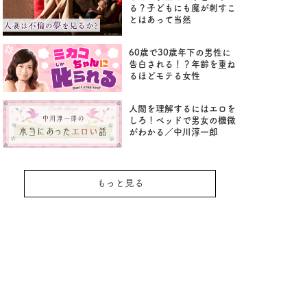
る？子どもにも魔が刺すこ
とはあって当然
60歳で30歳年下の男性に
告白される！？年齢を重ね
るほどモテる女性
人間を理解するにはエロを
しろ！ベッドで男女の機微
がわかる／中川淳一郎
もっと見る