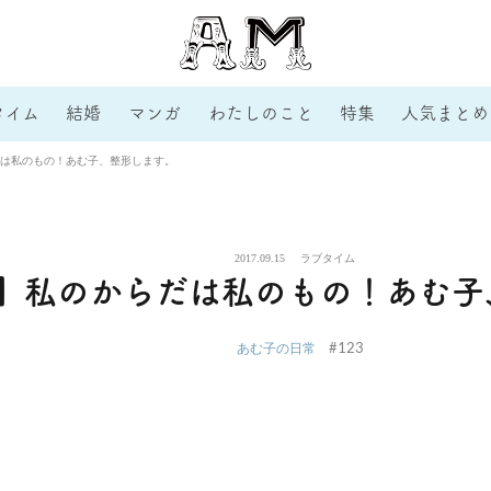
タイム
結婚
マンガ
わたしのこと
特集
人気まとめ
は私のもの！あむ子、整形します。
2017.09.15
ラブタイム
】私のからだは私のもの！あむ子
#123
あむ子の日常