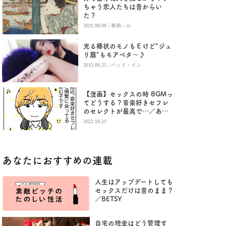
ちゃう恋人たちは昔からい
た？
|
2021.08.08
春画―ル
光る棒状のモノもＥけど“ジュ
リ扇”もモアベタ～♪
|
2015.06.25
ベッド・イン
【漫画】セックスの時 BGMっ
てどうする？音楽好きセフレ
のセレクトが最高で…／あむ
子の日常
2022.10.21
あなたにおすすめの連載
人生はアップデートしても
セックスだけは昔のまま？
／BETSY
自宅の現金はどう管理す