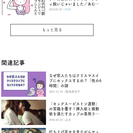
ィ脱いじゃいました／あむ子
の日常
|
2024.03.19
#329
もっと見る
関連記事
なぜ恋人たちはクリスマスイ
ブにセックスするの？「性の6
時間」の謎
|
2021.12.24
菊池美佳子
「セックス＝ピストン運動」
の常識を覆す！挿入欲と振動
欲を満たすカップル専用ラブ
グッズ
|
2016.03.25
みき
打ち上げ花火を見ながらヤッ