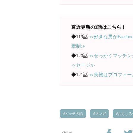
直近更新の3話はこちら！
◆119話
≪好きな男がFace
牽制≫
◆120話
≪せっかくマッチン
ッセージ≫
◆121話
≪実物はプロフィー
ビッチの話
マンガ
おもしろ
Share