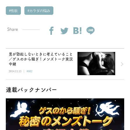
性欲
カラダの悩み
Share
男が勃起しないときに考えていること
／ゲスのから騒ぎ！メンズトーク実況
中継
|
2014.11.13
#002
連載バックナンバー