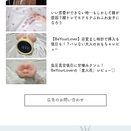
いい恋愛ができない時…もしかして膣が
原因？膣トレでモテモテふわふわ女子に
なろう
【BeYourLover】目覚まし時計で挿入も
吸引も！？バレない大人のおもちゃレビ
ュー
負圧真空吸引に甘噛みクンニ！
BeYourLoverの「食人花」レビュー♡
広告のお問い合わせ