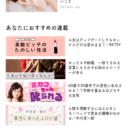
いこと
|
2017.03.03
みき
あなたにおすすめの連載
人生はアップデートしてもセッ
クスだけは昔のまま？／BETSY
セックスや結婚。一括りされる
言葉にもそれぞれ別のストーリ
ーがある
60歳で30歳年下の男性に告白さ
れる！？年齢を重ねるほどモテ
る女性
人間を理解するにはエロをし
ろ！ベッドで男女の機微がわか
る／中川淳一郎