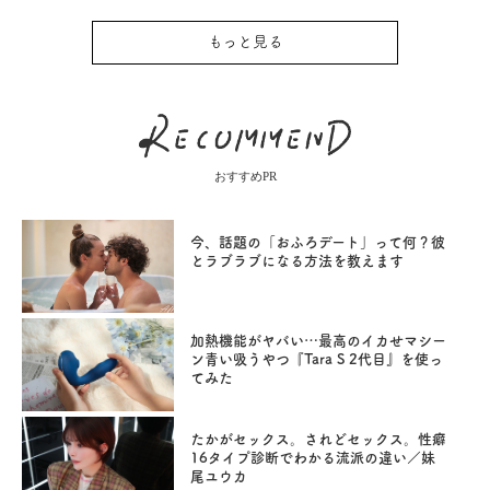
もっと見る
おすすめPR
今、話題の「おふろデート」って何？彼
とラブラブになる方法を教えます
加熱機能がヤバい…最高のイカせマシー
ン青い吸うやつ『Tara S 2代目』を使っ
てみた
たかがセックス。されどセックス。性癖
16タイプ診断でわかる流派の違い／妹
尾ユウカ