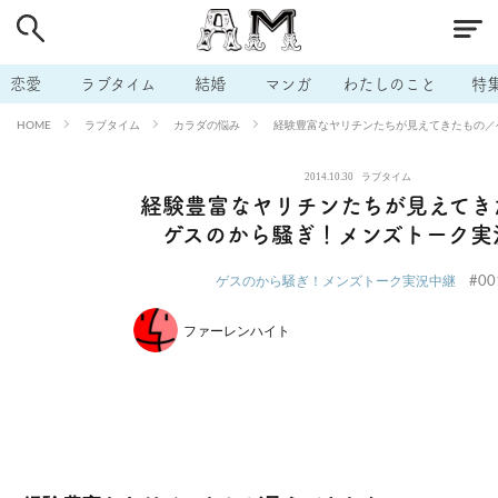
# 付き合いたい
# 男の本音
# セフレ
# 浮気
# 不倫
# 出会う方法
# マッチングアプリ
# ラブグッズ
# 体の相
恋愛
ラブタイム
結婚
マンガ
わたしのこと
特
# イケない
# ビッチの話
# エロスポット
# キャリア
ラブタイム
カラダの悩み
経験豊富なヤリチンたちが見えてきたもの／
HOME
# 恋愛相談
# モテテク
# セフレから本命へ
# 結婚したい
2014.10.30
ラブタイム
# セフレがほしい
# 夫婦の悩み
# おもしろライフ
経験豊富なヤリチンたちが見えてき
ゲスのから騒ぎ！メンズトーク実
#00
ゲスのから騒ぎ！メンズトーク実況中継
ファーレンハイト