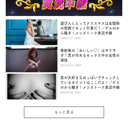
遊び人にとってクリスマスは女関係
の恒例リセット行事だ！／ゲスのか
ら騒ぎ！メンズトーク実況中継
|
2026.07.22
#005
発射後の「おいしい♡」はやりす
ぎ！男が冷めるセックス中の女性の
演技
|
2015.05.14
#008
男が大好きなおっぱいでチェックし
ているポイントはここだよ！／ゲス
のから騒ぎ！メンズトーク実況中継
|
2015.04.16
#007
もっと見る