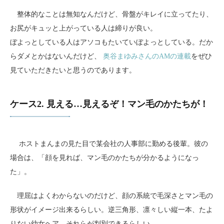
整体的なことは無知なんだけど、骨盤がキレイに立ってたり、
お尻がキュッと上がっている人は締りが良い。
ぼよっとしている人はアソコもたいていぼよっとしている。だか
らダメとかはないんだけど、
奥谷まゆみさんのAMの連載
をぜひ
見ていただきたいと思うのであります。
ケース2. 見える…見えるぞ！マン毛のかたちが！
ホストまんまの見た目で某会社の人事部に勤める後輩。彼の
場合は、「顔を見れば、マン毛のかたちが分かるようになっ
た」。
理屈はよくわからないのだけど、顔の系統で毛深さとマン毛の
形状がイメージ出来るらしい。逆三角形、凛々しい縦一本、たよ
りない幼女ヘア、それらが判別できるらしい。