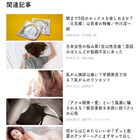
関連記事
朝まで5回のセックスを楽しめるか？
「元気棒」は若者の特権／中川淳一
郎
|
2026.06.01
中川淳一郎
日本女性の悩み第1位は性交痛！原因
のほとんどが前戯不足にあった
|
2019.12.15
関口由紀
乳がん検診は痛い？早期発見で治
る？乳がんのウソホント
|
2024.11.12
松村圭子
「アナル開発＝愛」という風潮に騙
されるな！衝突事故を未然に防ぐ2つ
の心得
|
2014.08.27
BETSY（ベッツィー）
何からはじめたらいいの？ずっと放
置のアンダーヘアにまずやってほし