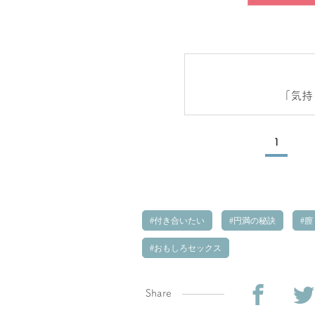
「気持
1
付き合いたい
円満の秘訣
膣
おもしろセックス
Share