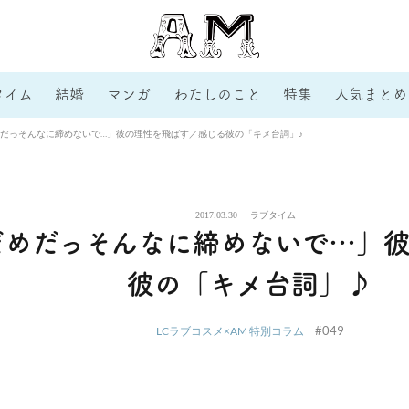
タイム
結婚
マンガ
わたしのこと
特集
人気まとめ
だっそんなに締めないで…」彼の理性を飛ばす／感じる彼の「キメ台詞」♪
2017.03.30
ラブタイム
だめだっそんなに締めないで…」
彼の「キメ台詞」♪
#049
LCラブコスメ×AM 特別コラム