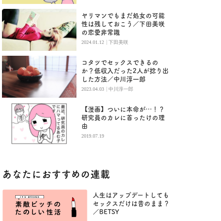
ヤリマンでもまだ処女の可能
性は残しておこう／下田美咲
の恋愛非常識
|
2024.01.12
下田美咲
コタツでセックスできるの
か？低収入だった2人が捻り出
した方法／中川淳一郎
|
2023.04.03
中川淳一郎
【漫画】ついに本命が…！？
研究員のカレに首ったけの理
由
2019.07.19
あなたにおすすめの連載
人生はアップデートしても
セックスだけは昔のまま？
／BETSY