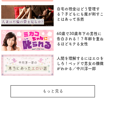
自宅の現金はどう管理す
る？子どもにも魔が刺すこ
とはあって当然
60歳で30歳年下の男性に
告白される！？年齢を重ね
るほどモテる女性
人間を理解するにはエロを
しろ！ベッドで男女の機微
がわかる／中川淳一郎
もっと見る