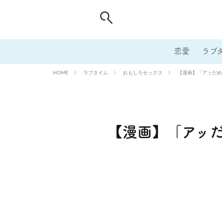
恋愛
ラブ
ラブタイム
おもしろセックス
【漫画】「アッだめ
HOME
【漫画】「アッ