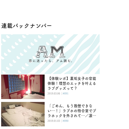
連載バックナンバー
【体験レポ】裏垢女子の官能
体験！理想のエッチを叶える
ラブグッズって？
|
2019.03.06
#091
「ごめん、もう我慢できな
い…！」ラブホの待合室でブ
ラホックを外されて…／凛乃
子
|
2019.01.03
#090