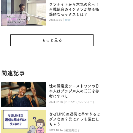
ワンナイトから本気の恋へ！
百戦錬磨のイケメンが語る衝
撃的なセックスとは？
|
2018.10.05
#089
もっと見る
関連記事
性の満足度ワーストワンの日
本人はブラジル人の○○を参
考にすべし
|
2024.02.28
BETSY（ベッツィー）
なぜLINEの返信は早すぎると
ダメなの？男はアレを気にし
ちゃう
|
2019.10.14
菊池美佳子