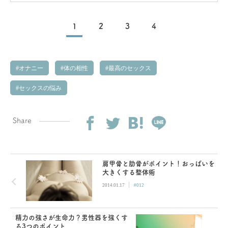
とは？
1
2
3
4
オナニー
体の相性
最高のセックス
セックスの悩み
Share
肩甲骨と肋骨がポイント！おっぱいを
大きくする整体術
|
2014.01.17
#012
精力の強さが生命力？男性器を強くす
る3つのポイント