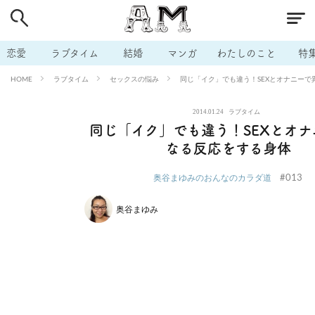
# 付き合いたい
# 男の本音
# セフレ
# 浮気
# 不倫
# 出会う方法
# マッチングアプリ
# ラブグッズ
# 体の相
恋愛
ラブタイム
結婚
マンガ
わたしのこと
特
# イケない
# ビッチの話
# エロスポット
# キャリア
ラブタイム
セックスの悩み
同じ「イク」でも違う！SEXとオナニーで
HOME
# 恋愛相談
# モテテク
# セフレから本命へ
# 結婚したい
2014.01.24
ラブタイム
# セフレがほしい
# 夫婦の悩み
# おもしろライフ
同じ「イク」でも違う！SEXとオナ
なる反応をする身体
#013
奥谷まゆみのおんなのカラダ道
奥谷まゆみ