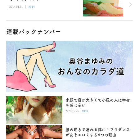
|
2014.01.31
#014
連載バックナンバー
小顔で目が大きくて小尻の人は幸せ
を感じ辛い
|
2025.12.26
#019
腰の動きで濡れる体に！フラダンス
が女をエロくする6つの理由