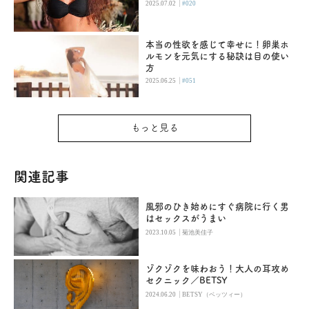
|
2025.07.02
#020
本当の性欲を感じて幸せに！卵巣ホ
ルモンを元気にする秘訣は目の使い
方
|
2025.06.25
#051
もっと見る
関連記事
風邪のひき始めにすぐ病院に行く男
はセックスがうまい
|
2023.10.05
菊池美佳子
ゾクゾクを味わおう！大人の耳攻め
セクニック／BETSY
|
2024.06.20
BETSY（ベッツィー）