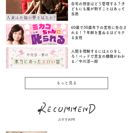
自宅の現金はどう管理する？子
どもにも魔が刺すことはあって
当然
60歳で30歳年下の男性に告白さ
れる！？年齢を重ねるほどモテ
る女性
人間を理解するにはエロをし
ろ！ベッドで男女の機微がわか
る／中川淳一郎
もっと見る
おすすめPR