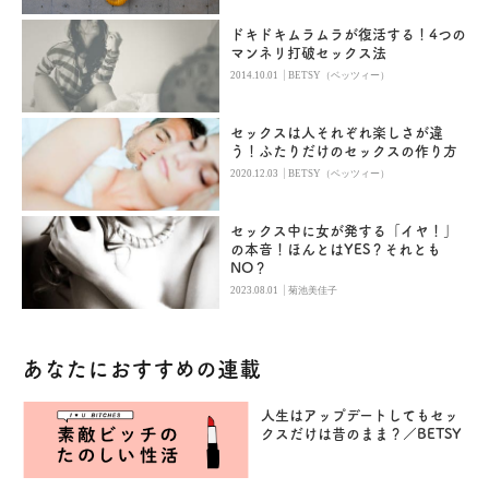
ドキドキムラムラが復活する！4つの
マンネリ打破セックス法
|
2014.10.01
BETSY（ベッツィー）
セックスは人それぞれ楽しさが違
う！ふたりだけのセックスの作り方
|
2020.12.03
BETSY（ベッツィー）
セックス中に女が発する「イヤ！」
の本音！ほんとはYES？それとも
NO？
|
2023.08.01
菊池美佳子
あなたにおすすめの連載
人生はアップデートしてもセッ
クスだけは昔のまま？／BETSY