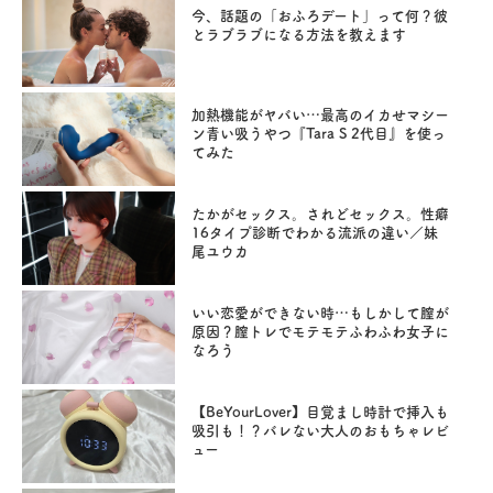
今、話題の「おふろデート」って何？彼
とラブラブになる方法を教えます
加熱機能がヤバい…最高のイカせマシー
ン青い吸うやつ『Tara S 2代目』を使っ
てみた
たかがセックス。されどセックス。性癖
16タイプ診断でわかる流派の違い／妹
尾ユウカ
いい恋愛ができない時…もしかして膣が
原因？膣トレでモテモテふわふわ女子に
なろう
【BeYourLover】目覚まし時計で挿入も
吸引も！？バレない大人のおもちゃレビ
ュー