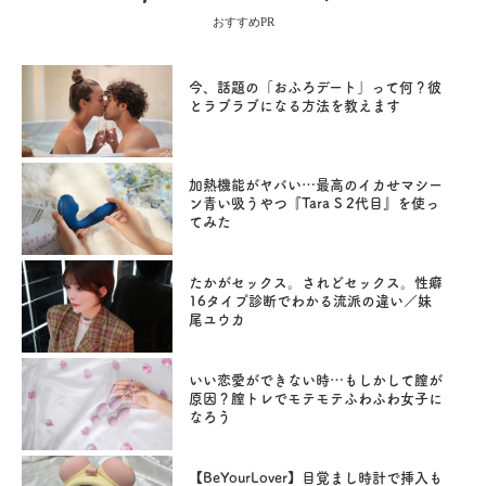
おすすめPR
今、話題の「おふろデート」って何？彼
とラブラブになる方法を教えます
加熱機能がヤバい…最高のイカせマシー
ン青い吸うやつ『Tara S 2代目』を使っ
てみた
たかがセックス。されどセックス。性癖
16タイプ診断でわかる流派の違い／妹
尾ユウカ
いい恋愛ができない時…もしかして膣が
原因？膣トレでモテモテふわふわ女子に
なろう
【BeYourLover】目覚まし時計で挿入も