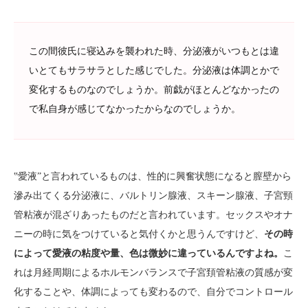
この間彼氏に寝込みを襲われた時、分泌液がいつもとは違
いとてもサラサラとした感じでした。分泌液は体調とかで
変化するものなのでしょうか。前戯がほとんどなかったの
で私自身が感じてなかったからなのでしょうか。
‟愛液”と言われているものは、性的に興奮状態になると膣壁から
滲み出てくる分泌液に、バルトリン腺液、スキーン腺液、子宮頸
管粘液が混ざりあったものだと言われています。セックスやオナ
ニーの時に気をつけていると気付くかと思うんですけど、
その時
によって愛液の粘度や量、色は微妙に違っているんですよね。
こ
れは月経周期によるホルモンバランスで子宮頚管粘液の質感が変
化することや、体調によっても変わるので、自分でコントロール