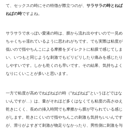
て、セックスの時にその特徴が際立つのが、
サラサラの時とねば
ねばの時
ですよね。
サラサラで水っぽい愛液の時は、膣から流れ出やすいので一見め
ちゃくちゃ濡れているように思われがちです。でも実際は粘度が
低いので指やちんこによる摩擦をダイレクトに粘膜で感じてしま
い、いつもと同じような刺激でもビリビリしたり痛みを感じたり
しやすいです。しかも乾くのも早いです。その結果、気持ちよく
なりにくいことが多いと思います。
一方で粘度が高めでねばねばの時（‟ねばねば”というほどではな
いんですが…）は、量がそれほど多くはなくても粘度の高さゆえ
乾きにくく、長めの挿入時間でも摩擦から膣が守られている感じ
がします。乾きにくいので指やちんこの刺激も気持ちいいんです
が、滑りがよすぎて刺激が物足りなかったり、男性側に刺激を与