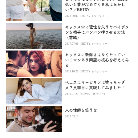
低いと愛が冷めてくる私はおかし
い？／BETSY
|
2023.09.07
BETSY（ベッツィー）
セックス中に理性を失うヤバイボタ
ンを相手にバンバン押させる方法
（前編）
|
2017.07.06
BETSY（ベッツィー）
セックスに新鮮さはなくたってい
い！マンネリ問題の核心を考えてみ
る
|
2016.10.20
BETSY（ベッツィー）
ペニスにマーガリンは塗っちゃダ
メ？真面目に実験してみました！
|
2018.01.21
OliviA（オリビア）
人の性癖を笑うな
2017.03.13