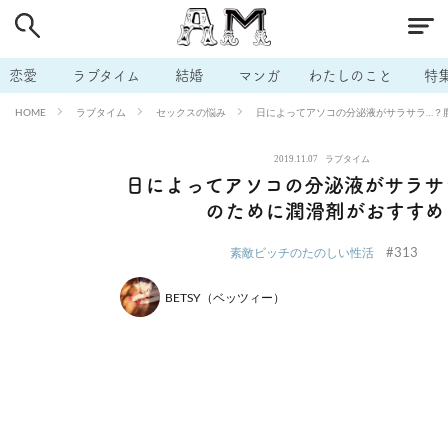
# 付き合いたい
# 男の本音
# セフレ
# 浮気
# 不倫
# 出会う方法
# マッチングアプリ
# ラブグッズ
# 体の相
恋愛
ラブタイム
結婚
マンガ
わたしのこと
特
# イケない
# ビッチの話
# エロスポット
# キャリア
ラブタイム
セックスの悩み
日によってアソコの分泌液がサラサラ…？
HOME
# 恋愛相談
# モテテク
# セフレから本命へ
# 結婚したい
2019.11.07
ラブタイム
# セフレがほしい
# 夫婦の悩み
# おもしろライフ
日によってアソコの分泌液がサラサ
のために潤滑剤がおすすめ
#313
素敵ビッチのたのしい性活
BETSY（ベッツィー）