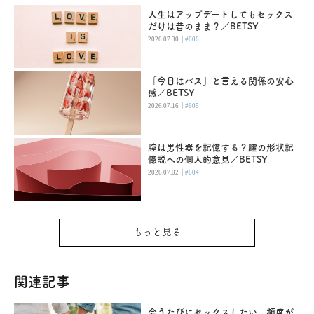
人生はアップデートしてもセックス
だけは昔のまま？／BETSY
|
2026.07.30
#606
「今日はパス」と言える関係の安心
感／BETSY
|
2026.07.16
#605
腟は男性器を記憶する？膣の形状記
憶説への個人的意見／BETSY
|
2026.07.02
#604
もっと見る
関連記事
会うたびにセックスしたい。頻度が