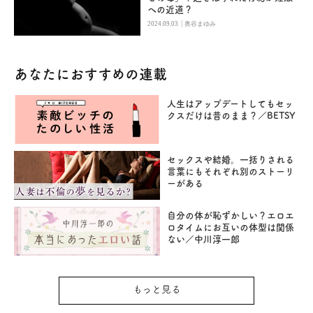
への近道？
|
2024.09.03
奥谷まゆみ
あなたにおすすめの連載
人生はアップデートしてもセッ
クスだけは昔のまま？／BETSY
セックスや結婚。一括りされる
言葉にもそれぞれ別のストーリ
ーがある
自分の体が恥ずかしい？エロエ
ロタイムにお互いの体型は関係
ない／中川淳一郎
もっと見る