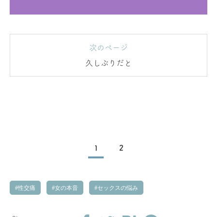
次のページ
久しぶりだと
1
2
性交痛
女の本音
セックスの悩み