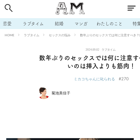
# 付き合いたい
# 男の本音
# セフレ
# 浮気
# 不倫
# 出会う方法
# マッチングアプリ
# ラブグッズ
# 体の相
恋愛
ラブタイム
結婚
マンガ
わたしのこと
特
# イケない
# ビッチの話
# エロスポット
# キャリア
ラブタイム
セックスの悩み
数年ぶりのセックスでは何に注意すべき？
HOME
# 恋愛相談
# モテテク
# セフレから本命へ
# 結婚したい
2024.09.02
ラブタイム
# セフレがほしい
# 夫婦の悩み
# おもしろライフ
数年ぶりのセックスでは何に注意す
いのは挿入よりも筋肉！
#270
ミカコちゃんに叱られる
菊池美佳子