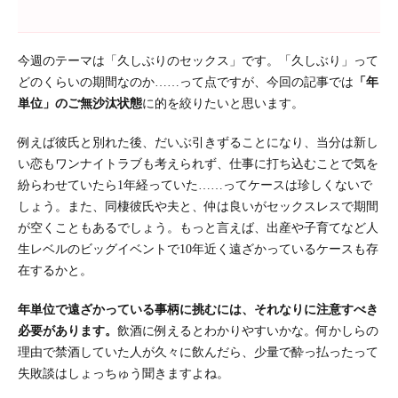
今週のテーマは「久しぶりのセックス」です。「久しぶり」って
どのくらいの期間なのか……って点ですが、今回の記事では
「年
単位」のご無沙汰状態
に的を絞りたいと思います。
例えば彼氏と別れた後、だいぶ引きずることになり、当分は新し
い恋もワンナイトラブも考えられず、仕事に打ち込むことで気を
紛らわせていたら1年経っていた……ってケースは珍しくないで
しょう。また、同棲彼氏や夫と、仲は良いがセックスレスで期間
が空くこともあるでしょう。もっと言えば、出産や子育てなど人
生レベルのビッグイベントで10年近く遠ざかっているケースも存
在するかと。
年単位で遠ざかっている事柄に挑むには、それなりに注意すべき
必要があります。
飲酒に例えるとわかりやすいかな。何かしらの
理由で禁酒していた人が久々に飲んだら、少量で酔っ払ったって
失敗談はしょっちゅう聞きますよね。