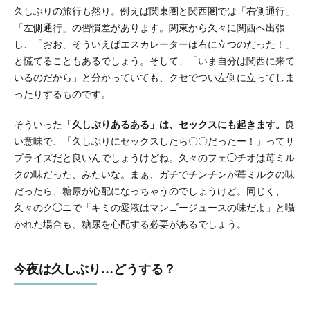
久しぶりの旅行も然り。例えば関東圏と関西圏では「右側通行」
「左側通行」の習慣差があります。関東から久々に関西へ出張
し、「おお、そういえばエスカレーターは右に立つのだった！」
と慌てることもあるでしょう。そして、「いま自分は関西に来て
いるのだから」と分かっていても、クセでつい左側に立ってしま
ったりするものです。
そういった
「久しぶりあるある」は、セックスにも起きます。
良
い意味で、「久しぶりにセックスしたら〇〇だったー！」ってサ
プライズだと良いんでしょうけどね。久々のフェ◯チオは苺ミル
クの味だった、みたいな。まぁ、ガチでチンチンが苺ミルクの味
だったら、糖尿が心配になっちゃうのでしょうけど。同じく、
久々のク◯ニで「キミの愛液はマンゴージュースの味だよ」と囁
かれた場合も、糖尿を心配する必要があるでしょう。
今夜は久しぶり…どうする？