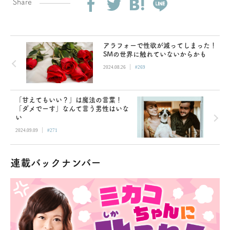
Share
アラフォーで性欲が減ってしまった！
SMの世界に触れていないからかも
|
2024.08.26
#269
「甘えてもいい？」は魔法の言葉！
「ダメでーす」なんて言う男性はいな
い
|
2024.09.09
#271
連載バックナンバー