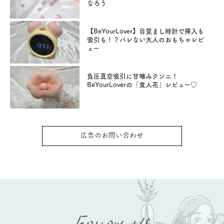
なろう
【BeYourLover】目覚まし時計で挿入も
吸引も！？バレない大人のおもちゃレビ
ュー
負圧真空吸引に甘噛みクンニ！
BeYourLoverの「食人花」レビュー♡
広告のお問い合わせ