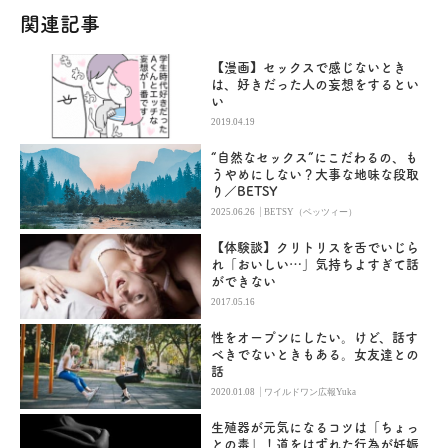
関連記事
【漫画】セックスで感じないとき
は、好きだった人の妄想をするとい
い
2019.04.19
“自然なセックス”にこだわるの、も
うやめにしない？大事な地味な段取
り／BETSY
|
2025.06.26
BETSY（ベッツィー）
【体験談】クリトリスを舌でいじら
れ「おいしい…」気持ちよすぎて話
ができない
2017.05.16
性をオープンにしたい。けど、話す
べきでないときもある。女友達との
話
|
2020.01.08
ワイルドワン広報Yuka
生殖器が元気になるコツは「ちょっ
との毒」！道をはずれた行為が妊娠