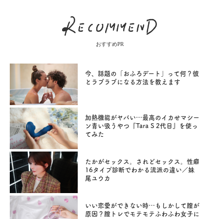
おすすめPR
今、話題の「おふろデート」って何？彼
とラブラブになる方法を教えます
加熱機能がヤバい…最高のイカせマシー
ン青い吸うやつ『Tara S 2代目』を使っ
てみた
たかがセックス。されどセックス。性癖
16タイプ診断でわかる流派の違い／妹
尾ユウカ
いい恋愛ができない時…もしかして膣が
原因？膣トレでモテモテふわふわ女子に