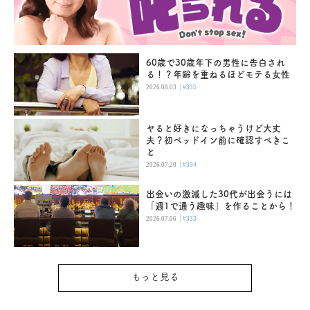
60歳で30歳年下の男性に告白され
る！？年齢を重ねるほどモテる女性
|
2026.08.03
#335
ヤると好きになっちゃうけど大丈
夫？初ベッドイン前に確認すべきこ
と
|
2026.07.20
#334
出会いの激減した30代が出会うには
「週1で通う趣味」を作ることから！
|
2026.07.06
#333
もっと見る