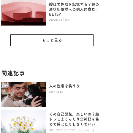
腟は男性器を記憶する？膣の
形状記憶説への個人的意見／
BETSY
|
2026.07.02
#604
もっと見る
関連記事
人の性癖を笑うな
2017.03.13
その自己開発、楽しいの？膣
トレしまくったり全神経を集
めて感じたりしなくていい
|
2021.09.02
BETSY（ベッツィー）