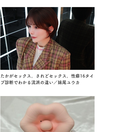
たかがセックス。されどセックス。性癖16タイ
プ診断でわかる流派の違い／妹尾ユウカ