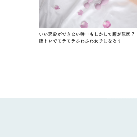
いい恋愛ができない時…もしかして膣が原因？
膣トレでモテモテふわふわ女子になろう