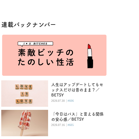
連載バックナンバー
人生はアップデートしてもセ
ックスだけは昔のまま？／
BETSY
|
2026.07.30
#606
「今日はパス」と言える関係
の安心感／BETSY
|
2026.07.16
#605