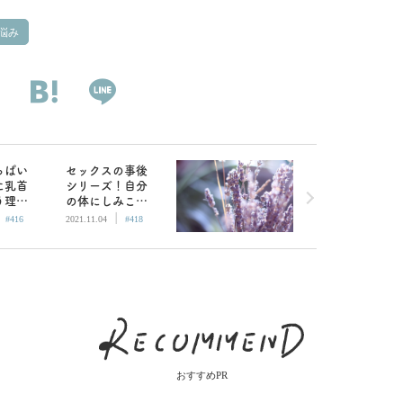
悩み
っぱい
セックスの事後
に乳首
シリーズ！自分
う理由
の体にしみこむ
|
|
みた／
相手の残り香が
#416
2021.11.04
#418
好き／Besty
おすすめPR