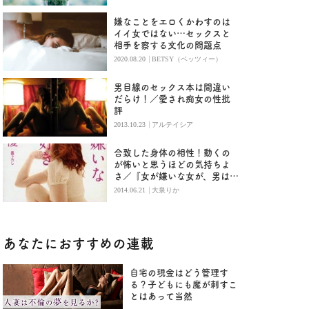
嫌なことをエロくかわすのは
イイ女ではない…セックスと
相手を察する文化の問題点
|
2020.08.20
BETSY（ベッツィー）
男目線のセックス本は間違い
だらけ！／愛され痴女の性批
評
|
2013.10.23
アルテイシア
合致した身体の相性！動くの
が怖いと思うほどの気持ちよ
さ／『女が嫌いな女が、男は好
き』（後編）
|
2014.06.21
大泉りか
あなたにおすすめの連載
自宅の現金はどう管理す
る？子どもにも魔が刺すこ
とはあって当然