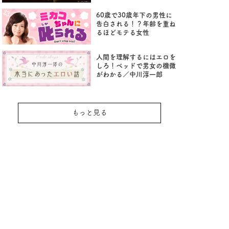
60歳で30歳年下の男性に
告白される！？年齢を重ね
るほどモテる女性
人間を理解するにはエロを
しろ！ベッドで男女の機微
がわかる／中川淳一郎
もっと見る