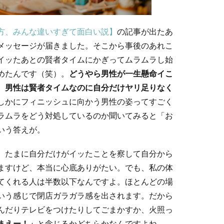
方、みんな違いすぎて面白い説】
の記事が出たあ
メッセージが届きました。そこから事後のあれこ
イッたあとの賢者タイムにかぎってムラムラし始
めたんです（笑）。
どうやら男性が一生懸命イこ
、男性は賢者タイムなのに自分だけヤリ足りなく
しかにフィニッシュに向かう男性の姿ってすごく
ラムラをどう対処しているのか聞いてみると「お
いう答えが。
。たまに自分だけがイッたことを察して自分から
ますけど、本当に心底ありがたい。でも、私の体
てくれる人は半数以下なんですよ。ほとんどの場
いう感じで閉店ガラガラ感を出されます。だから
んだりテレビをつけたりしてごまかすか、火照っ
まえー！」
と念じるかどちらかなんですよね。