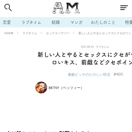
# 付き合いたい
# 男の本音
# セフレ
# 浮気
# 不倫
# 出会う方法
# マッチングアプリ
# ラブグッズ
# 体の相
恋愛
ラブタイム
結婚
マンガ
わたしのこと
特
# イケない
# ビッチの話
# エロスポット
# キャリア
ラブタイム
セックスハウツー
新しい人とやるとセックスにクセがつく
HOME
# 恋愛相談
# モテテク
# セフレから本命へ
# 結婚したい
2021.08.19
ラブタイム
# セフレがほしい
# 夫婦の悩み
# おもしろライフ
新しい人とやるとセックスにクセが
ロいキス、前戯などクセポイ
#405
素敵ビッチのたのしい性活
BETSY（ベッツィー）