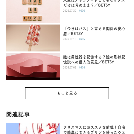
人生はアップデートしてもセックス
だけは昔のまま？／BETSY
|
2026.07.30
#606
「今日はパス」と言える関係の安心
感／BETSY
|
2026.07.16
#605
腟は男性器を記憶する？膣の形状記
憶説への個人的意見／BETSY
|
2026.07.02
#604
もっと見る
関連記事
クリスマスにおススメな前戯！自宅
で簡単にできるプリンを使ったウエ