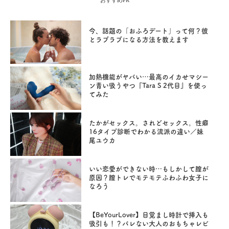
今、話題の「おふろデート」って何？彼
とラブラブになる方法を教えます
加熱機能がヤバい…最高のイカせマシー
ン青い吸うやつ『Tara S 2代目』を使っ
てみた
たかがセックス。されどセックス。性癖
16タイプ診断でわかる流派の違い／妹
尾ユウカ
いい恋愛ができない時…もしかして膣が
原因？膣トレでモテモテふわふわ女子に
なろう
【BeYourLover】目覚まし時計で挿入も
吸引も！？バレない大人のおもちゃレビ