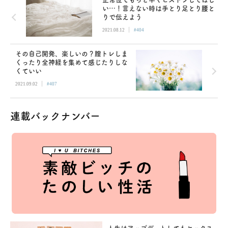
い…！言えない時は手とり足とり腰と
りで伝えよう
|
2021.08.12
#404
その自己開発、楽しいの？膣トレしま
くったり全神経を集めて感じたりしな
くていい
|
2021.09.02
#407
連載バックナンバー