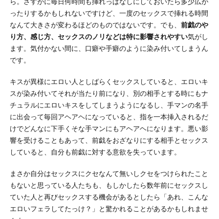
ら。さすがに毎日何時間も挿れっぱなしにしておいたら多少広が
ったりするかもしれないですけど、一度のセックスで挿れる時間
なんて大きさが変わるほどのものではないです。でも、
前戯のや
り方、感じ方、セックスのノリなどは特に影響されやすい
気がし
ます。気付かない間に、口癖や手癖のように染み付いてしまうん
です。
キスが異様にエロい人としばらくセックスしていると、エロいキ
スが染み付いてそれが当たり前になり、別の相手とする時にもナ
チュラルにエロいキスをしてしまうようになるし、手マンの名手
に出会って毎回アヘアヘになっていると、指を一本挿入されるだ
けでどんなに下手くそな手マンにもアヘアヘになります。悪い影
響を受けることもあって、前戯をおざなりにする相手とセックス
していると、自分も前戯に対する意欲を失っています。
まさか自分はセックスにクセなんて無いしクセをつけられたこと
もないと思っている人たちも、もしかしたら数年前にセックスし
ていた人と再びセックスする機会があるとしたら「あれ、こんな
エロいフェラしてたっけ？」と驚かれることがあるかもしれませ