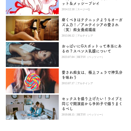
ット＆メッシープレイ
|
2014.12.18
スージーQ
磨くべきはテクニックよりもオーガ
ズム力！／アルテイシアの愛され
（笑）痴女養成講座
|
2013.06.12
アルテイシア
おっぱいにGスポットって本当にあ
るの？スペンス乳腺について
|
2023.07.04
BETSY（ベッツィー）
愛され痴女は、極上フェラで神気分
を味わう
|
2013.07.17
アルテイシア
セックスを盛り上げたい！ライブと
同じで開演前から手拍子で煽りまく
るべし
|
2019.08.15
BETSY（ベッツィー）