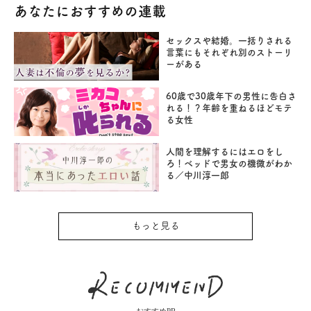
あなたにおすすめの連載
セックスや結婚。一括りされる
言葉にもそれぞれ別のストーリ
ーがある
60歳で30歳年下の男性に告白さ
れる！？年齢を重ねるほどモテ
る女性
人間を理解するにはエロをし
ろ！ベッドで男女の機微がわか
る／中川淳一郎
もっと見る
おすすめPR