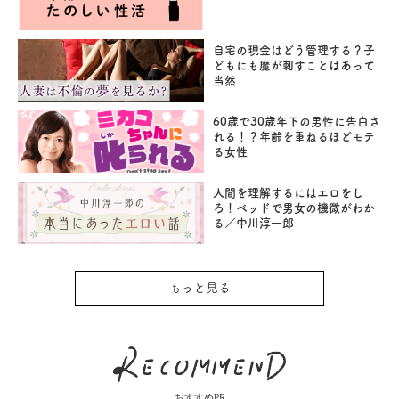
自宅の現金はどう管理する？子
どもにも魔が刺すことはあって
当然
60歳で30歳年下の男性に告白さ
れる！？年齢を重ねるほどモテ
る女性
人間を理解するにはエロをし
ろ！ベッドで男女の機微がわか
る／中川淳一郎
もっと見る
おすすめPR