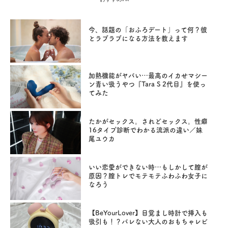
今、話題の「おふろデート」って何？彼
とラブラブになる方法を教えます
加熱機能がヤバい…最高のイカせマシー
ン青い吸うやつ『Tara S 2代目』を使っ
てみた
たかがセックス。されどセックス。性癖
16タイプ診断でわかる流派の違い／妹
尾ユウカ
いい恋愛ができない時…もしかして膣が
原因？膣トレでモテモテふわふわ女子に
なろう
【BeYourLover】目覚まし時計で挿入も
吸引も！？バレない大人のおもちゃレビ