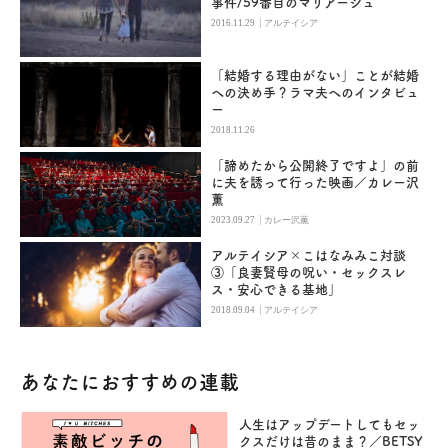
事件/59番目のマリアージュ
|
2016.11.29
アルテイシア
「結婚する理由がない」ことが結婚
への決め手？ラマ夫へのインタビュ
ー
2018.11.26
「諦めたから公開終了ですよ」の前
に夫を誘って行った映画／カレー沢
薫
|
2023.09.27
カレー沢薫
アルテイシア×こはなみみこ対談
③「良妻賢母の呪い・セックスレ
ス・安心できる基地」
|
2018.09.04
アルテイシア
あなたにおすすめの連載
人生はアップデートしてもセッ
クスだけは昔のまま？／BETSY