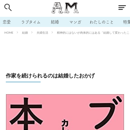
# 付き合いたい
# 男の本音
# セフレ
# 浮気
# 不倫
# 出会う方法
# マッチングアプリ
恋愛
ラブタイム
結婚
マンガ
わたしのこと
特
# ラブグッズ
# 体の相性
# イケない
結婚
夫婦生活
精神的にはないが肉体的にはある「結婚して変わったこと
HOME
# ビッチの話
# エロスポット
# キャリア
# 恋愛相談
# モテテク
# セフレから本命へ
# 結婚したい
# セフレがほしい
# 夫婦の悩み
# おもしろライフ
作家を続けられるのは結婚したおかげ