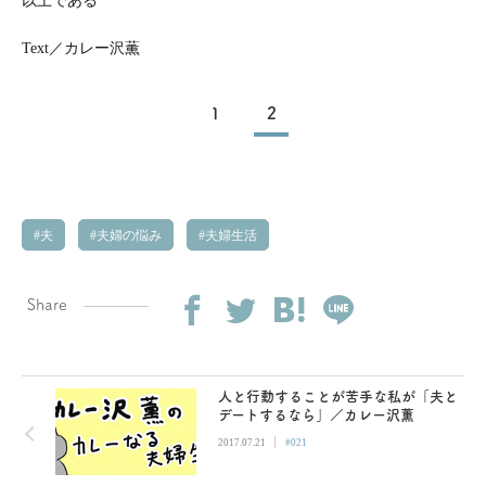
以上である
Text／カレー沢薫
1
2
夫
夫婦の悩み
夫婦生活
Share
人と行動することが苦手な私が「夫と
デートするなら」／カレー沢薫
|
2017.07.21
#021