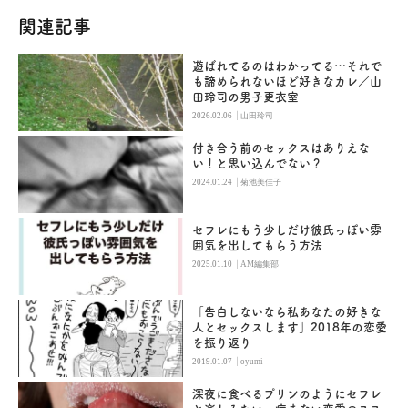
関連記事
遊ばれてるのはわかってる…それで
も諦められないほど好きなカレ／山
田玲司の男子更衣室
|
2026.02.06
山田玲司
付き合う前のセックスはありえな
い！と思い込んでない？
|
2024.01.24
菊池美佳子
セフレにもう少しだけ彼氏っぽい雰
囲気を出してもらう方法
|
2025.01.10
AM編集部
「告白しないなら私あなたの好きな
人とセックスします」2018年の恋愛
を振り返り
|
2019.01.07
oyumi
深夜に食べるプリンのようにセフレ