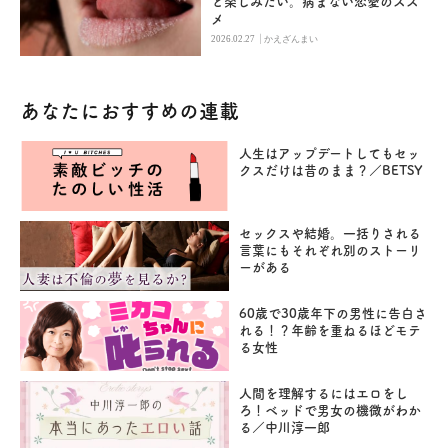
と楽しみたい。病まない恋愛のスス
メ
|
2026.02.27
かえざんまい
あなたにおすすめの連載
人生はアップデートしてもセッ
クスだけは昔のまま？／BETSY
セックスや結婚。一括りされる
言葉にもそれぞれ別のストーリ
ーがある
60歳で30歳年下の男性に告白さ
れる！？年齢を重ねるほどモテ
る女性
人間を理解するにはエロをし
ろ！ベッドで男女の機微がわか
る／中川淳一郎