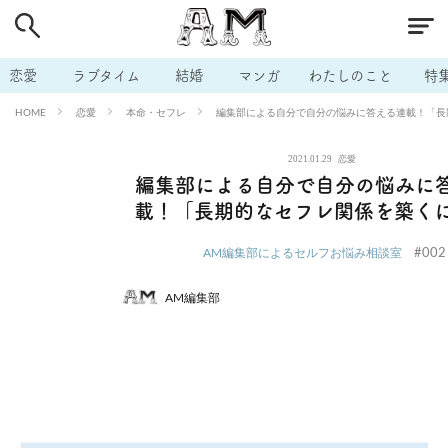
# 付き合いたい
# 男の本音
# セフレ
# 浮気
# 不倫
# 出会う方法
# マッチングアプリ
# ラブグッズ
# 体の相
恋愛
ラブタイム
結婚
マンガ
わたしのこと
特
# イケない
# ビッチの話
# エロスポット
# キャリア
恋愛
本命・セフレ
編集部による自分で自分の悩みに答える連載！「長
HOME
# 恋愛相談
# モテテク
# セフレから本命へ
# 結婚したい
2021.01.29
恋愛
# セフレがほしい
# 夫婦の悩み
# おもしろライフ
編集部による自分で自分の悩みに
載！「長期的なセフレ関係を築く
#002
AM編集部によるセルフお悩み相談室
AM編集部