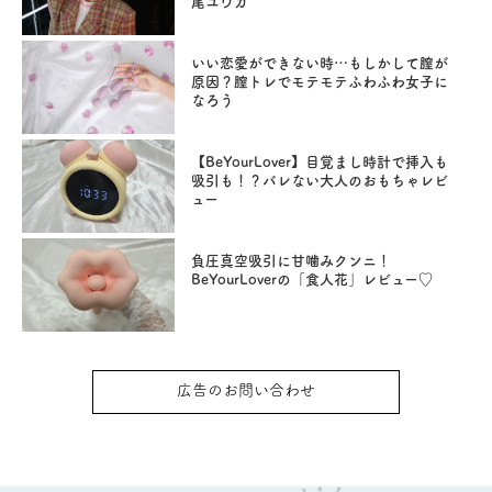
尾ユウカ
いい恋愛ができない時…もしかして膣が
原因？膣トレでモテモテふわふわ女子に
なろう
【BeYourLover】目覚まし時計で挿入も
吸引も！？バレない大人のおもちゃレビ
ュー
負圧真空吸引に甘噛みクンニ！
BeYourLoverの「食人花」レビュー♡
広告のお問い合わせ