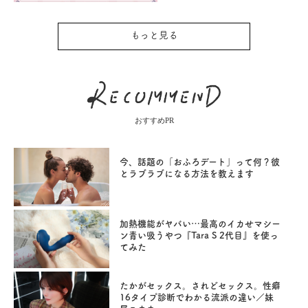
もっと見る
おすすめPR
今、話題の「おふろデート」って何？彼
とラブラブになる方法を教えます
加熱機能がヤバい…最高のイカせマシー
ン青い吸うやつ『Tara S 2代目』を使っ
てみた
たかがセックス。されどセックス。性癖
16タイプ診断でわかる流派の違い／妹