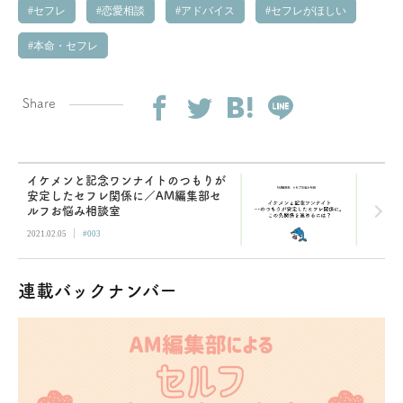
セフレ
恋愛相談
アドバイス
セフレがほしい
本命・セフレ
Share
イケメンと記念ワンナイトのつもりが
安定したセフレ関係に／AM編集部セ
ルフお悩み相談室
|
2021.02.05
#003
連載バックナンバー