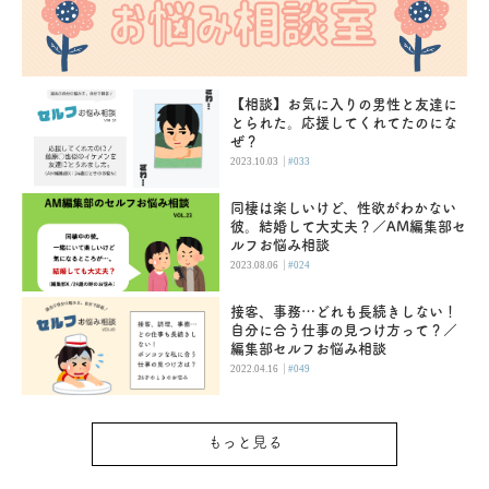
【相談】お気に入りの男性と友達に
とられた。応援してくれてたのにな
ぜ？
|
2023.10.03
#033
同棲は楽しいけど、性欲がわかない
彼。結婚して大丈夫？／AM編集部セ
ルフお悩み相談
|
2023.08.06
#024
接客、事務…どれも長続きしない！
自分に合う仕事の見つけ方って？／
編集部セルフお悩み相談
|
2022.04.16
#049
もっと見る