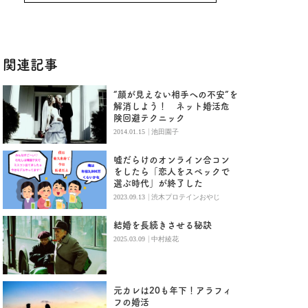
関連記事
“顔が見えない相手への不安”を
解消しよう！ ネット婚活危
険回避テクニック
|
2014.01.15
池田園子
嘘だらけのオンライン合コン
をしたら「恋人をスペックで
選ぶ時代」が終了した
|
2023.09.13
渋木プロテインおやじ
結婚を長続きさせる秘訣
|
2025.03.09
中村綾花
元カレは20も年下！アラフィ
フの婚活