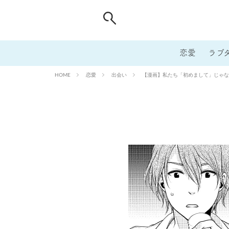
恋愛
ラブ
恋愛
出会い
【漫画】私たち「初めまして」じゃない
HOME