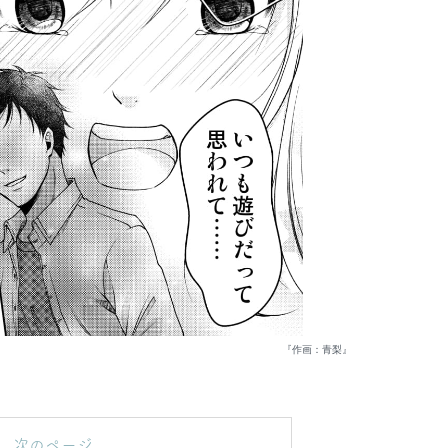
『作画：青梨』
次のページ