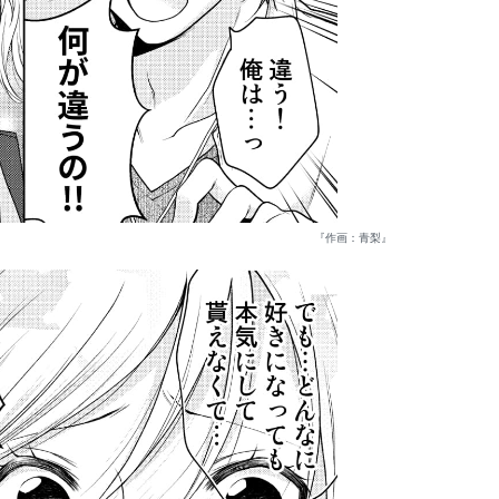
『作画：青梨』