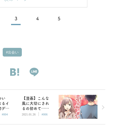
3
4
5
出会い
つい
【漫画】こんな
なるイ
風に大切にされ
初デー
るの初めて…／
|
|
恋する
恋する私の赤い
#004
2021.01.26
#006
糸〜運
糸〜運命の人に
出会う
出会うまで〜
４）
（６）