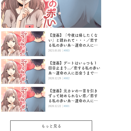
【漫画】「今夜は帰したくな
い」と誘われて・・・／恋す
る私の赤い糸〜運命の人に出
会うまで〜 （３）
|
2021.01.05
#003
【漫画】デートはいっつも１
回目止まり...／恋する私の赤い
糸〜運命の人に出会うまで〜
（２）
|
2020.12.29
#002
【漫画】元カレの一言を引き
ずって始められない恋／恋す
る私の赤い糸〜運命の人に出
会うまで〜
|
2020.12.22
#001
もっと見る