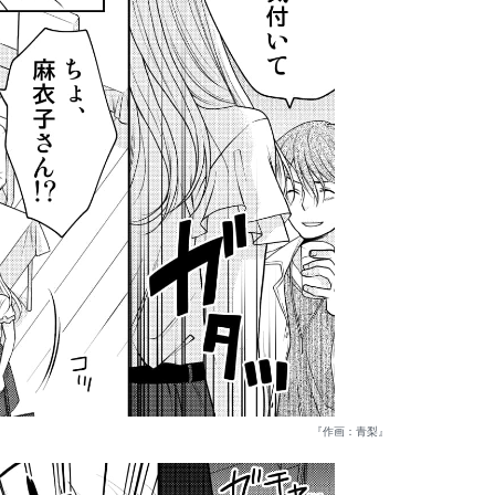
『作画：青梨』