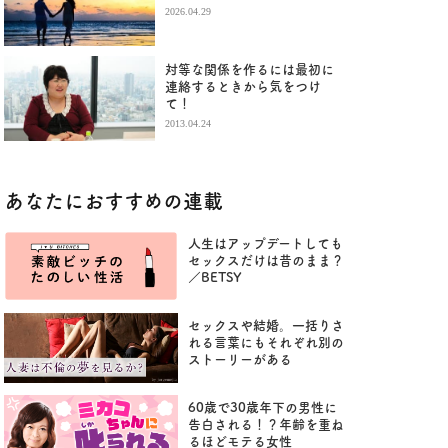
2026.04.29
対等な関係を作るには最初に
連絡するときから気をつけ
て！
2013.04.24
あなたにおすすめの連載
人生はアップデートしても
セックスだけは昔のまま？
／BETSY
セックスや結婚。一括りさ
れる言葉にもそれぞれ別の
ストーリーがある
60歳で30歳年下の男性に
告白される！？年齢を重ね
るほどモテる女性