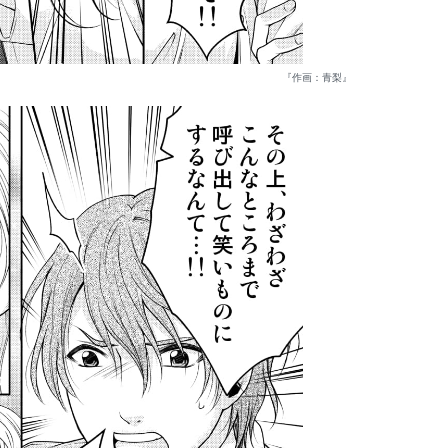
『作画：青梨』