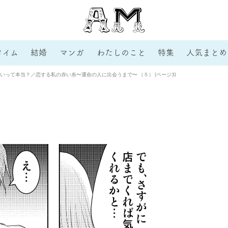
タイム
結婚
マンガ
わたしのこと
特集
人気まとめ
って本当？／恋する私の赤い糸〜運命の人に出会うまで〜 （５） (ページ3)