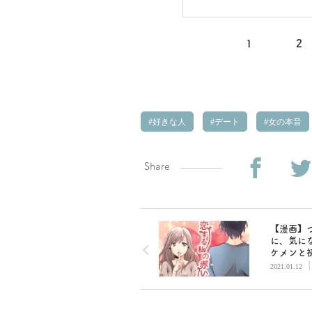
1
2
好きな人
デート
女の本音
Share
【漫画】
に、気に
ケメンと
ト…？／
2021.01.12
私の赤い
命の人に
まで〜 （