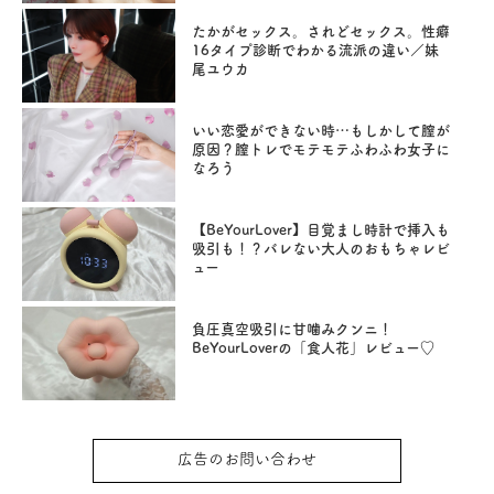
たかがセックス。されどセックス。性癖
16タイプ診断でわかる流派の違い／妹
尾ユウカ
いい恋愛ができない時…もしかして膣が
原因？膣トレでモテモテふわふわ女子に
なろう
【BeYourLover】目覚まし時計で挿入も
吸引も！？バレない大人のおもちゃレビ
ュー
負圧真空吸引に甘噛みクンニ！
BeYourLoverの「食人花」レビュー♡
広告のお問い合わせ