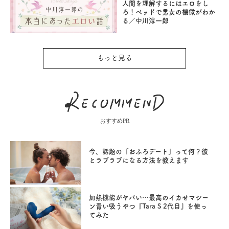
人間を理解するにはエロをし
ろ！ベッドで男女の機微がわか
る／中川淳一郎
もっと見る
おすすめPR
今、話題の「おふろデート」って何？彼
とラブラブになる方法を教えます
加熱機能がヤバい…最高のイカせマシー
ン青い吸うやつ『Tara S 2代目』を使っ
てみた