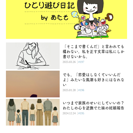
「そこまで書くんだ」と言われても
構わない。私を正す文章は私にしか
書けないから。
|
2025.03.26
#197
でも、「恋愛はしなくていいんだ
よ」みたいな風潮も好きにはなれな
い
|
2025.01.28
#196
いつまで家族のせいにしていいの？
わたしの心を逆撫でた妹の妊娠報告
|
2024.12.24
#195