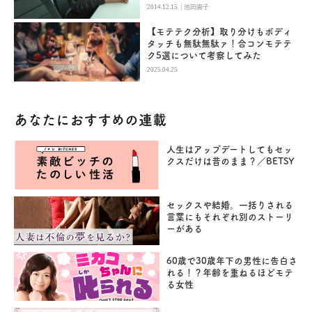
|
2014.12.15
池田園子
【モテテク分析】取り分けもボディ
タッチも無駄無駄ァ！合コンモテテ
ク5選について考察してみた
2025.04.25
あなたにおすすめの連載
人生はアップデートしてもセッ
クスだけは昔のまま？／BETSY
セックスや結婚。一括りされる
言葉にもそれぞれ別のストーリ
ーがある
60歳で30歳年下の男性に告白さ
れる！？年齢を重ねるほどモテ
る女性