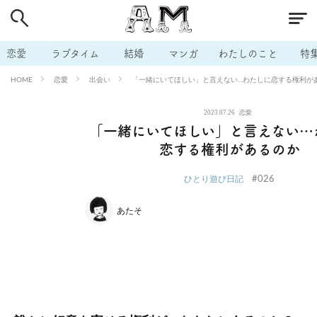
# 付き合いたい
# 男の本音
# セフレ
# 浮気
# 不倫
# 出会う方法
# マッチングアプリ
# ラブグッズ
# 体の相
恋愛
ラブタイム
結婚
マンガ
わたしのこと
特
# イケない
# ビッチの話
# エロスポット
# キャリア
恋愛
出会い
「一緒にいてほしい」と言えない…わたしに恋する権利が
HOME
# 恋愛相談
# モテテク
# セフレから本命へ
# 結婚したい
2023.07.26
恋愛
# セフレがほしい
# 夫婦の悩み
# おもしろライフ
「一緒にいてほしい」と言えない…
恋する権利があるのか
#026
ひとり遊び日記
あたそ