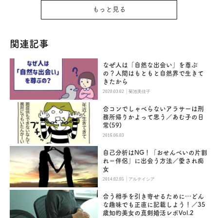
もっと見る
関連記事
なぜ人は「自然な出会い」を尊ぶ
の？人間はもともと自然界で生きて
きたから
|
2020.03.02
菊池美佳子
合コンでしゃべらないアラサーは刑
務所帰りかよって思う／あむ子の日
常(59)
2016.06.03
自己分析はNG！「おせんべいの片割
れ＝伴侶」に出会う方法／愛され痴
女
|
2014.02.05
アルテイシア
合う相手を引き寄せるために…どん
な趣味でも正直に記載しよう！／35
歳知的美女の真剣婚活レポVol.2