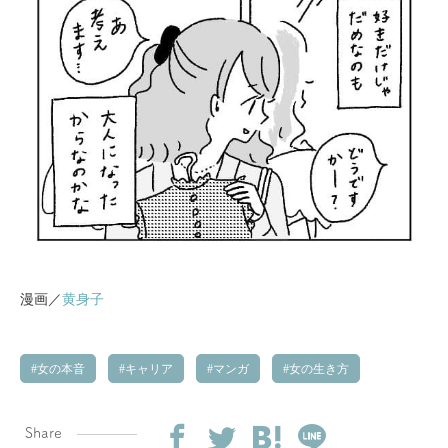
漫画／
黄身子
女の本音
キャリア
マンガ
女の生き方
Share