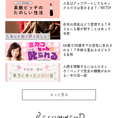
人生はアップデートしてもセッ
クスだけは昔のまま？／BETSY
自宅の現金はどう管理する？子
どもにも魔が刺すことはあって
当然
60歳で30歳年下の男性に告白さ
れる！？年齢を重ねるほどモテ
る女性
人間を理解するにはエロをし
ろ！ベッドで男女の機微がわか
る／中川淳一郎
もっと見る