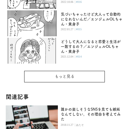
|
2022.10.06
#016
気づいちゃったけど大人って自動的
になれないんだ／エンジェルOLちゃ
ん・黄身子
|
2022.01.27
#015
どうして大人になると恋愛と生活が
一致するの？／エンジェルOLちゃ
ん・黄身子
|
2021.12.04
#014
もっと見る
関連記事
誰かの楽しそうなSNSを見ても嫉妬
なんてしない。その理由を考えてみ
た
|
2018.11.27
あたそ