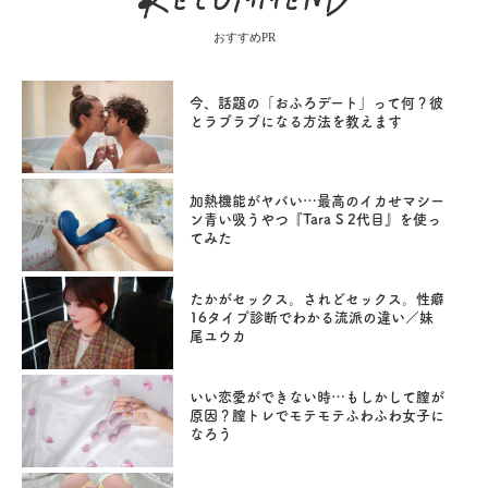
おすすめPR
今、話題の「おふろデート」って何？彼
とラブラブになる方法を教えます
加熱機能がヤバい…最高のイカせマシー
ン青い吸うやつ『Tara S 2代目』を使っ
てみた
たかがセックス。されどセックス。性癖
16タイプ診断でわかる流派の違い／妹
尾ユウカ
いい恋愛ができない時…もしかして膣が
原因？膣トレでモテモテふわふわ女子に
なろう