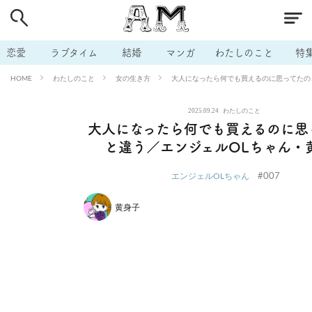
# 付き合いたい
# 男の本音
# セフレ
# 浮気
# 不倫
# 出会う方法
# マッチングアプリ
# ラブグッズ
# 体の相
恋愛
ラブタイム
結婚
マンガ
わたしのこと
特
# イケない
# ビッチの話
# エロスポット
# キャリア
わたしのこと
女の生き方
大人になったら何でも買えるのに思ってたの
HOME
# 恋愛相談
# モテテク
# セフレから本命へ
# 結婚したい
2025.09.24
わたしのこと
# セフレがほしい
# 夫婦の悩み
# おもしろライフ
大人になったら何でも買えるのに思
と違う／エンジェルOLちゃん・
#007
エンジェルOLちゃん
黄身子