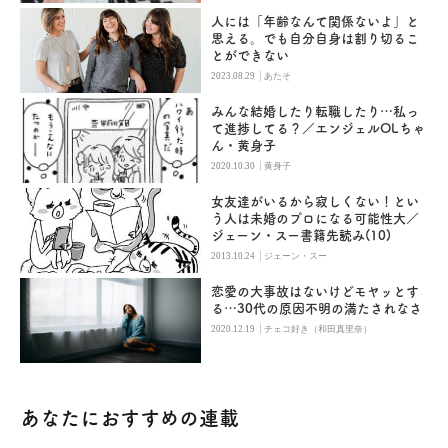
人には「年齢なんて関係ないよ」と
思える。でも自分自身は割り切るこ
とができない
|
2023.08.29
あたそ
みんな結婚したり転職したり…私っ
て進捗してる？／エンジェルOLちゃ
ん・黄身子
|
2020.10.30
黄身子
女友達がいるから寂しくない！とい
う人は未婚のプロになる可能性大／
ジェーン・スー書籍先読み(10)
|
2013.10.24
ジェーン・スー
恋愛の大事故はないけどモヤッとす
る…30代の原因不明の満たされなさ
|
2020.12.19
チェコ好き（和田真里奈）
あなたにおすすめの連載