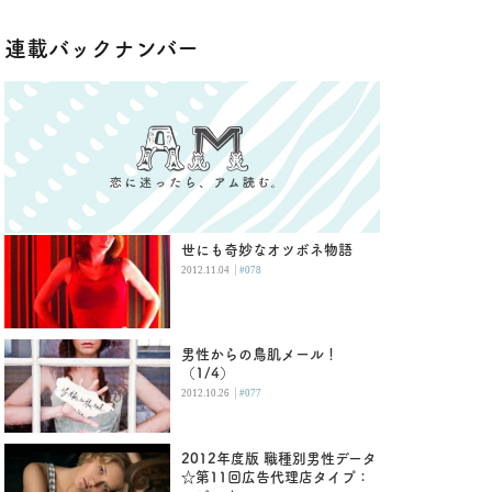
連載バックナンバー
世にも奇妙なオツボネ物語
|
2012.11.04
#078
男性からの鳥肌メール！
（1/4）
|
2012.10.26
#077
2012年度版 職種別男性データ
☆第11回広告代理店タイプ：