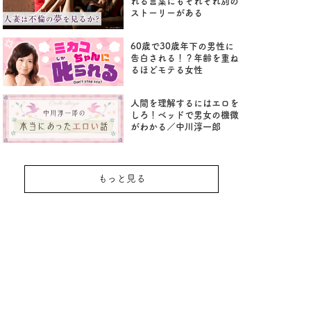
れる言葉にもそれぞれ別の
ストーリーがある
60歳で30歳年下の男性に
告白される！？年齢を重ね
るほどモテる女性
人間を理解するにはエロを
しろ！ベッドで男女の機微
がわかる／中川淳一郎
もっと見る