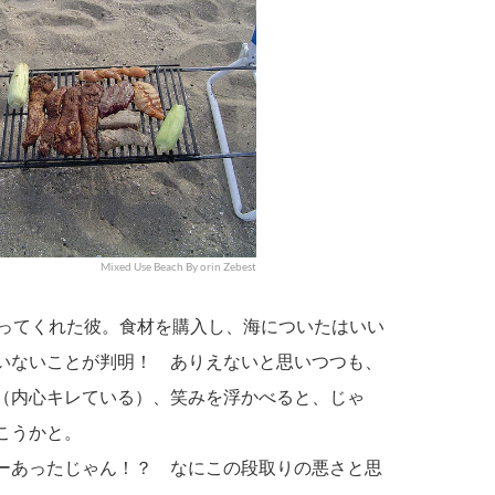
Mixed Use Beach By orin Zebest
ってくれた彼。食材を購入し、海についたはいい
いないことが判明！ ありえないと思いつつも、
（内心キレている）、笑みを浮かべると、じゃ
こうかと。
ーあったじゃん！？ なにこの段取りの悪さと思