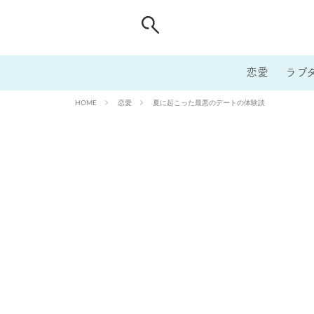
恋愛
ラブ
恋愛
夏に起こった最悪のデートの体験談
HOME