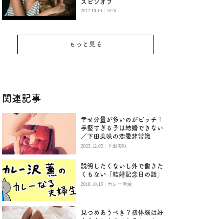
スピンオフ
|
2012.10.13
#076
もっと見る
関連記事
幸せ分量が多いのがビッチ！
手堅すぎる子は結婚できない
／下田美咲の恋愛非常識
|
2023.12.05
下田美咲
説明したくないし外で働きた
くもない「結婚記念日の話」
|
2018.10.19
カレー沢薫
見つめあうべき？初体験は好