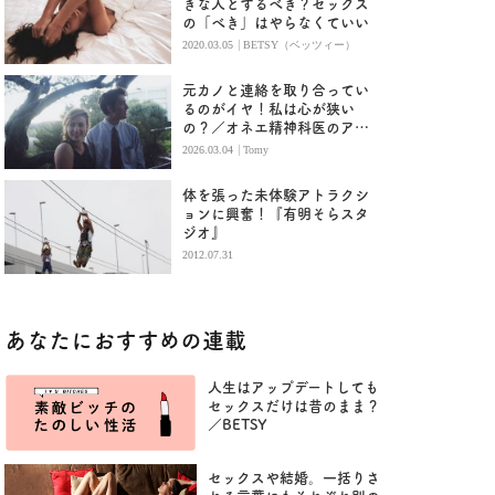
きな人とするべき？セックス
の「べき」はやらなくていい
|
2020.03.05
BETSY（ベッツィー）
元カノと連絡を取り合ってい
るのがイヤ！私は心が狭い
の？／オネエ精神科医のアド
バイス
|
2026.03.04
Tomy
体を張った未体験アトラクシ
ョンに興奮！『有明そらスタ
ジオ』
2012.07.31
あなたにおすすめの連載
人生はアップデートしても
セックスだけは昔のまま？
／BETSY
セックスや結婚。一括りさ