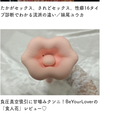
たかがセックス。されどセックス。性癖16タイ
プ診断でわかる流派の違い／妹尾ユウカ
負圧真空吸引に甘噛みクンニ！BeYourLoverの
「食人花」レビュー♡