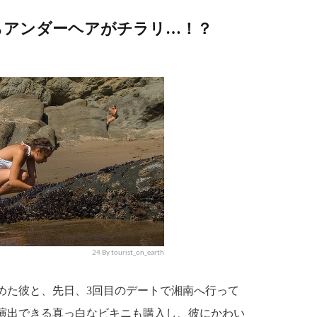
らアンダーヘアがチラリ…！？
24 By tourist_on_earth
た彼と、先日、3回目のデートで湘南へ行って
演出できる真っ白なビキニも購入し、彼にかわい