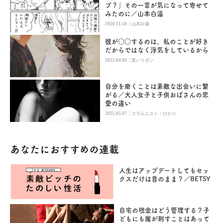
プ？」その一言が気になって寄せて
みたのに／山本白湯
|
2020.11.18
山本白湯
彼が○○するのは、私のことが好き
だからではなく浮気をしているから
|
2025.04.09
黒いリボン
自分を磨くことは素敵な出会いに繋
がる／大人女子と子供おばさんの恋
愛の違い
|
2025.05.07
コラムニスト・ひかり
あなたにおすすめの連載
人生はアップデートしてもセッ
クスだけは昔のまま？／BETSY
自宅の現金はどう管理する？子
どもにも魔が刺すことはあって