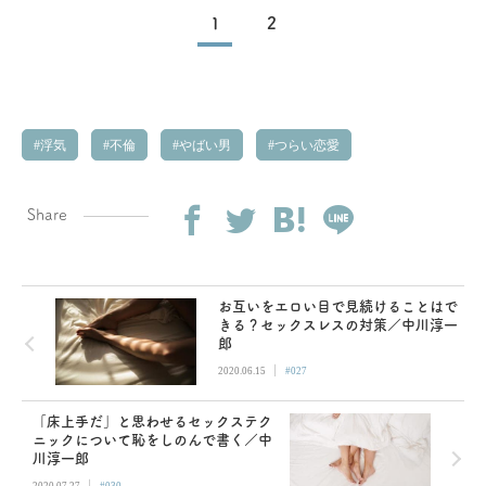
1
2
浮気
不倫
やばい男
つらい恋愛
Share
お互いをエロい目で見続けることはで
きる？セックスレスの対策／中川淳一
郎
|
2020.06.15
#027
「床上手だ」と思わせるセックステク
ニックについて恥をしのんで書く／中
川淳一郎
|
2020.07.27
#030