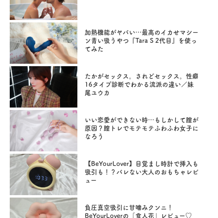
加熱機能がヤバい…最高のイカせマシー
ン青い吸うやつ『Tara S 2代目』を使っ
てみた
たかがセックス。されどセックス。性癖
16タイプ診断でわかる流派の違い／妹
尾ユウカ
いい恋愛ができない時…もしかして膣が
原因？膣トレでモテモテふわふわ女子に
なろう
【BeYourLover】目覚まし時計で挿入も
吸引も！？バレない大人のおもちゃレビ
ュー
負圧真空吸引に甘噛みクンニ！
BeYourLoverの「食人花」レビュー♡