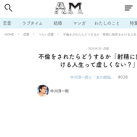
# 付き合いたい
# 男の本音
# セフレ
# 浮気
# 不倫
# 出会う方法
# マッチングアプリ
# ラブグッズ
# 体の相
恋愛
ラブタイム
結婚
マンガ
わたしのこと
特
# イケない
# ビッチの話
# エロスポット
# キャリア
恋愛
つらい恋愛
不倫をされたらどうするか「射精に熱意をかける人生
HOME
# 恋愛相談
# モテテク
# セフレから本命へ
# 結婚したい
2020.06.30
恋愛
# セフレがほしい
# 夫婦の悩み
# おもしろライフ
不倫をされたらどうするか「射精に
ける人生って虚しくない？
#028
中川淳一郎と「女の煩悩」
中川淳一郎