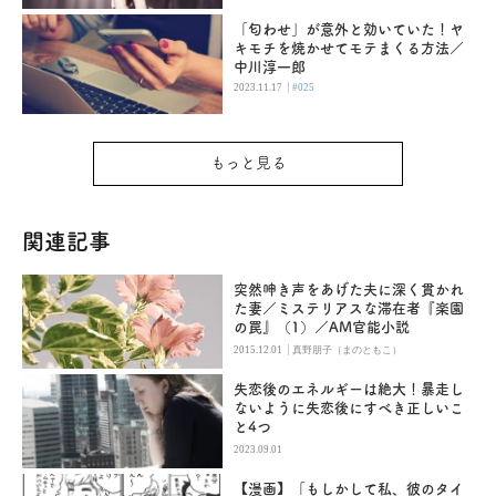
「匂わせ」が意外と効いていた！ヤ
キモチを焼かせてモテまくる方法／
中川淳一郎
|
2023.11.17
#025
もっと見る
関連記事
突然呻き声をあげた夫に深く貫かれ
た妻／ミステリアスな滞在者『楽園
の罠』（1）／AM官能小説
|
2015.12.01
真野朋子（まのともこ）
失恋後のエネルギーは絶大！暴走し
ないように失恋後にすべき正しいこ
と4つ
2023.09.01
【漫画】「もしかして私、彼のタイ