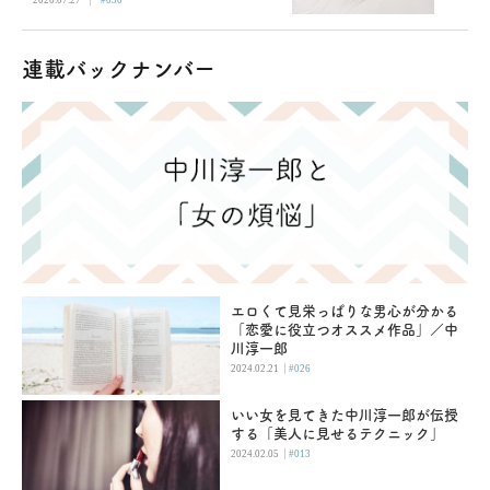
連載バックナンバー
エロくて見栄っぱりな男心が分かる
「恋愛に役立つオススメ作品」／中
川淳一郎
|
2024.02.21
#026
いい女を見てきた中川淳一郎が伝授
する「美人に見せるテクニック」
|
2024.02.05
#013