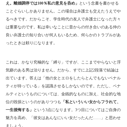
え。離婚調停では100％私の意見を呑め」
という念書を書かせる
ことぐらいしかありません。この場合は弁護士も交えたうえでや
るべきです。だからこそ、学生時代の友人で弁護士になった方々
は重要なのです。私は幸いなことに昔からの付き合いのある仲の
良い弁護士の知り合いが何人もいるため、何らかのトラブルがあ
ったときは頼りになります。
これは、かなり究極的な「縛り」ですが、ここまでやらないと浮
気癖のある男は治りません。だから、すでに上記2段落で結論は
出ています。答えは「他の女とエロをしたらとんでもないペナル
ティが待っている」を認識させるしかないのです。ただし、ペナ
ルティというものについては、金銭的なものに加え、社会的な地
位の毀損というのがありつつも
「私といういい女からフラれて、
一生後悔する」
という3点になります。3つ目についてはご自身の
魅力を高め、「彼女はあんなにいい女だったんだ……」と思わせ
ましょう。