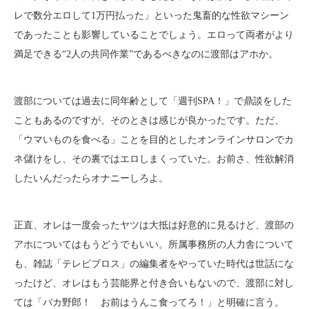
レで数分エロして1万円払った」といった鬼畜的な性欲マシーン
であったことも影響していることでしょう。エロって両者がより
満足できる“2人の共同作業”であるべきなのに渡部はアホか。
渡部については過去に同年齢として「週刊SPA！」で鼎談をした
こともあるのですが、そのときは感じが良かったです。ただ、
「ウマいものを食べる」ことを目的としたオンラインサロンでカ
ネ儲けをし、その裏ではエロしまくっていた。お前さ、性欲解消
したいんだったらオナニーしろよ。
正直、オレは一度会ったヤツは大抵は好意的に見るけど、渡部の
アホについてはもうどうでもいい。所属事務所の人力舎について
も、雑誌「テレビブロス」の編集者をやっていた時代は世話にな
ったけど、オレはもう芸能界と付き合いもないので、渡部に対し
ては「バカ野郎！ お前はうんこ食ってろ！」と明確に言う。