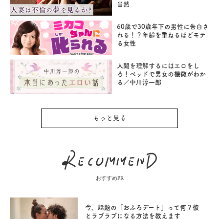
当然
60歳で30歳年下の男性に告白さ
れる！？年齢を重ねるほどモテ
る女性
人間を理解するにはエロをし
ろ！ベッドで男女の機微がわか
る／中川淳一郎
もっと見る
おすすめPR
今、話題の「おふろデート」って何？彼
とラブラブになる方法を教えます