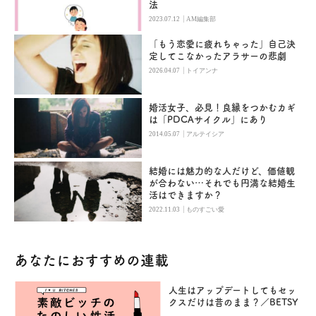
法
|
2023.07.12
AM編集部
「もう恋愛に疲れちゃった」自己決
定してこなかったアラサーの悲劇
|
2026.04.07
トイアンナ
婚活女子、必見！良縁をつかむカギ
は「PDCAサイクル」にあり
|
2014.05.07
アルテイシア
結婚には魅力的な人だけど、価値観
が合わない…それでも円満な結婚生
活はできますか？
|
2022.11.03
ものすごい愛
あなたにおすすめの連載
人生はアップデートしてもセッ
クスだけは昔のまま？／BETSY