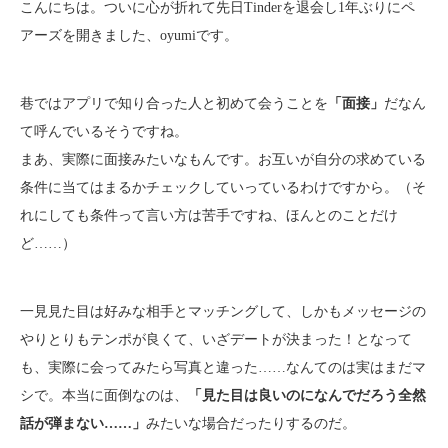
こんにちは。ついに心が折れて先日Tinderを退会し1年ぶりにペ
アーズを開きました、oyumiです。
巷ではアプリで知り合った人と初めて会うことを
「面接」
だなん
て呼んでいるそうですね。
まあ、実際に面接みたいなもんです。お互いが自分の求めている
条件に当てはまるかチェックしていっているわけですから。（そ
れにしても条件って言い方は苦手ですね、ほんとのことだけ
ど……）
一見見た目は好みな相手とマッチングして、しかもメッセージの
やりとりもテンポが良くて、いざデートが決まった！となって
も、実際に会ってみたら写真と違った……なんてのは実はまだマ
シで。本当に面倒なのは、
「見た目は良いのになんでだろう全然
話が弾まない……」
みたいな場合だったりするのだ。