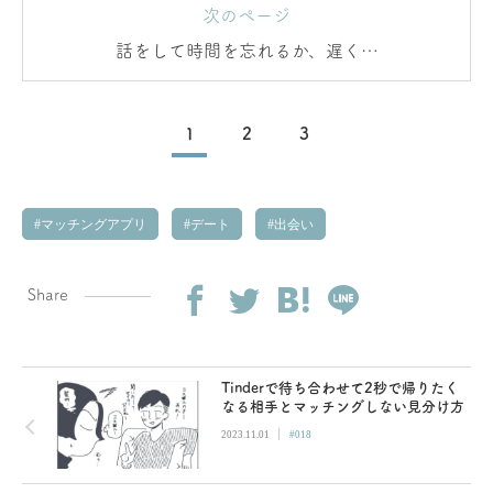
次のページ
話をして時間を忘れるか、遅く感
じるか
1
2
3
マッチングアプリ
デート
出会い
Share
Tinderで待ち合わせて2秒で帰りたく
なる相手とマッチングしない見分け方
|
2023.11.01
#018