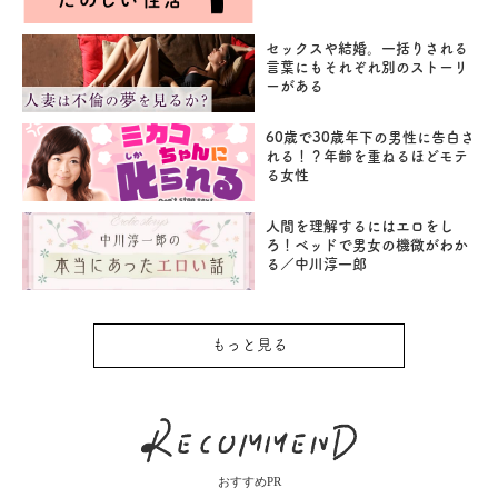
セックスや結婚。一括りされる
言葉にもそれぞれ別のストーリ
ーがある
60歳で30歳年下の男性に告白さ
れる！？年齢を重ねるほどモテ
る女性
人間を理解するにはエロをし
ろ！ベッドで男女の機微がわか
る／中川淳一郎
もっと見る
おすすめPR