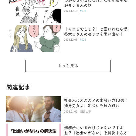
つかめない女になれ。なぜか知らん
がモテる人の話
|
2023.12.13
#014
「モテるでしょ？」と言われたら博
多大吉さんのセリフを思い出せ！
|
2023.12.08
#025
もっと見る
関連記事
社会人にオススメの出会い方13選！
独身男女よ、出会いを摑み取れ
|
2026.01.02
隠遁人妻
刑務所にいるわけじゃないですよ
ね？「出会いがない」を解決する方