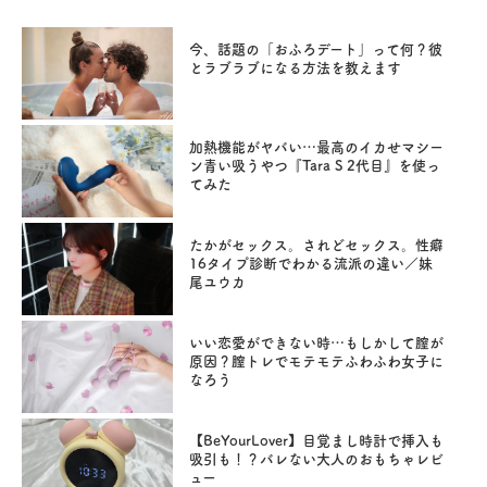
今、話題の「おふろデート」って何？彼
とラブラブになる方法を教えます
加熱機能がヤバい…最高のイカせマシー
ン青い吸うやつ『Tara S 2代目』を使っ
てみた
たかがセックス。されどセックス。性癖
16タイプ診断でわかる流派の違い／妹
尾ユウカ
いい恋愛ができない時…もしかして膣が
原因？膣トレでモテモテふわふわ女子に
なろう
【BeYourLover】目覚まし時計で挿入も
吸引も！？バレない大人のおもちゃレビ
ュー