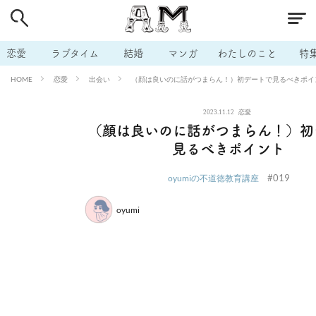
# 付き合いたい
# 男の本音
# セフレ
# 浮気
# 不倫
# 出会う方法
# マッチングアプリ
# ラブグッズ
# 体の相
恋愛
ラブタイム
結婚
マンガ
わたしのこと
特
# イケない
# ビッチの話
# エロスポット
# キャリア
恋愛
出会い
（顔は良いのに話がつまらん！）初デートで見るべきポイ
HOME
# 恋愛相談
# モテテク
# セフレから本命へ
# 結婚したい
2023.11.12
恋愛
# セフレがほしい
# 夫婦の悩み
# おもしろライフ
（顔は良いのに話がつまらん！）初
見るべきポイント
#019
oyumiの不道徳教育講座
oyumi