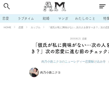
# 付き合いたい
# 男の本音
# セフレ
# 浮気
# 不倫
# 出会う方法
# マッチングアプリ
# ラブグッズ
# 体の相
恋愛
ラブタイム
結婚
マンガ
わたしのこと
特
# イケない
# ビッチの話
# エロスポット
# キャリア
恋愛
カップル
「彼氏が私に興味がない…次の人を探すべき？」次の恋
HOME
# 恋愛相談
# モテテク
# セフレから本命へ
# 結婚したい
2019.06.25
恋愛
# セフレがほしい
# 夫婦の悩み
# おもしろライフ
「彼氏が私に興味がない…次の人
き？」次の恋愛に進む前のチェック
肉乃小路ニクヨのニューレディー恋愛駆け込み寺
肉乃小路ニクヨ