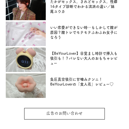
たかがセックス。されどセックス。性癖
16タイプ診断でわかる流派の違い／妹
尾ユウカ
いい恋愛ができない時…もしかして膣が
原因？膣トレでモテモテふわふわ女子に
なろう
【BeYourLover】目覚まし時計で挿入も
吸引も！？バレない大人のおもちゃレビ
ュー
負圧真空吸引に甘噛みクンニ！
BeYourLoverの「食人花」レビュー♡
広告のお問い合わせ