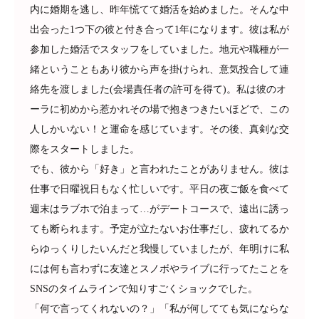
内に婚期を逃し、昨年慌てて婚活を始めました。そんな中
出会った1つ下の彼と付き合って1年になります。彼は私が
参加した婚活でスタッフをしていました。地元や職種が一
緒ということもあり彼から声を掛けられ、意気投合して連
絡先を渡しました(会場責任者の許可を得て)。私は彼のオ
ーラに初めから惹かれその場で抱きつきたいほどで、この
人しかいない！と運命を感じています。その後、真剣な交
際をスタートしました。
でも、彼から「好き」と言われたことがありません。彼は
仕事で日曜祝日もなく忙しいです。平日の夜ご飯を食べて
週末はラブホで泊まって…がデートコースで、遠出に誘っ
ても断られます。予定が立たないお仕事だし、疲れてるか
らゆっくりしたいんだと我慢していましたが、年明けに私
には何も言わずに友達とスノボやライブに行ってたことを
SNSのタイムラインで知りすごくショックでした。
「何で言ってくれないの？」「私が何してても気にならな