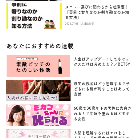
メニュー選びに関わるから超重要！
「事前に奢りなのか割り勘なのか知
る方法」
|
2023.07.08
AM編集部
あなたにおすすめの連載
人生はアップデートしてもセッ
クスだけは昔のまま？／BETSY
自宅の現金はどう管理する？子
どもにも魔が刺すことはあって
当然
60歳で30歳年下の男性に告白さ
れる！？年齢を重ねるほどモテ
る女性
人間を理解するにはエロをし