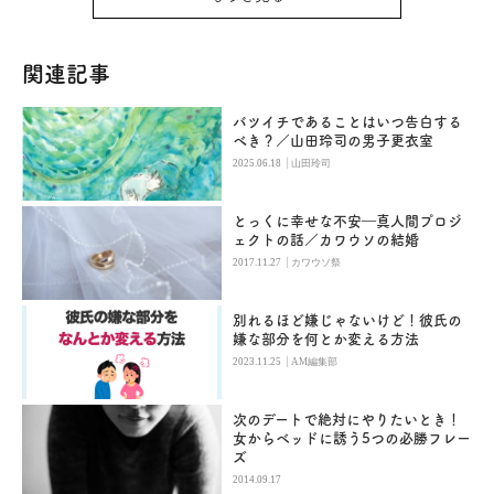
関連記事
バツイチであることはいつ告白する
べき？／山田玲司の男子更衣室
|
2025.06.18
山田玲司
とっくに幸せな不安―真人間プロジ
ェクトの話／カワウソの結婚
|
2017.11.27
カワウソ祭
別れるほど嫌じゃないけど！彼氏の
嫌な部分を何とか変える方法
|
2023.11.25
AM編集部
次のデートで絶対にやりたいとき！
女からベッドに誘う5つの必勝フレー
ズ
2014.09.17