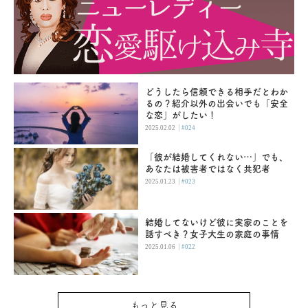
どうしたら信頼できる相手だとわか
るの？紹介以外の出会いでも「安全
な恋」がしたい！
|
2025.02.02
#024
「彼が結婚してくれない…」でも、
あなたは被害者ではなく共犯者
|
2025.01.23
#023
結婚してないけど彼に実家のことを
話すべき？女子大生の家庭の事情
|
2025.01.06
#022
もっと見る