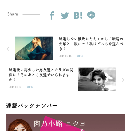
Share
結婚しない彼氏にヤキモキして職場の
先輩と二股に…！私はどっちを選ぶべ
き？
|
2019.06.18
#064
結婚後に再会した男友達とカラダの関
係に！そのあとも友達でいられます
か？
|
2019.07.02
#066
連載バックナンバー