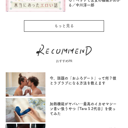
ろ！ベッドで男女の機微がわか
る／中川淳一郎
もっと見る
おすすめPR
今、話題の「おふろデート」って何？彼
とラブラブになる方法を教えます
加熱機能がヤバい…最高のイカせマシー
ン青い吸うやつ『Tara S 2代目』を使っ
てみた