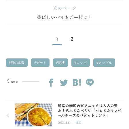
次のページ
香ばしいパイもご一緒に！
1
2
男の本音
デート
同棲
レシピ
カップル
Share
紅葉の季節のピクニックは大人の贅
沢！恋人とたべたい「ハムとカマンベ
ールチーズのバケットサンド」
|
2022.11.11
#021