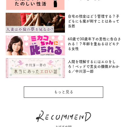
自宅の現金はどう管理する？子
どもにも魔が刺すことはあって
当然
60歳で30歳年下の男性に告白さ
れる！？年齢を重ねるほどモテ
る女性
人間を理解するにはエロをし
ろ！ベッドで男女の機微がわか
る／中川淳一郎
もっと見る
おすすめPR