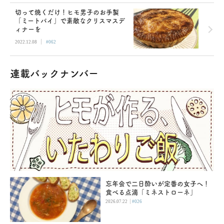
切って焼くだけ！ヒモ男子のお手製
「ミートパイ」で素敵なクリスマスデ
ィナーを
|
2022.12.08
#062
連載バックナンバー
忘年会で二日酔いが定番の女子へ！
食べる点滴「ミネストローネ」
|
2026.07.22
#026