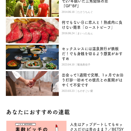
で27年続いた三角関係の恋
『GF*BF』
|
2014.06.18
たけうちんぐ
何でもない日に恋人と！熟成肉に負
けない簡単「ローストビーフ」
|
2016.06.24
まいったねぇ
セックスレスには温泉旅行が鉄板
だ！でも身銭を切るより懸賞がおす
すめ
|
2023.04.10
菊池美佳子
出会って1週間で交際、1ヶ月でお泊
り打診…初めての彼氏との展開がは
やくて不安です
|
2023.03.23
ものすごい愛
あなたにおすすめの連載
人生はアップデートしてもセッ
クスだけは昔のまま？／BETSY