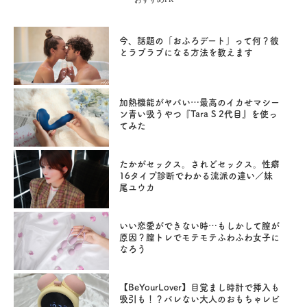
今、話題の「おふろデート」って何？彼
とラブラブになる方法を教えます
加熱機能がヤバい…最高のイカせマシー
ン青い吸うやつ『Tara S 2代目』を使っ
てみた
たかがセックス。されどセックス。性癖
16タイプ診断でわかる流派の違い／妹
尾ユウカ
いい恋愛ができない時…もしかして膣が
原因？膣トレでモテモテふわふわ女子に
なろう
【BeYourLover】目覚まし時計で挿入も
吸引も！？バレない大人のおもちゃレビ