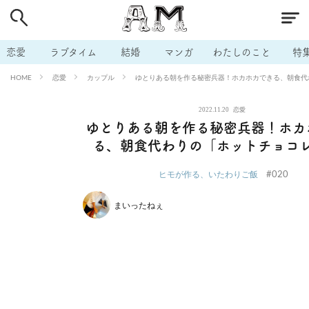
# 付き合いたい
# 男の本音
# セフレ
# 浮気
# 不倫
# 出会う方法
# マッチングアプリ
# ラブグッズ
# 体の相
恋愛
ラブタイム
結婚
マンガ
わたしのこと
特
# イケない
# ビッチの話
# エロスポット
# キャリア
恋愛
カップル
ゆとりある朝を作る秘密兵器！ホカホカできる、朝食代
HOME
# 恋愛相談
# モテテク
# セフレから本命へ
# 結婚したい
2022.11.20
恋愛
# セフレがほしい
# 夫婦の悩み
# おもしろライフ
ゆとりある朝を作る秘密兵器！ホカ
る、朝食代わりの「ホットチョコ
#020
ヒモが作る、いたわりご飯
まいったねぇ