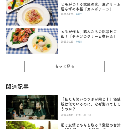
ヒモがつくる家庭の味、生クリーム
要らずの本格「カルボナーラ」
|
2026.06.26
#022
ヒモが作る、恋人たちの記念日ご
飯！「チキンのクリーム煮込み」
|
2025.01.23
#018
もっと見る
関連記事
「私たち笑いのツボが同じ！」価値
観は似ているのに、なぜ別れてしま
うのか？
|
2026.02.04
おおしまりえ
愛と友情どちらを取る？激動の台湾