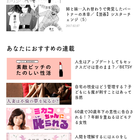
姉と妹…入れ替わりで発覚したパー
トナーの本音／【漫画】シスターチ
ェンジ（5）
2017.02.07
あなたにおすすめの連載
人生はアップデートしてもセッ
クスだけは昔のまま？／BETSY
自宅の現金はどう管理する？子
どもにも魔が刺すことはあって
当然
60歳で30歳年下の男性に告白さ
れる！？年齢を重ねるほどモテ
る女性
人間を理解するにはエロをし