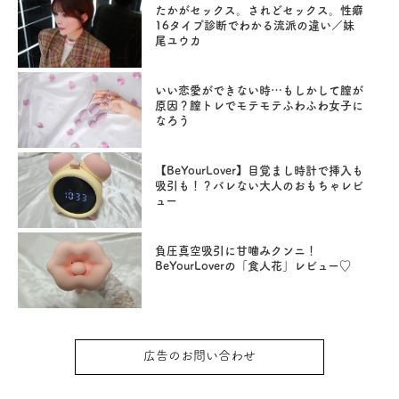
たかがセックス。されどセックス。性癖
16タイプ診断でわかる流派の違い／妹
尾ユウカ
いい恋愛ができない時…もしかして膣が
原因？膣トレでモテモテふわふわ女子に
なろう
【BeYourLover】目覚まし時計で挿入も
吸引も！？バレない大人のおもちゃレビ
ュー
負圧真空吸引に甘噛みクンニ！
BeYourLoverの「食人花」レビュー♡
広告のお問い合わせ