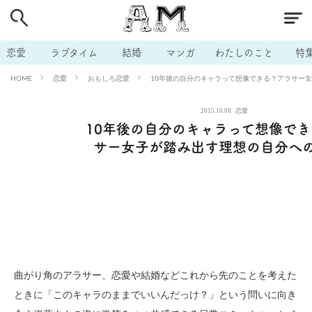
# 付き合いたい
# 男の本音
# セフレ
# 浮気
# 不倫
# 出会う方法
# マッチングアプリ
# ラブグッズ
# 体の相
恋愛
ラブタイム
結婚
マンガ
わたしのこと
特
# イケない
# ビッチの話
# エロスポット
# キャリア
恋愛
おもしろ恋愛
10年後の自分のキャラって想像できる？アラサー
HOME
# 恋愛相談
# モテテク
# セフレから本命へ
# 結婚したい
2015.10.08
恋愛
# セフレがほしい
# 夫婦の悩み
# おもしろライフ
10年後の自分のキャラって想像で
サー女子が踏み出す理想の自分へ
曲がり角のアラサー、恋愛や結婚などこれから先のことを考えた
ときに「このキャラのままでいいんだっけ？」という問いに向き