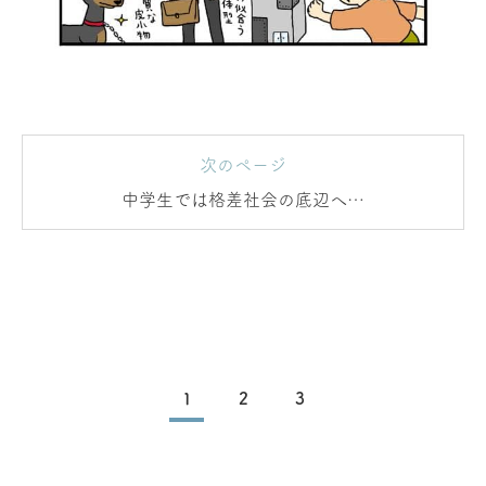
次のページ
中学生では格差社会の底辺へ…
1
2
3