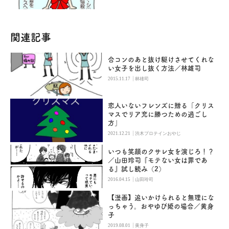
関連記事
合コンのあと抜け駆けさせてくれな
い女子を出し抜く方法／林雄司
|
2015.11.17
林雄司
恋人いないフレンズに贈る「クリス
マスでリア充に勝つための過ごし
方」
|
2021.12.21
渋木プロテインおやじ
いつも笑顔のクサレ女を演じろ！？
／山田玲司『モテない女は罪であ
る』試し読み（2）
|
2016.04.15
山田玲司
【漫画】追いかけられると無理にな
っちゃう。おやゆび姫の場合／黄身
子
|
2019.08.01
黄身子