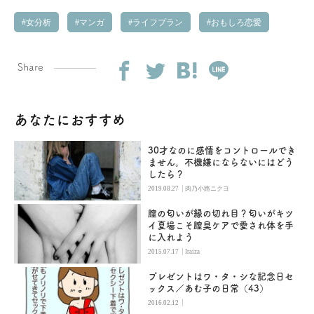
女分析
マンガ
ライフプラン
おもしろ恋愛
Share
あなたにおすすめ
30才なのに感情をコントロールでき
ません。不機嫌にならないにはどう
したら？
|
2019.08.27
肉乃小路ニクヨ
膣の匂いが縁の切れ目？匂いがキツ
イ夏場こそ膣臭ケアで愛され体を手
に入れよう
|
2015.07.17
Iraiza
プレゼントはワ・タ・シな記念日セ
ックス／あむ子の日常（43）
|
2016.02.12