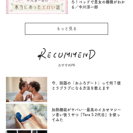
ろ！ベッドで男女の機微がわか
る／中川淳一郎
もっと見る
おすすめPR
今、話題の「おふろデート」って何？彼
とラブラブになる方法を教えます
加熱機能がヤバい…最高のイカせマシー
ン青い吸うやつ『Tara S 2代目』を使っ
てみた