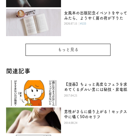
女風本の出版記念イベントをやって
みたら、ようやく肩の荷が下りた
|
2026.07.11
#533
もっと見る
関連記事
【漫画】ちょっと高度なフェラを求
めてくるダルい男には秘技・昇竜舐
2017.04.21
男性がさらに盛り上がる！セックス
中に囁く50のセリフ
2014.08.24