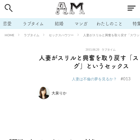
# 付き合いたい
# 男の本音
# セフレ
# 浮気
# 不倫
# 出会う方法
# マッチングアプリ
# ラブグッズ
# 体の相
恋愛
ラブタイム
結婚
マンガ
わたしのこと
特
# イケない
# ビッチの話
# エロスポット
# キャリア
ラブタイム
セックスハウツー
人妻がスリルと興奮を取り戻す「スワッ
HOME
# 恋愛相談
# モテテク
# セフレから本命へ
# 結婚したい
2015.06.20
ラブタイム
# セフレがほしい
# 夫婦の悩み
# おもしろライフ
人妻がスリルと興奮を取り戻す「ス
グ」というセックス
#013
人妻は不倫の夢を見るか？
大泉りか