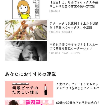
【漫画】え、なんて？セックスの盛
り上がりは男の言葉の使い方次第
2019.06.14
テクニックと反比例！？上から目線
な「業界人のセックス」の法則
|
2016.12.26
菊池美佳子
中折れ予防で中イキできる！スムー
ズで華麗な体位ローテーション
|
2016.01.24
OliviA（オリビア）
あなたにおすすめの連載
人生はアップデートしてもセッ
クスだけは昔のまま？／BETSY
60歳で30歳年下の男性に告白さ