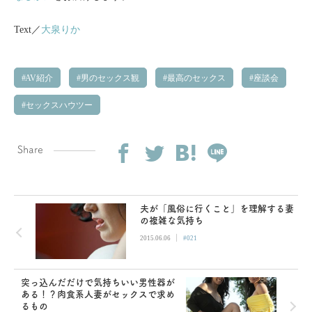
Text／
大泉りか
AV紹介
男のセックス観
最高のセックス
座談会
セックスハウツー
Share
夫が「風俗に行くこと」を理解する妻
の複雑な気持ち
|
2015.06.06
#021
突っ込んだだけで気持ちいい男性器が
ある！？肉食系人妻がセックスで求め
るもの