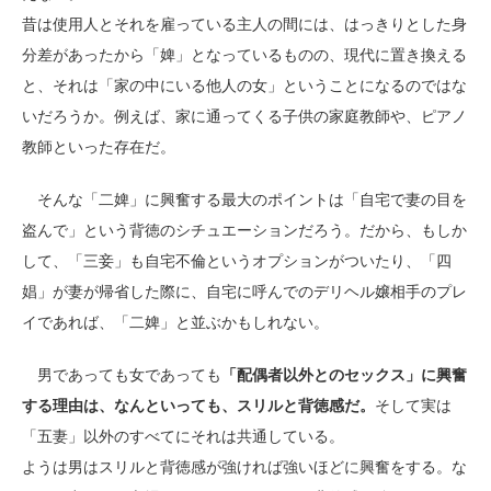
昔は使用人とそれを雇っている主人の間には、はっきりとした身
分差があったから「婢」となっているものの、現代に置き換える
と、それは「家の中にいる他人の女」ということになるのではな
いだろうか。例えば、家に通ってくる子供の家庭教師や、ピアノ
教師といった存在だ。
そんな「二婢」に興奮する最大のポイントは「自宅で妻の目を
盗んで」という背徳のシチュエーションだろう。だから、もしか
して、「三妾」も自宅不倫というオプションがついたり、「四
娼」が妻が帰省した際に、自宅に呼んでのデリヘル嬢相手のプレ
イであれば、「二婢」と並ぶかもしれない。
男であっても女であっても
「配偶者以外とのセックス」に興奮
する理由は、なんといっても、スリルと背徳感だ。
そして実は
「五妻」以外のすべてにそれは共通している。
ようは男はスリルと背徳感が強ければ強いほどに興奮をする。な