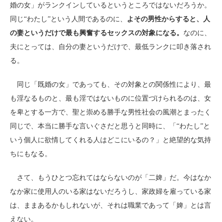
婚の女」がランクインしているというところではないだろうか。
同じ“わたし”という人間であるのに、
よその男性からすると、人
の妻というだけで最も興奮するセックスの対象になる。
なのに、
夫にとっては、自分の妻というだけで、最低ランクに叩き落され
る。
同じ「既婚の女」であっても、その対象との関係性により、最
も淫なるものと、最も淫ではないものに位置づけられるのは、女
を卑とする一方で、聖と崇める勝手な男性社会の風潮とまったく
同じで、本当に勝手な言いぐさだと思うと同時に、「“わたし”と
いう個人に欲情してくれる人はどこにいるの？」と絶望的な気持
ちにもなる。
さて、もうひとつ忘れてはならないのが「二婢」だ。今はなか
なか家に使用人のいる家はないだろうし、家政婦を雇っている家
は、ままあるかもしれないが、それは職業であって「婢」とは言
えない。