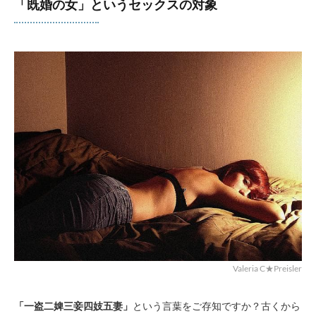
「既婚の女」というセックスの対象
Valeria C★Preisler
「一盗二婢三妾四妓五妻」
という言葉をご存知ですか？古くから