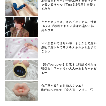
加熱機能がヤバい…最高のイカせマシー
ン青い吸うやつ『Tara S 2代目』を使っ
てみた
たかがセックス。されどセックス。性癖
16タイプ診断でわかる流派の違い／妹
尾ユウカ
いい恋愛ができない時…もしかして膣が
原因？膣トレでモテモテふわふわ女子に
なろう
【BeYourLover】目覚まし時計で挿入も
吸引も！？バレない大人のおもちゃレビ
ュー
負圧真空吸引に甘噛みクンニ！
BeYourLoverの「食人花」レビュー♡