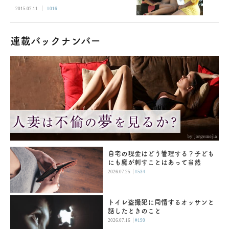
|
2015.07.11
#016
連載バックナンバー
自宅の現金はどう管理する？子ども
にも魔が刺すことはあって当然
|
2026.07.25
#534
トイレ盗撮犯に同情するオッサンと
話したときのこと
|
2026.07.16
#190