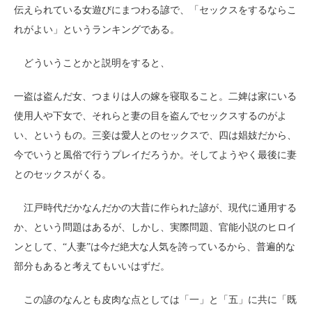
伝えられている女遊びにまつわる諺で、「セックスをするならこ
れがよい」というランキングである。
どういうことかと説明をすると、
一盗は盗んだ女、つまりは人の嫁を寝取ること。二婢は家にいる
使用人や下女で、それらと妻の目を盗んでセックスするのがよ
い、というもの。三妾は愛人とのセックスで、四は娼妓だから、
今でいうと風俗で行うプレイだろうか。そしてようやく最後に妻
とのセックスがくる。
江戸時代だかなんだかの大昔に作られた諺が、現代に通用する
か、という問題はあるが、しかし、実際問題、官能小説のヒロイ
ンとして、“人妻”は今だ絶大な人気を誇っているから、普遍的な
部分もあると考えてもいいはずだ。
この諺のなんとも皮肉な点としては「一」と「五」に共に「既