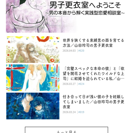
世界を狭くする束縛男の器を育てる
方法／山田玲司の男子更衣室
|
2026.04.03
#020
「完璧スペックな本命の彼」と「欲
望を開花させてくれたワイルドな上
司」に結婚を迫られている私／山田
玲司の男子更衣室
|
2026.03.27
#024
付き合って日が浅い彼の子を妊娠し
てしまいました／山田玲司の男子更
衣室
|
2026.03.24
#019
もっと見る