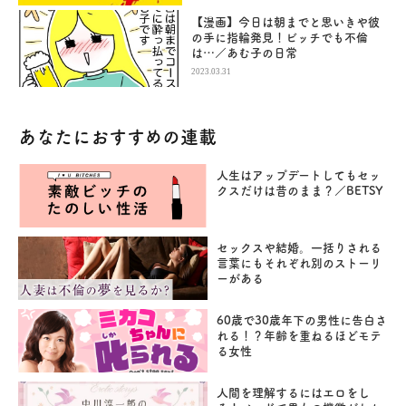
【漫画】今日は朝までと思いきや彼
の手に指輪発見！ビッチでも不倫
は…／あむ子の日常
2023.03.31
あなたにおすすめの連載
人生はアップデートしてもセッ
クスだけは昔のまま？／BETSY
セックスや結婚。一括りされる
言葉にもそれぞれ別のストーリ
ーがある
60歳で30歳年下の男性に告白さ
れる！？年齢を重ねるほどモテ
る女性
人間を理解するにはエロをし