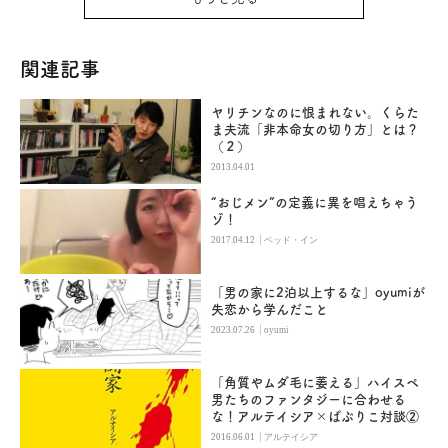
関連記事
ヤリチンなのに恨まれない。くらた
ま夫流「非本命女の切り方」とは？
（２）
2013.04.01
“おじメン”の定義に異を唱えちゃう
ゾ！
|
2017.04.12
ベッド・イン
「男の家に2泊以上するな」oyumiが
失恋から学んだこと
|
2023.07.26
oyumi
「角質やムダ毛に萎える」ハイスペ
男たちのファンタジーに合わせる
な！アルテイシア×ぱぷりこ対談②
|
2016.06.01
アルテイシア