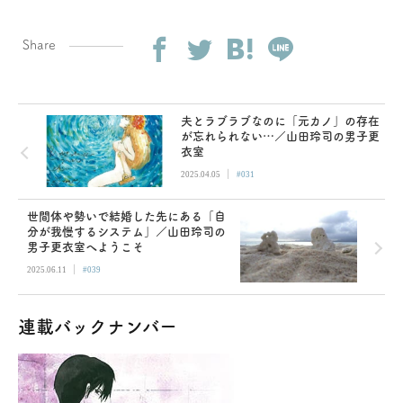
Share
夫とラブラブなのに「元カノ」の存在
が忘れられない…／山田玲司の男子更
衣室
|
2025.04.05
#031
世間体や勢いで結婚した先にある「自
分が我慢するシステム」／山田玲司の
男子更衣室へようこそ
|
2025.06.11
#039
連載バックナンバー