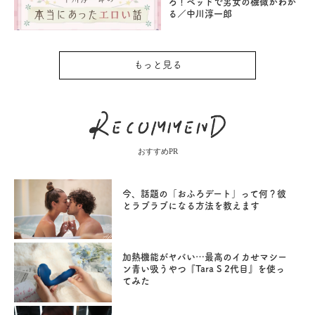
ろ！ベッドで男女の機微がわか
る／中川淳一郎
もっと見る
おすすめPR
今、話題の「おふろデート」って何？彼
とラブラブになる方法を教えます
加熱機能がヤバい…最高のイカせマシー
ン青い吸うやつ『Tara S 2代目』を使っ
てみた