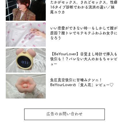
たかがセックス。されどセックス。性癖
16タイプ診断でわかる流派の違い／妹
尾ユウカ
いい恋愛ができない時…もしかして膣が
原因？膣トレでモテモテふわふわ女子に
なろう
【BeYourLover】目覚まし時計で挿入も
吸引も！？バレない大人のおもちゃレビ
ュー
負圧真空吸引に甘噛みクンニ！
BeYourLoverの「食人花」レビュー♡
広告のお問い合わせ