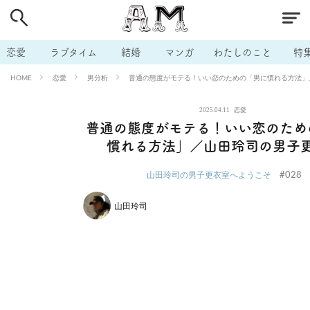
# 付き合いたい
# 男の本音
# セフレ
# 浮気
# 不倫
# 出会う方法
# マッチングアプリ
# ラブグッズ
# 体の相
恋愛
ラブタイム
結婚
マンガ
わたしのこと
特
# イケない
# ビッチの話
# エロスポット
# キャリア
恋愛
男分析
普通の態度がモテる！いい恋のための「男に慣れる方法」
HOME
# 恋愛相談
# モテテク
# セフレから本命へ
# 結婚したい
2025.04.11
恋愛
# セフレがほしい
# 夫婦の悩み
# おもしろライフ
普通の態度がモテる！いい恋のため
慣れる方法」／山田玲司の男子
#028
山田玲司の男子更衣室へようこそ
山田玲司