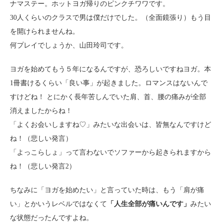
ナマステー。ホットヨガ帰りのピンクチワワです。
30人くらいのクラスで男は僕だけでした。（全面鏡張り）もう目
を開けられませんね。
何プレイでしょうか、山田玲司です。
ヨガを始めてもう５年になるんですが、恐ろしいですねヨガ。本
1冊書けるくらい「良い事」が起きました。ロマンスはないんで
すけどね！ とにかく長年苦しんでいた肩、首、腰の痛みが全部
消えましたからね！
「よくお会いしますね♡」みたいな出会いは、皆無なんですけど
ね！（悲しい発言）
「よっこらしょ」って言わないでソファーから起きられますから
ね！（悲しい発言2）
ちなみに「ヨガを始めたい」と言っていた時は、もう「肩が痛
い」とかいうレベルではなくて
「人生全部が痛いんです」
みたい
な状態だったんですよね。