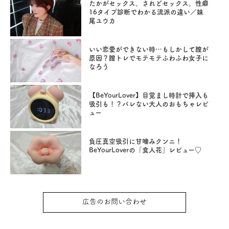
たかがセックス。されどセックス。性癖
16タイプ診断でわかる流派の違い／妹
尾ユウカ
いい恋愛ができない時…もしかして膣が
原因？膣トレでモテモテふわふわ女子に
なろう
【BeYourLover】目覚まし時計で挿入も
吸引も！？バレない大人のおもちゃレビ
ュー
負圧真空吸引に甘噛みクンニ！
BeYourLoverの「食人花」レビュー♡
広告のお問い合わせ