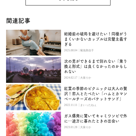
関連記事
結婚前の破局を避けたい！同棲がう
まくいかないカップルは完璧主義す
ぎる
|
2025.08.04
菊池美佳子
次の男ができるまで別れない「乗り
換え形式」は良くなかったのかもし
れない
|
2024.02.17
大泉りか
紅葉の季節のピクニックは大人の贅
沢！恋人とたべたい「ハムとカマン
ベールチーズのバケットサンド」
|
2022.11.11
まいったねぇ
ガス爆発に驚いてキャミワンピで外
に…途方に暮れたときの出会い
|
2023.01.28
大泉りか