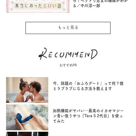
ろ！ベッドで男女の機微がわか
る／中川淳一郎
もっと見る
おすすめPR
今、話題の「おふろデート」って何？彼
とラブラブになる方法を教えます
加熱機能がヤバい…最高のイカせマシー
ン青い吸うやつ『Tara S 2代目』を使っ
てみた