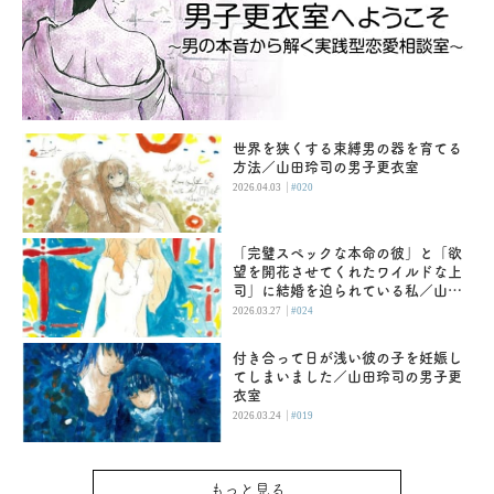
世界を狭くする束縛男の器を育てる
方法／山田玲司の男子更衣室
|
2026.04.03
#020
「完璧スペックな本命の彼」と「欲
望を開花させてくれたワイルドな上
司」に結婚を迫られている私／山田
玲司の男子更衣室
|
2026.03.27
#024
付き合って日が浅い彼の子を妊娠し
てしまいました／山田玲司の男子更
衣室
|
2026.03.24
#019
もっと見る