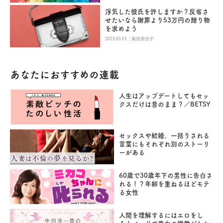
浮気した彼氏を許しますか？反省さ
せたいなら謝罪より53万円の贈り物
を求めよう
|
2023.05.01
菊池美佳子
あなたにおすすめの連載
人生はアップデートしてもセッ
クスだけは昔のまま？／BETSY
セックスや結婚。一括りされる
言葉にもそれぞれ別のストーリ
ーがある
60歳で30歳年下の男性に告白さ
れる！？年齢を重ねるほどモテ
る女性
人間を理解するにはエロをし