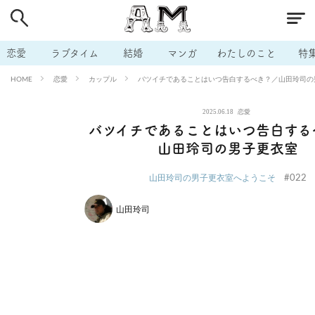
# 付き合いたい
# 男の本音
# セフレ
# 浮気
# 不倫
# 出会う方法
# マッチングアプリ
# ラブグッズ
# 体の相
恋愛
ラブタイム
結婚
マンガ
わたしのこと
特
# イケない
# ビッチの話
# エロスポット
# キャリア
恋愛
カップル
バツイチであることはいつ告白するべき？／山田玲司の
HOME
# 恋愛相談
# モテテク
# セフレから本命へ
# 結婚したい
2025.06.18
恋愛
# セフレがほしい
# 夫婦の悩み
# おもしろライフ
バツイチであることはいつ告白する
山田玲司の男子更衣室
#022
山田玲司の男子更衣室へようこそ
山田玲司