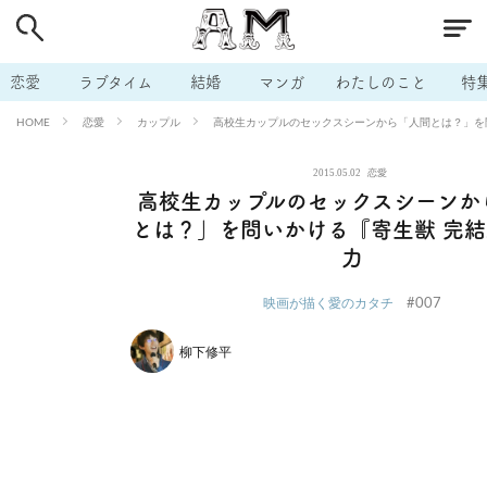
# 付き合いたい
# 男の本音
# セフレ
# 浮気
# 不倫
# 出会う方法
# マッチングアプリ
# ラブグッズ
# 体の相
恋愛
ラブタイム
結婚
マンガ
わたしのこと
特
# イケない
# ビッチの話
# エロスポット
# キャリア
恋愛
カップル
高校生カップルのセックスシーンから「人間とは？」を
HOME
# 恋愛相談
# モテテク
# セフレから本命へ
# 結婚したい
2015.05.02
恋愛
# セフレがほしい
# 夫婦の悩み
# おもしろライフ
高校生カップルのセックスシーンか
とは？」を問いかける『寄生獣 完
力
#007
映画が描く愛のカタチ
柳下修平