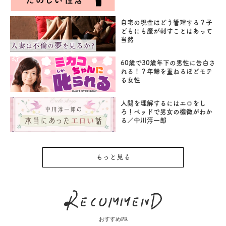
自宅の現金はどう管理する？子
どもにも魔が刺すことはあって
当然
60歳で30歳年下の男性に告白さ
れる！？年齢を重ねるほどモテ
る女性
人間を理解するにはエロをし
ろ！ベッドで男女の機微がわか
る／中川淳一郎
もっと見る
おすすめPR