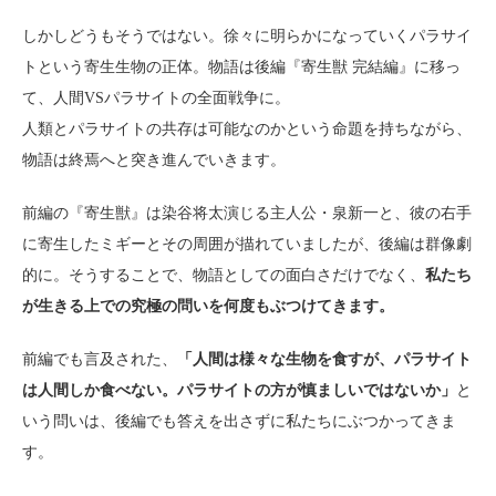
しかしどうもそうではない。徐々に明らかになっていくパラサイ
トという寄生生物の正体。物語は後編『寄生獣 完結編』に移っ
て、人間VSパラサイトの全面戦争に。
人類とパラサイトの共存は可能なのかという命題を持ちながら、
物語は終焉へと突き進んでいきます。
前編の『寄生獣』は染谷将太演じる主人公・泉新一と、彼の右手
に寄生したミギーとその周囲が描れていましたが、後編は群像劇
的に。そうすることで、物語としての面白さだけでなく、
私たち
が生きる上での究極の問いを何度もぶつけてきます。
前編でも言及された、
「人間は様々な生物を食すが、パラサイト
は人間しか食べない。パラサイトの方が慎ましいではないか」
と
いう問いは、後編でも答えを出さずに私たちにぶつかってきま
す。