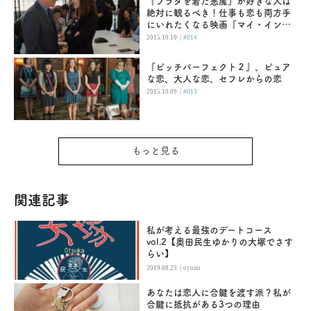
『プラダを着た悪魔』が好きな人は
絶対に観るべき！仕事も恋も両方手
にいれたくなる映画『マイ・インタ
ーン』
|
2015.10.10
#014
『ピッチパーフェクト２』、ピュア
な恋、大人な恋、セフレからの恋
|
2015.10.09
#013
もっと見る
関連記事
私が考える最強のデートコース
vol.2【奥田民生ゆかりの大塚でさす
らい】
|
2019.08.23
oyumi
あなたは恋人に合鍵を渡す派？私が
合鍵に抵抗がある3つの理由