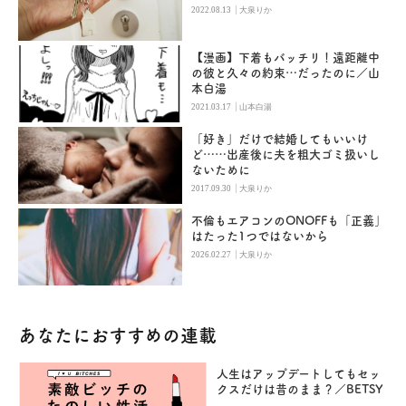
|
2022.08.13
大泉りか
【漫画】下着もバッチリ！遠距離中
の彼と久々の約束…だったのに／山
本白湯
|
2021.03.17
山本白湯
「好き」だけで結婚してもいいけ
ど……出産後に夫を粗大ゴミ扱いし
ないために
|
2017.09.30
大泉りか
不倫もエアコンのONOFFも「正義」
はたった1つではないから
|
2026.02.27
大泉りか
あなたにおすすめの連載
人生はアップデートしてもセッ
クスだけは昔のまま？／BETSY