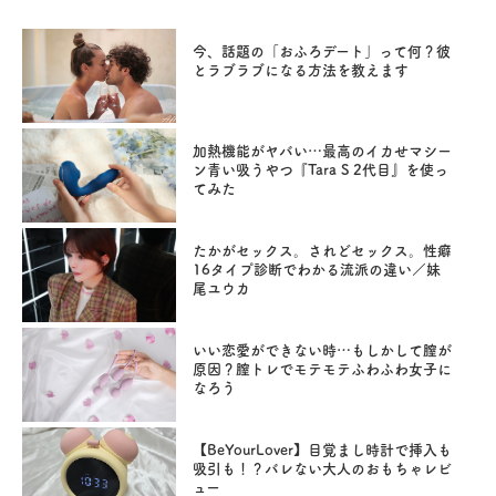
今、話題の「おふろデート」って何？彼
とラブラブになる方法を教えます
加熱機能がヤバい…最高のイカせマシー
ン青い吸うやつ『Tara S 2代目』を使っ
てみた
たかがセックス。されどセックス。性癖
16タイプ診断でわかる流派の違い／妹
尾ユウカ
いい恋愛ができない時…もしかして膣が
原因？膣トレでモテモテふわふわ女子に
なろう
【BeYourLover】目覚まし時計で挿入も
吸引も！？バレない大人のおもちゃレビ
ュー