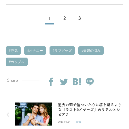
喪失シーン
1
2
3
浮気
オナニー
ラブグッズ
夫婦の悩み
カップル
Share
過去の恋で傷ついた心に塩を塗るよう
な『ラスト5イヤーズ』のリアルとシ
ビアさ
|
2015.04.24
#006