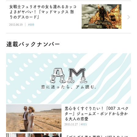
女戦士フュリオサの女も濡れるカッコ
よさがヤバい！『マッドマックス 怒
りのデスロード』
|
2015.06.19
#009
連載バックナンバー
男心をくすぐりたい！『007 スペク
ター』ジェームズ・ボンドから分か
る大人の恋愛
|
2015.11.27
#015