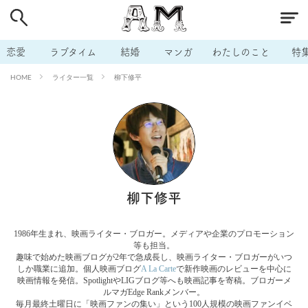
# 付き合いたい
# 男の本音
# セフレ
# 浮気
# 不倫
# 出会う方法
# マッチングアプリ
恋愛
ラブタイム
結婚
マンガ
わたしのこと
特
# ラブグッズ
# 体の相性
# イケない
ライター一覧
柳下修平
HOME
# ビッチの話
# エロスポット
# キャリア
# 恋愛相談
# モテテク
# セフレから本命へ
# 結婚したい
# セフレがほしい
# 夫婦の悩み
# おもしろライフ
柳下修平
1986年生まれ、映画ライター・ブロガー。メディアや企業のプロモーション
等も担当。
趣味で始めた映画ブログが2年で急成長し、映画ライター・ブロガーがいつ
しか職業に追加。個人映画ブログ
A La Carte
で新作映画のレビューを中心に
映画情報を発信。SpotlightやLIGブログ等へも映画記事を寄稿。ブロガーメ
ルマガEdge Rankメンバー。
毎月最終土曜日に「映画ファンの集い」という100人規模の映画ファンイベ