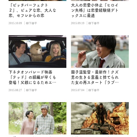
『ピッチパーフェクト
大人の恋愛小休止『ヒロイ
２』、ピュアな恋、大人な
ン失格』は恋愛経験値デト
恋、セフレからの恋
ックスに最適
|
|
2015.10.09
柳下修平
2015.09.19
柳下修平
下ネタオンパレード映画
園子温監督・最新作！クズ
『テッド』の続編が早くも
男の生きる意義と捨てられ
登場！父親になるためエロ
た女の再スタート『ラブ＆
熊テッドがまたもや暴れま
ピース』
|
|
2015.08.27
柳下修平
2015.07.04
柳下修平
わる