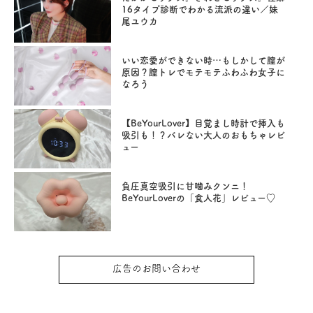
16タイプ診断でわかる流派の違い／妹
尾ユウカ
いい恋愛ができない時…もしかして膣が
原因？膣トレでモテモテふわふわ女子に
なろう
【BeYourLover】目覚まし時計で挿入も
吸引も！？バレない大人のおもちゃレビ
ュー
負圧真空吸引に甘噛みクンニ！
BeYourLoverの「食人花」レビュー♡
広告のお問い合わせ