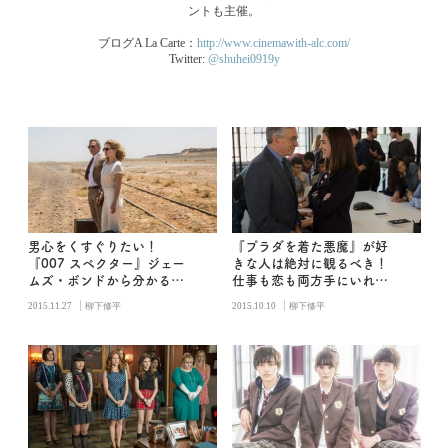
ントも主催。
ブログA La Carte：
http://www.cinemawith-alc.com/
Twitter:
@shuhei0919y
男心をくすぐりたい！
『プラダを着た悪魔』が好
『007 スペクター』ジェー
きな人は絶対に観るべき！
ムズ・ボンドから分かる大
仕事も恋も両方手にいれた
人の恋愛
くなる映画『マイ・インタ
|
|
2015.11.27
柳下修平
2015.10.10
柳下修平
ーン』