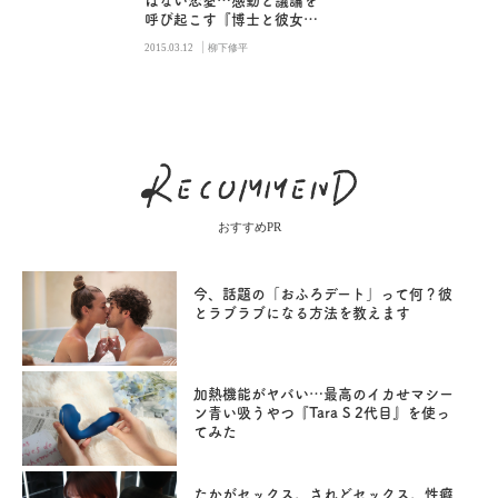
はない恋愛…感動と議論を
呼び起こす『博士と彼女の
セオリー』
|
2015.03.12
柳下修平
おすすめPR
今、話題の「おふろデート」って何？彼
とラブラブになる方法を教えます
加熱機能がヤバい…最高のイカせマシー
ン青い吸うやつ『Tara S 2代目』を使っ
てみた
たかがセックス。されどセックス。性癖