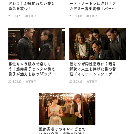
デレラ』が底知れない愛と
ード・ノートンに注目！ア
勇気を放つ！
カデミー賞受賞作『バード
マン あるいは（無知がもた
|
|
2015.04.23
柳下修平
2015.04.08
柳下修平
らす予期せぬ奇跡）』
男性キャラ読みで楽しも
彼はなぜ同性愛者に？暗号
う！筋肉男子とヘタレ萌え
解読に人生を捧げた男の苦
男子が魅力を放つSFラブア
悩『イミテーション・ゲー
クション『ジュピター』
ム エニグマと天才数学者の
|
|
2015.03.27
柳下修平
2015.03.13
柳下修平
秘密』
難病患者とのキレイごとで