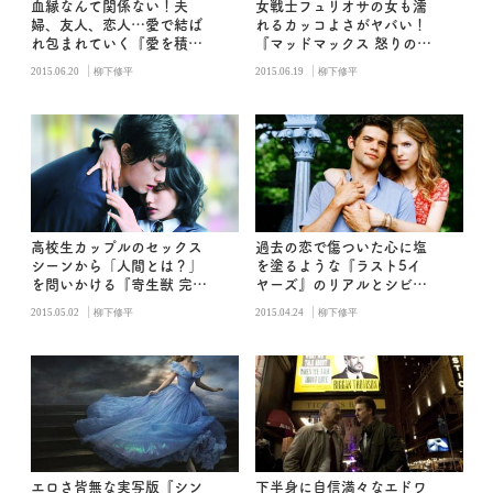
血縁なんて関係ない！夫
女戦士フュリオサの女も濡
婦、友人、恋人…愛で結ば
れるカッコよさがヤバい！
れ包まれていく『愛を積む
『マッドマックス 怒りのデ
ひと』
スロード』
|
|
2015.06.20
柳下修平
2015.06.19
柳下修平
高校生カップルのセックス
過去の恋で傷ついた心に塩
シーンから「人間とは？」
を塗るような『ラスト5イ
を問いかける『寄生獣 完結
ヤーズ』のリアルとシビア
編』の魅力
さ
|
|
2015.05.02
柳下修平
2015.04.24
柳下修平
エロさ皆無な実写版『シン
下半身に自信満々なエドワ