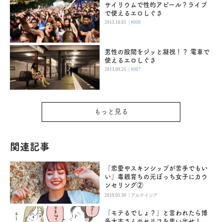
サイリウムで性的アピール？ライブ
で使えるエロしぐさ
|
2013.10.01
#008
男性の股間をジッと凝視！？ 電車で
使えるエロしぐさ
|
2013.09.25
#007
もっと見る
関連記事
「恋愛やスキンシップが苦手でもい
い」毒親育ちの元ぼっち女子にカウ
ンセリング②
|
2019.01.30
アルテイシア
「モテるでしょ？」と言われたら博
多大吉さんのセリフを思い出せ！