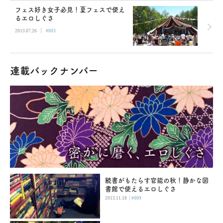
フェス好き女子必見！夏フェスで使え
るエロしぐさ
|
2013.07.26
#003
連載バックナンバー
読書がもたらす官能の秋！静かな図
書館で使えるエロしぐさ
|
2013.11.18
#009