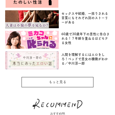
セックスや結婚。一括りされる
言葉にもそれぞれ別のストーリ
ーがある
60歳で30歳年下の男性に告白さ
れる！？年齢を重ねるほどモテ
る女性
人間を理解するにはエロをし
ろ！ベッドで男女の機微がわか
る／中川淳一郎
もっと見る
おすすめPR