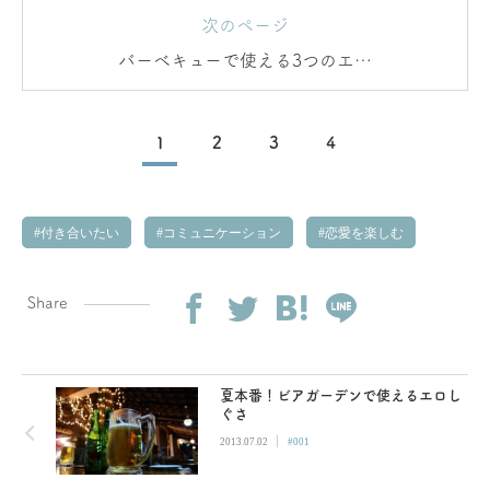
次のページ
バーベキューで使える3つのエロ
しぐさ
1
2
3
4
付き合いたい
コミュニケーション
恋愛を楽しむ
Share
夏本番！ビアガーデンで使えるエロし
ぐさ
|
2013.07.02
#001