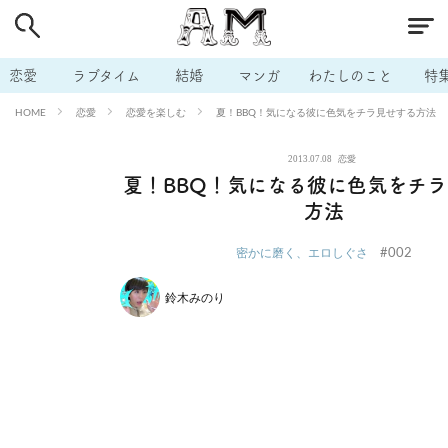
# 付き合いたい
# 男の本音
# セフレ
# 浮気
# 不倫
# 出会う方法
# マッチングアプリ
# ラブグッズ
# 体の相
恋愛
ラブタイム
結婚
マンガ
わたしのこと
特
# イケない
# ビッチの話
# エロスポット
# キャリア
恋愛
恋愛を楽しむ
夏！BBQ！気になる彼に色気をチラ見せする方法
HOME
# 恋愛相談
# モテテク
# セフレから本命へ
# 結婚したい
2013.07.08
恋愛
# セフレがほしい
# 夫婦の悩み
# おもしろライフ
夏！BBQ！気になる彼に色気をチ
方法
#002
密かに磨く、エロしぐさ
鈴木みのり