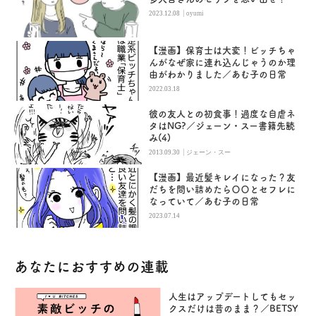
|
2023.12.08
oyumi
【漫画】保育士は大変！ビッチちゃ
んがなぜ家に連れ込んじゃうのか理
由がわかりました／あむ子の日常
2022.03.18
彼の友人との初食事！過度な自虐ネ
タはNG?／ジェーン・スー書籍先読
み(4)
|
2013.09.30
ジェーン・スー
【漫画】最近髪キレイになった？友
だちを問い詰めたら〇〇とセフレに
なっていて／あむ子の日常
2023.07.14
あなたにおすすめの連載
人生はアップデートしてもセッ
クスだけは昔のまま？／BETSY