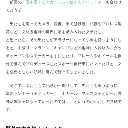
前回の
「夏本番！ビアガーデンで使えるエロしぐさ」
も合わせ
てどうぞ。
男たちを追ってカメラ、読書、果ては鉄道、相撲やプロレス鑑
賞など、文化系趣味の世界に足を踏み入れた女子たち。
と思ったら、その男たちがアラサーになって小金を持つようにな
ると、山登り、マラソン、キャンプなどの趣味に入れ込み、ダッ
チオーブンやスモーカーを手にしたり、フレームやホイールを自
分で選んでプロデュースしたスポーツ自転車にハマったりと、女
を必要としない領域に進んで行ってしまいました。
そこで、女たちも文化系が一周りして、男たちを追うように、
皇居ランナー（美ジョガー）、山ガール、フェス女子といった野
外活動女子になっていったのでは……というのがわたしの見解で
す。