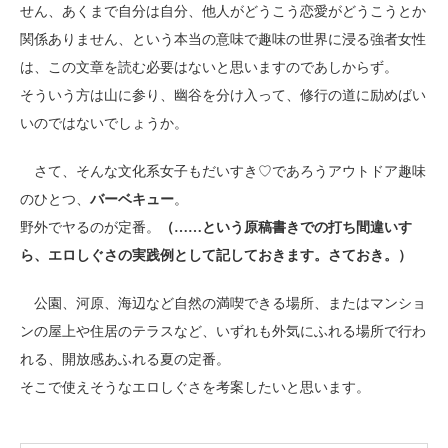
せん、あくまで自分は自分、他人がどうこう恋愛がどうこうとか
関係ありません、という本当の意味で趣味の世界に浸る強者女性
は、この文章を読む必要はないと思いますのであしからず。
そういう方は山に参り、幽谷を分け入って、修行の道に励めばい
いのではないでしょうか。
さて、そんな文化系女子もだいすき♡であろうアウトドア趣味
のひとつ、
バーベキュー
。
野外でヤるのが定番。
（……という原稿書きでの打ち間違いす
ら、エロしぐさの実践例として記しておきます。さておき。）
公園、河原、海辺など自然の満喫できる場所、またはマンショ
ンの屋上や住居のテラスなど、いずれも外気にふれる場所で行わ
れる、開放感あふれる夏の定番。
そこで使えそうなエロしぐさを考案したいと思います。