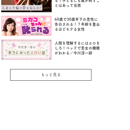
る？子どもにも魔が刺すこ
とはあって当然
60歳で30歳年下の男性に
告白される！？年齢を重ね
るほどモテる女性
人間を理解するにはエロを
しろ！ベッドで男女の機微
がわかる／中川淳一郎
もっと見る