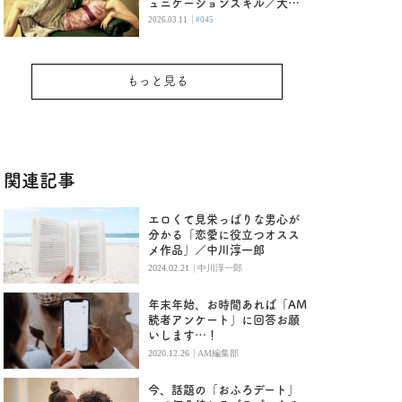
ュニケーションスキル／大人
女子と子供おばさんの恋愛の
|
2026.03.11
#045
違い
もっと見る
関連記事
エロくて見栄っぱりな男心が
分かる「恋愛に役立つオスス
メ作品」／中川淳一郎
|
2024.02.21
中川淳一郎
年末年始、お時間あれば「AM
読者アンケート」に回答お願
いします…！
|
2020.12.26
AM編集部
今、話題の「おふろデート」