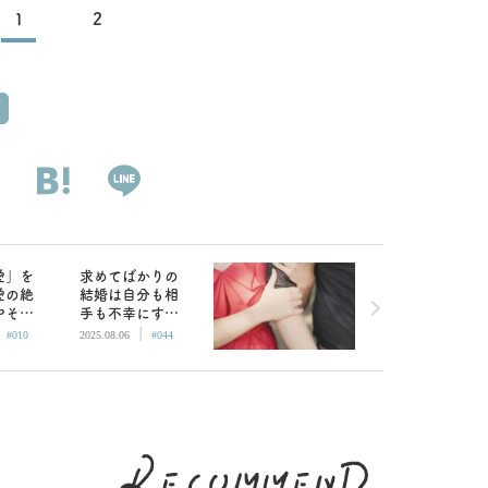
1
2
愛」を
求めてばかりの
愛の絶
結婚は自分も相
やそう
手も不幸にする
|
|
子と子
／大人女子と子
#010
2025.08.06
#044
んの恋
供おばさんの恋
愛の違い