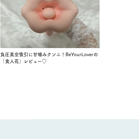
負圧真空吸引に甘噛みクンニ！BeYourLoverの
「食人花」レビュー♡