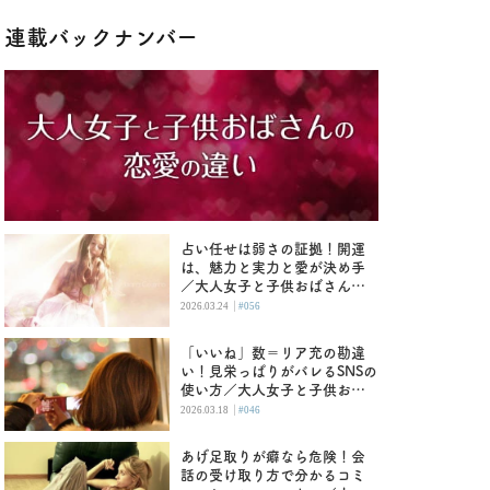
連載バックナンバー
占い任せは弱さの証拠！開運
は、魅力と実力と愛が決め手
／大人女子と子供おばさんの
恋愛の違い
|
2026.03.24
#056
「いいね」数＝リア充の勘違
い！見栄っぱりがバレるSNSの
使い方／大人女子と子供おば
さんの恋愛の違い
|
2026.03.18
#046
あげ足取りが癖なら危険！会
話の受け取り方で分かるコミ