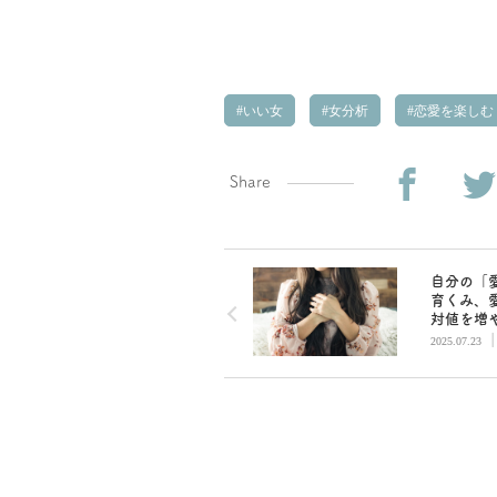
いい女
女分析
恋愛を楽しむ
Share
自分の「
育くみ、
対値を増
／大人女
2025.07.23
供おばさ
愛の違い