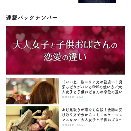
連載バックナンバー
「いいね」数＝リア充の勘違い！見
栄っぱりがバレるSNSの使い方／大
人女子と子供おばさんの恋愛の違い
|
2026.03.18
#046
あげ足取りが癖なら危険！会話の受
け取り方で分かるコミュニケーショ
ンスキル／大人女子と子供おばさん
の恋愛の違い
|
2026.03.11
#045