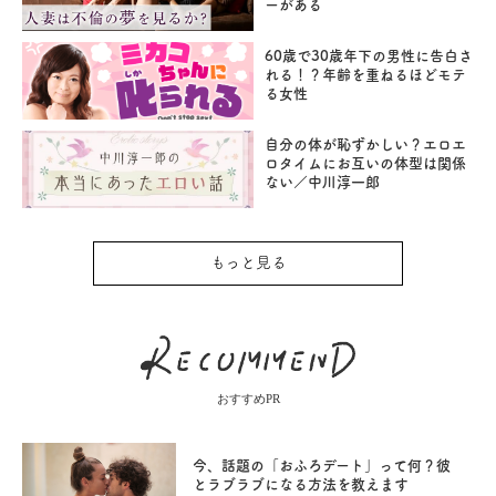
ーがある
60歳で30歳年下の男性に告白さ
れる！？年齢を重ねるほどモテ
る女性
自分の体が恥ずかしい？エロエ
ロタイムにお互いの体型は関係
ない／中川淳一郎
もっと見る
おすすめPR
今、話題の「おふろデート」って何？彼
とラブラブになる方法を教えます