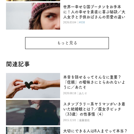
世界一幸せな国ブータンをお手本
に！人の幸せを素直に喜ぶ秘訣／大
人女子と子供おばさんの恋愛の違い
|
2026.03.04
#038
もっと見る
関連記事
本音を話せるってそんなに重要？
「信頼」の曖昧さにとらわれないよ
うに／あたそ
|
2020.08.18
あたそ
スタンプラリー系ヤリマンがいき着
いた結婚観とは？／腐女子ビッチ
（33歳）の性事情（4）
|
2015.12.01
遠藤遊佐
大切にできる人は8人までって本当？