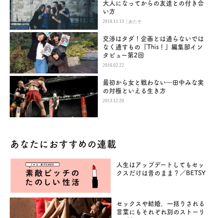
大人になってからの友達との付き合
い方
|
2018.11.13
あたそ
交渉はタダ！企画とは通らないでは
なく通すもの『This！』編集部イン
タビュー第2回
2016.02.22
最初から女と戦わない―田中みな実
の対極といえる生き方
2013.12.20
あなたにおすすめの連載
人生はアップデートしてもセッ
クスだけは昔のまま？／BETSY
セックスや結婚。一括りされる
言葉にもそれぞれ別のストーリ