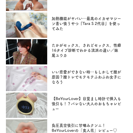
加熱機能がヤバい…最高のイカせマシー
ン青い吸うやつ『Tara S 2代目』を使っ
てみた
たかがセックス。されどセックス。性癖
16タイプ診断でわかる流派の違い／妹
尾ユウカ
いい恋愛ができない時…もしかして膣が
原因？膣トレでモテモテふわふわ女子に
なろう
【BeYourLover】目覚まし時計で挿入も
吸引も！？バレない大人のおもちゃレビ
ュー
負圧真空吸引に甘噛みクンニ！
BeYourLoverの「食人花」レビュー♡