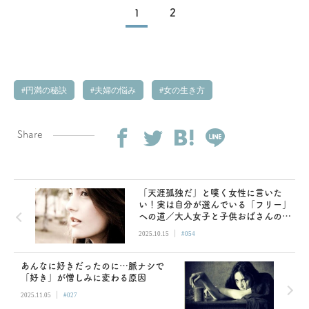
1
2
円満の秘訣
夫婦の悩み
女の生き方
Share
「天涯孤独だ」と嘆く女性に言いた
い！実は自分が選んでいる「フリー」
への道／大人女子と子供おばさんの恋
愛の違い
|
2025.10.15
#054
あんなに好きだったのに…脈ナシで
「好き」が憎しみに変わる原因
|
2025.11.05
#027