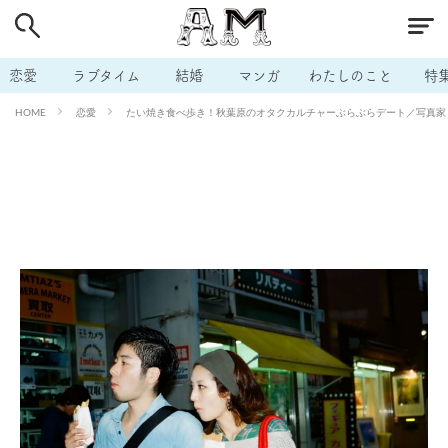
# 付き合いたい
# 男の本音
# セフレ
# 浮気
# 不倫
# 出会う方法
# マッチングアプリ
恋愛
ラブタイム
結婚
マンガ
わたしのこと
特
# ラブグッズ
# 体の相性
# イケない
恋愛
たい焼き食べ歩き！秋葉原のオタクカルチャーぶらぶらデート／写真家・松
HOME
# ビッチの話
# エロスポット
# キャリア
# 恋愛相談
# モテテク
# セフレから本命へ
# 結婚したい
# セフレがほしい
# 夫婦の悩み
# おもしろライフ