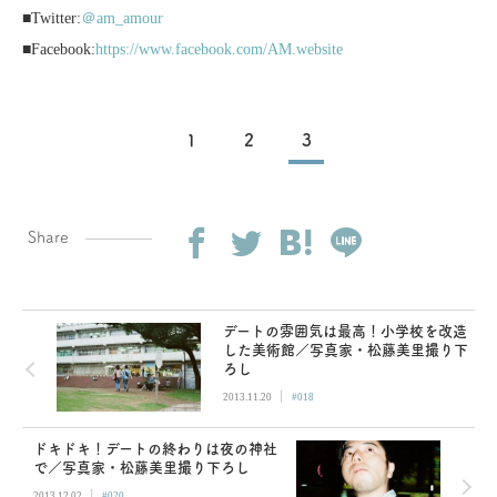
■Twitter:
＠am_amour
■Facebook:
https://www.facebook.com/AM.website
1
2
3
Share
デートの雰囲気は最高！小学校を改造
した美術館／写真家・松藤美里撮り下
ろし
|
2013.11.20
#018
ドキドキ！デートの終わりは夜の神社
で／写真家・松藤美里撮り下ろし
|
2013.12.02
#020