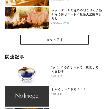
ホットケーキで遅めの朝ごはん♪昼
からの休日デート／松藤美里撮りお
ろし
|
2014.06.16
#033
もっと見る
関連記事
“ゲラン”のクリームで、進化してい
く喜びを
2012.12.27
わかるとわかれる＜３＞
2011.11.30