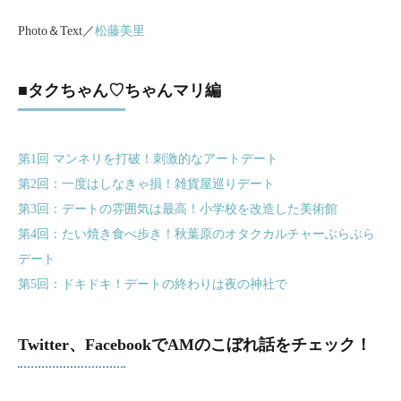
Photo＆Text／
松藤美里
■タクちゃん♡ちゃんマリ編
第1回 マンネリを打破！刺激的なアートデート
第2回：一度はしなきゃ損！雑貨屋巡りデート
第3回：デートの雰囲気は最高！小学校を改造した美術館
第4回：たい焼き食べ歩き！秋葉原のオタクカルチャーぶらぶら
デート
第5回：ドキドキ！デートの終わりは夜の神社で
Twitter、FacebookでAMのこぼれ話をチェック！