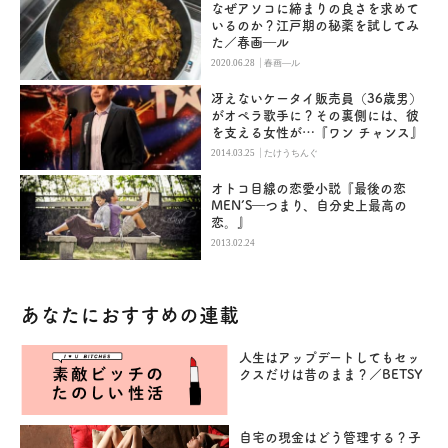
なぜアソコに締まりの良さを求めて
いるのか？江戸期の秘薬を試してみ
た／春画―ル
|
2020.06.28
春画―ル
冴えないケータイ販売員（36歳男）
がオペラ歌手に？その裏側には、彼
を支える女性が…『ワン チャンス』
|
2014.03.25
たけうちんぐ
オトコ目線の恋愛小説『最後の恋
MEN’S―つまり、自分史上最高の
恋。』
2013.02.24
あなたにおすすめの連載
人生はアップデートしてもセッ
クスだけは昔のまま？／BETSY
自宅の現金はどう管理する？子