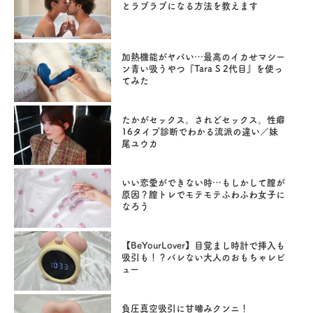
とラブラブになる方法を教えます
加熱機能がヤバい…最高のイカせマシー
ン青い吸うやつ『Tara S 2代目』を使っ
てみた
たかがセックス。されどセックス。性癖
16タイプ診断でわかる流派の違い／妹
尾ユウカ
いい恋愛ができない時…もしかして膣が
原因？膣トレでモテモテふわふわ女子に
なろう
【BeYourLover】目覚まし時計で挿入も
吸引も！？バレない大人のおもちゃレビ
ュー
負圧真空吸引に甘噛みクンニ！