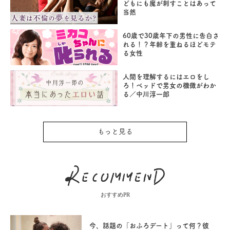
どもにも魔が刺すことはあって
当然
60歳で30歳年下の男性に告白さ
れる！？年齢を重ねるほどモテ
る女性
人間を理解するにはエロをし
ろ！ベッドで男女の機微がわか
る／中川淳一郎
もっと見る
おすすめPR
今、話題の「おふろデート」って何？彼