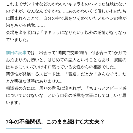
これまでサンリオなどのかわいいキャラものハマった経験はない
のですが、なんなんですかね……あのかわいくて優しいものたち
に囲まれることで、自分の中で息をひそめていたメルヘンの魂が
沸きあがる感覚……。
会場を出る頃には「キキララになりたい」以外の感情がなくなっ
ていました。
前回の記事
では、出会って1週間で交際開始、付き合って1か月で
お泊まりのお誘いと、はじめての恋人ということもあり、展開の
はやさについていけず戸惑っている女性からの相談でした。
関係性が発展するスピードは、「普通」だとか「みんなそう」だ
とか明確な基準はありません。
相談者の方には、周りの意見に流されず、「ちょっとスピード感
についていけないな」という自分の感覚を大事にしてほしいと思
います。
7年の不倫関係、このまま続けて大丈夫？