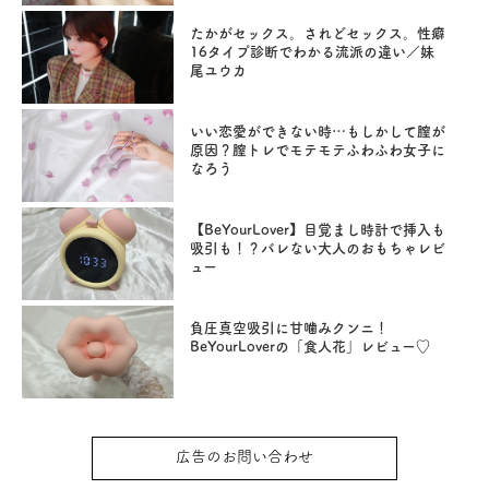
たかがセックス。されどセックス。性癖
16タイプ診断でわかる流派の違い／妹
尾ユウカ
いい恋愛ができない時…もしかして膣が
原因？膣トレでモテモテふわふわ女子に
なろう
【BeYourLover】目覚まし時計で挿入も
吸引も！？バレない大人のおもちゃレビ
ュー
負圧真空吸引に甘噛みクンニ！
BeYourLoverの「食人花」レビュー♡
広告のお問い合わせ