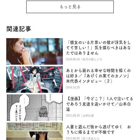
もっと見る
関連記事
「彼女のいる片思いの彼が浮気をし
てて苦しい！」気を揉むべきはあな
たではありません
|
2020.08.18
肉乃小路ニクヨ
あとから崩れる幸せな時間を描くの
は好き／『あげくの果てのカノン』
米代恭インタビュー（２）
2016.10.29
【漫画】「今どこ？」1人で泣いてる
であろう友達を追いかけて／山本白
湯
|
2021.08.18
山本白湯
人妻と遊んだ街から逃げてゆく お
うちに帰るまでが不倫です
|
2015.06.09
佐々木あらら