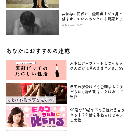
共依存の関係は一触即発！ダメ男と
付き合っているあなたにも問題あり
|
2025.05.09
荻尚子
あなたにおすすめの連載
人生はアップデートしてもセッ
クスだけは昔のまま？／BETSY
自宅の現金はどう管理する？子
どもにも魔が刺すことはあって
当然
60歳で30歳年下の男性に告白さ
れる！？年齢を重ねるほどモテ
る女性