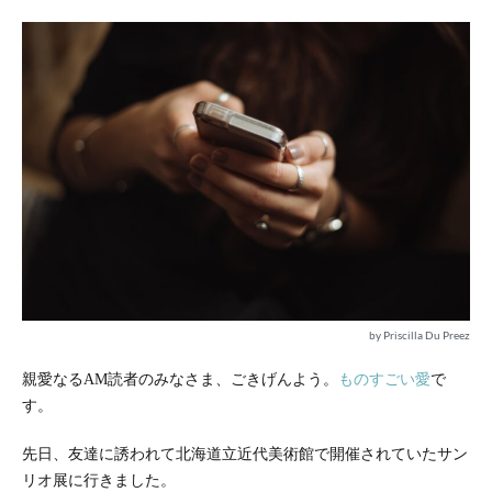
by Priscilla Du Preez
親愛なるAM読者のみなさま、ごきげんよう。
ものすごい愛
で
す。
先日、友達に誘われて北海道立近代美術館で開催されていたサン
リオ展に行きました。