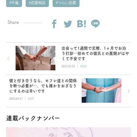
不倫
恋愛相談
つらい恋愛
Share
出会って1週間で交際、1ヶ月でお泊
り打診…初めての彼氏との展開がはや
くて不安です
|
2023.03.23
#125
彼と付き合うなら、セフレ達との関係
を断つ必要が…。でも誰かをおざなり
にするのは辛いです
|
2023.04.27
#127
連載バックナンバー