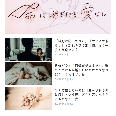
「結婚に向いてない」「幸せにでき
ない」と別れを切り出す彼。もう一
度やり直せる？
|
2024.06.27
#142
自信がなくて恋愛ができません。親
のためにも結婚したいのにどうすれ
ば？／ものすごい愛
|
2024.04.24
#002
早く結婚したいのに「急かされるの
は嫌」という彼。どう対応すべき？
／ものすごい愛
|
2024.04.03
#020