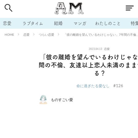
# 付き合いたい
# 男の本音
# セフレ
# 浮気
# 不倫
# 出会う方法
# マッチングアプリ
# ラブグッズ
# 体の相
恋愛
ラブタイム
結婚
マンガ
わたしのこと
特
# イケない
# ビッチの話
# エロスポット
# キャリア
恋愛
つらい恋愛
「彼の離婚を望んでいるわけじゃない」7年間の不倫
HOME
# 恋愛相談
# モテテク
# セフレから本命へ
# 結婚したい
2023.04.13
恋愛
# セフレがほしい
# 夫婦の悩み
# おもしろライフ
「彼の離婚を望んでいるわけじゃな
間の不倫、友達以上恋人未満のまま
る？
#126
命に過ぎたる愛なし
ものすごい愛