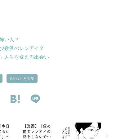
、怖い人？
は少数派のレンアイ？
の」人生を変える出会い
おもしろ恋愛
「今日
【漫画】「僕の
てもい
前でレンアイの
？」ま
話をしないで」