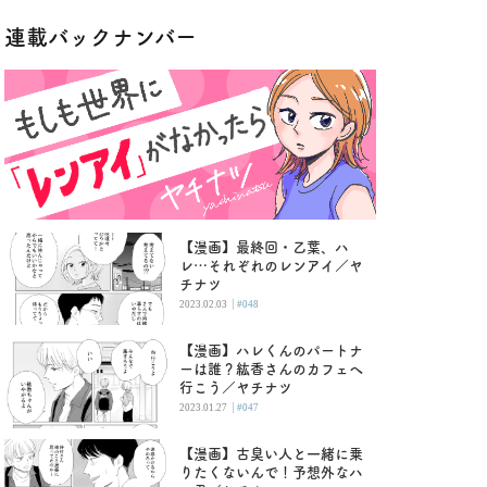
連載バックナンバー
【漫画】最終回・乙葉、ハ
レ…それぞれのレンアイ／ヤ
チナツ
|
2023.02.03
#048
【漫画】ハレくんのパートナ
ーは誰？紘香さんのカフェへ
行こう／ヤチナツ
|
2023.01.27
#047
【漫画】古臭い人と一緒に乗
りたくないんで！予想外なハ