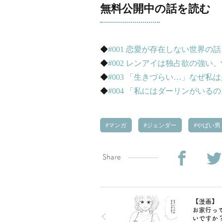
無料公開中の話を読む
◆
#001 恋愛が存在しない世界の話
◆
#002 レンアイは独占欲の強い
◆
#003 「生きづらい…」なぜ私
◆
#004 「私にはダーリンがいる
マンガ
ジェンダー
やばい男
Share
【漫画】
お家行っ
いですか