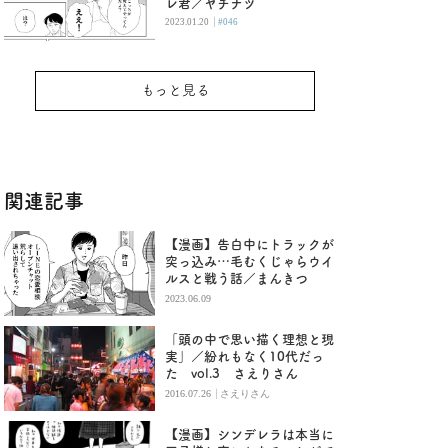
レ君／ヤチナツ
|
2023.01.20
#046
もっと見る
関連記事
【漫画】告白中にトラックが
突っ込み…毛むくじゃらウイ
ルスと戦う話／まんきつ
2023.06.09
「頭の中で思い描く理想と現
実」／紛れもなく10代だっ
た vol.3 さえりさん
|
2016.07.26
さえりさん
【漫画】シンデレラは本当に