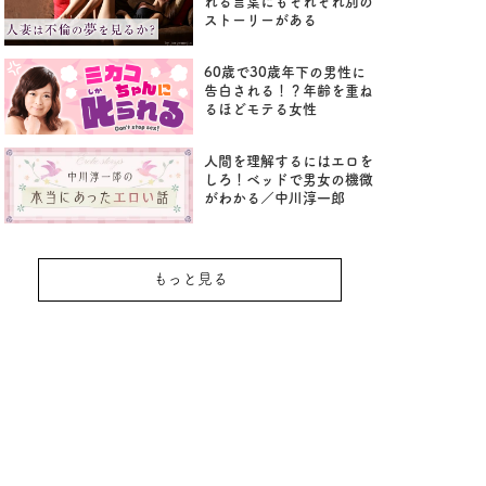
れる言葉にもそれぞれ別の
ストーリーがある
60歳で30歳年下の男性に
告白される！？年齢を重ね
るほどモテる女性
人間を理解するにはエロを
しろ！ベッドで男女の機微
がわかる／中川淳一郎
もっと見る