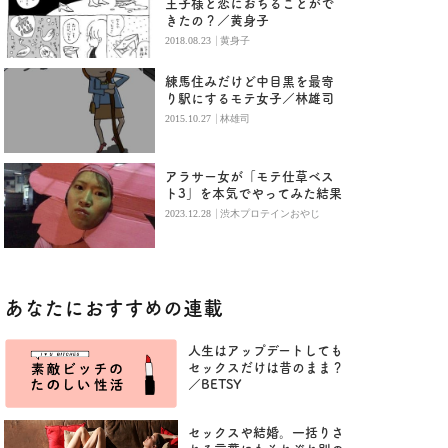
王子様と恋におちることがで
きたの？／黄身子
|
2018.08.23
黄身子
練馬住みだけど中目黒を最寄
り駅にするモテ女子／林雄司
|
2015.10.27
林雄司
アラサー女が「モテ仕草ベス
ト3」を本気でやってみた結果
|
2023.12.28
渋木プロテインおやじ
あなたにおすすめの連載
人生はアップデートしても
セックスだけは昔のまま？
／BETSY
セックスや結婚。一括りさ