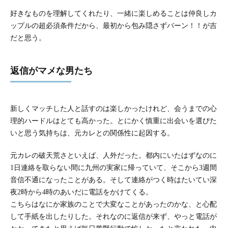
好きなものを理解してくれたり、一緒に楽しめることは仲良しカ
ップルの超必須条件だから、最初から包み隠さずバーン！！が吉
だと思う。
返信がマメな男たち
新しくマッチした人と話すのは楽しかったけれど、会うまでの心
理的ハードルはとても高かった。とにかく慎重に出会いを選びた
いと思う気持ちは、元カレとの関係性に起因する。
元カレの破天荒さといえば、人外だった。都内にいたはずなのに
1日連絡を取らない間に九州の実家に帰っていて、そこから3週間
音信不通になったことがある。そして連絡がつく時はたいてい深
夜2時から4時のあいだに電話をかけてくる。
こちらはなにか家族のことで大変なことがあったのかな、と心配
して手紙を出したりした。それなのに返信が来ず、やっと電話が