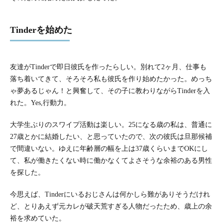
Tinderを始めた
友達がTinderで即日彼氏を作ったらしい。別れて2ヶ月、仕事も
落ち着いてきて、そろそろ私も彼氏を作り始めたかった。めっち
ゃ夢あるじゃん！と興奮して、その子に教わりながらTinderを入
れた。Yes,行動力。
大学生ぶりのスワイプ活動は楽しい。25になる歳の私は、普通に
27歳とかに結婚したい、と思っていたので、次の彼氏は旦那候補
で間違いない。ゆえに年齢層の幅を上は37歳くらいまでOKにし
て、私が働きたくない時に働かなくてよさそうな余裕のある男性
を探した。
今思えば、Tinderにいるおじさんは何かしら難がありそうだけれ
ど、とりあえず元カレが破天荒すぎる人物だったため、歳上の余
裕を求めていた。