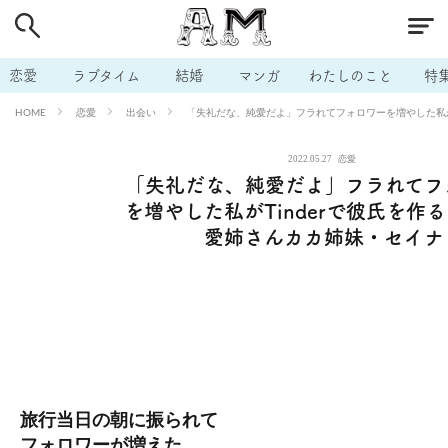
# 付き合いたい
# 男の本音
# セフレ
# 浮気
# 不倫
# 出会う方法
# マッチングアプリ
# ラブグッズ
# 体の相
恋愛
ラブタイム
結婚
マンガ
わたしのこと
特
# イケない
# ビッチの話
# エロスポット
# キャリア
恋愛
出会い
「失礼だな、純愛だよ」フラれてフォロワーを増やした私が
HOME
# 恋愛相談
# モテテク
# セフレから本命へ
# 結婚したい
2022.05.27
恋愛
# セフレがほしい
# 夫婦の悩み
# おもしろライフ
「失礼だな、純愛だよ」フラれてフ
を増やした私がTinderで彼氏を作
愛姉さんカカ姉妹・セイナ
旅行当日の朝に振られて
フォロワーが増えた