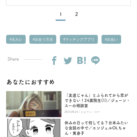
1
2
元カレ
出会う方法
マッチングアプリ
出会い
Share
あなたにおすすめ
「友達じゃん」とふられてから恋が
できない！24歳院生(1)／ジェーン・
スーの相談室
|
2013.09.24
ジェーン・スー
休みの日って何してる？台本みたい
な会話の中で／エンジェルOLちゃ
ん・黄身子