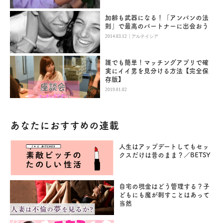
加齢も武器になる！「アンパンの法
則」で最高のパートナーに出会おう
|
2014.03.12
アルテイシア
誰でも簡単！マッチングアプリで確
実にイイ男を見分ける方法【完全保
存版】
2019.01.02
あなたにおすすめの連載
人生はアップデートしてもセッ
クスだけは昔のまま？／BETSY
自宅の現金はどう管理する？子
どもにも魔が刺すことはあって
当然