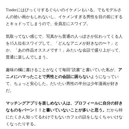
Tinderにはびっくりするぐらいのイケメンもいる。でもモデルさ
んの拾い画かもしれないし、イケメンすぎる男性を目の前にする
とキョドってしまうので、全員左にスワイプ。
気取ってない感じで、写真から普通の人っぽさが伝わってくる人
を15人位右スワイプして、「どんなアニメが好きなの〜？」と
か、「あの作品オススメです！」みたいな会話で盛り上がって、
普通に楽しんでしまう。
趣味の欄に書けることがなくて毎回“読書”と書いていた私が、
ア
ニメにハマったことで男性との会話に困らない
ようになってい
て、ちょっと安心した。だいたい男性の半分は少年漫画が好き
だ。
マッチングアプリを楽しめない人は、プロフィールに自分の好き
なものをバーン！！と書いていないことが多いと思う。
だから特
にたくさん知ってるわけでもないカフェの話をしなくちゃいけな
くなったりする。