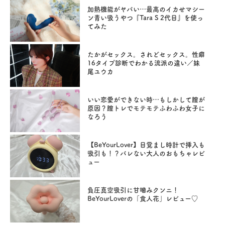
加熱機能がヤバい…最高のイカせマシー
ン青い吸うやつ『Tara S 2代目』を使っ
てみた
たかがセックス。されどセックス。性癖
16タイプ診断でわかる流派の違い／妹
尾ユウカ
いい恋愛ができない時…もしかして膣が
原因？膣トレでモテモテふわふわ女子に
なろう
【BeYourLover】目覚まし時計で挿入も
吸引も！？バレない大人のおもちゃレビ
ュー
負圧真空吸引に甘噛みクンニ！
BeYourLoverの「食人花」レビュー♡