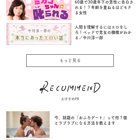
60歳で30歳年下の男性に告白さ
れる！？年齢を重ねるほどモテ
る女性
人間を理解するにはエロをし
ろ！ベッドで男女の機微がわか
る／中川淳一郎
もっと見る
おすすめPR
今、話題の「おふろデート」って何？彼
とラブラブになる方法を教えます