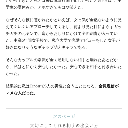
かかってきたと思えば毎日荒野行動で忙しかったと言われた。中
学生の夏休みか。アホすぎてもはや笑えた。
なぜそんな彼に惹かれたかといえば、女っ気が全然ないように見
えてぐいぐいアプローチしてくるし、何より見た目によらずガッ
チガチの元ヤンで、肩からおしりにかけて全面刺青が入ってい
た。中高6年間女子校で、私立大学で恋愛デビューをした女子が
好きになりそうなギャップ萌えキャラである。
そんなカップルの常識が全く通用しない相手と離れたあとだか
ら、私はとにかく安心したかった。安心できる相手と付き合いた
かった。
結果的に私はTinderで3人の男性と会うことになる。
全員返信が
マメな人だった。
次のページ
大切にしてくれる相手の出会い方