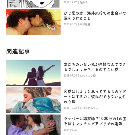
|
2019.12.27
黄身子
ひと夏の恋！海外旅行での出会いで
気をつけること
|
2023.06.05
中村綾花
関連記事
友だちのいない私が再婚なんてでき
るでしょうか？／ものすごい愛
|
2019.07.04
ものすごい愛
恋愛はしようと思ってするもの？デ
ートはするのに彼氏ができない女性
の心理
|
2018.10.02
肉乃小路ニクヨ
ラッパーに詐欺師？1000分の1の男
を探すマッチングアプリでの婚活
2024.03.05