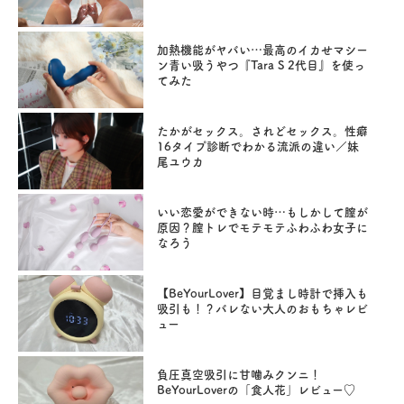
加熱機能がヤバい…最高のイカせマシー
ン青い吸うやつ『Tara S 2代目』を使っ
てみた
たかがセックス。されどセックス。性癖
16タイプ診断でわかる流派の違い／妹
尾ユウカ
いい恋愛ができない時…もしかして膣が
原因？膣トレでモテモテふわふわ女子に
なろう
【BeYourLover】目覚まし時計で挿入も
吸引も！？バレない大人のおもちゃレビ
ュー
負圧真空吸引に甘噛みクンニ！
BeYourLoverの「食人花」レビュー♡