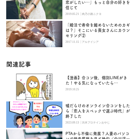
恋がしたい…」もっと自分の好きを
信じて
|
2019.05.21
肉乃小路ニクヨ
「婚活で寿命を縮めないためのカギ
は？」そこにいる喪女さんにカウン
セリング②
|
2017.11.15
アルテイシア
関連記事
【漫画】合コン後、個別LINEがき
た！やる気になっていたら…
2019.10.25
嘘だらけのオンライン合コンをした
ら「恋人をスペックで選ぶ時代」が
終了した
|
2023.09.13
渋木プロテインおやじ
PTAから不倫に発展？人妻のパソコ
ンで検索履歴を見て絶句／中川淳一