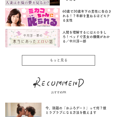
60歳で30歳年下の男性に告白さ
れる！？年齢を重ねるほどモテ
る女性
人間を理解するにはエロをし
ろ！ベッドで男女の機微がわか
る／中川淳一郎
もっと見る
おすすめPR
今、話題の「おふろデート」って何？彼
とラブラブになる方法を教えます