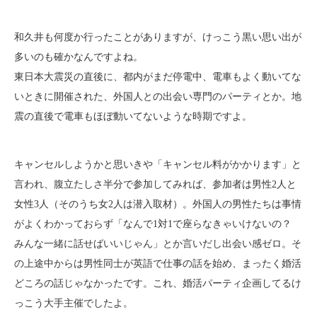
和久井も何度か行ったことがありますが、けっこう黒い思い出が
多いのも確かなんですよね。
東日本大震災の直後に、都内がまだ停電中、電車もよく動いてな
いときに開催された、外国人との出会い専門のパーティとか。地
震の直後で電車もほぼ動いてないような時期ですよ。
キャンセルしようかと思いきや「キャンセル料がかかります」と
言われ、腹立たしさ半分で参加してみれば、参加者は男性2人と
女性3人（そのうち女2人は潜入取材）。外国人の男性たちは事情
がよくわかっておらず「なんで1対1で座らなきゃいけないの？
みんな一緒に話せばいいじゃん」とか言いだし出会い感ゼロ。そ
の上途中からは男性同士が英語で仕事の話を始め、まったく婚活
どころの話じゃなかったです。これ、婚活パーティ企画してるけ
っこう大手主催でしたよ。