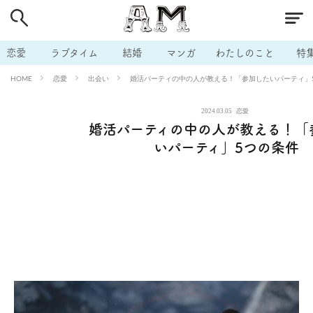
# 付き合いたい
# 男の本音
# セフレ
# 浮気
# 不倫
# 出会う方法
# マッチングアプリ
# ラブグッズ
# 体の相
恋愛
ラブタイム
結婚
マンガ
わたしのこと
特
# イケない
# ビッチの話
# エロスポット
# キャリア
恋愛
出会い
婚活パーティの中の人が教える！「参加したいパーティ」
HOME
# 恋愛相談
# モテテク
# セフレから本命へ
# 結婚したい
2024.03.05
恋愛
# セフレがほしい
# 夫婦の悩み
# おもしろライフ
婚活パーティの中の人が教える！「
いパーティ」5つの条件