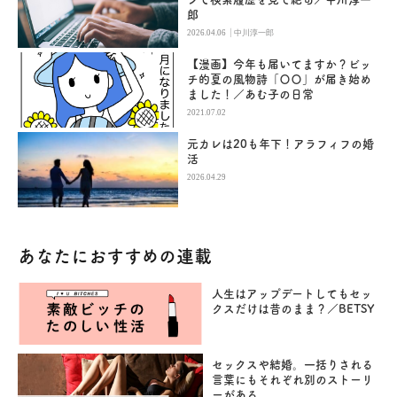
郎
|
2026.04.06
中川淳一郎
【漫画】今年も届いてますか？ビッ
チ的夏の風物詩「〇〇」が届き始め
ました！／あむ子の日常
2021.07.02
元カレは20も年下！アラフィフの婚
活
2026.04.29
あなたにおすすめの連載
人生はアップデートしてもセッ
クスだけは昔のまま？／BETSY
セックスや結婚。一括りされる
言葉にもそれぞれ別のストーリ
ーがある