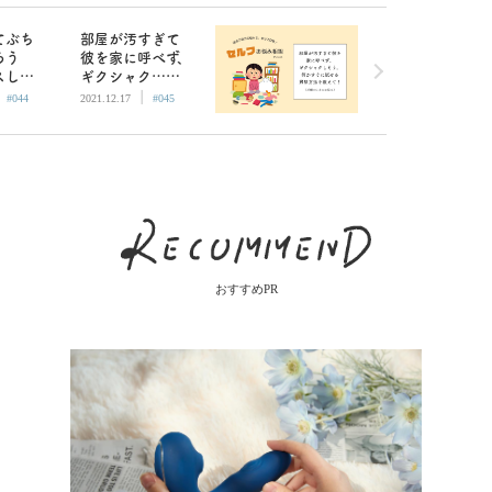
てぶち
部屋が汚すぎて
ろう
彼を家に呼べず、
スした
ギクシャク…す
|
|
急に音
ぐにできる掃除
#044
2021.12.17
#045
？／AM
方法は？／AM編
ルフお
集部セルフお悩
み相談
おすすめPR