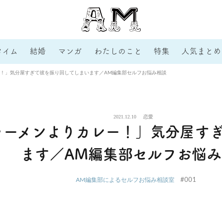
タイム
結婚
マンガ
わたしのこと
特集
人気まとめ
！」気分屋すぎて彼を振り回してしまいます／AM編集部セルフお悩み相談
2021.12.10
恋愛
ラーメンよりカレー！」気分屋す
ます／AM編集部セルフお悩
#001
AM編集部によるセルフお悩み相談室