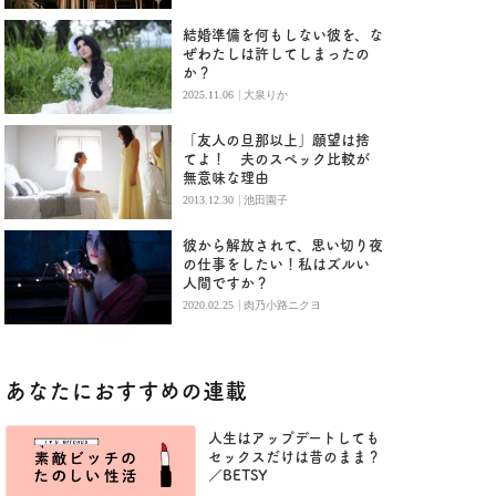
結婚準備を何もしない彼を、な
ぜわたしは許してしまったの
か？
|
2025.11.06
大泉りか
「友人の旦那以上」願望は捨
てよ！ 夫のスペック比較が
無意味な理由
|
2013.12.30
池田園子
彼から解放されて、思い切り夜
の仕事をしたい！私はズルい
人間ですか？
|
2020.02.25
肉乃小路ニクヨ
あなたにおすすめの連載
人生はアップデートしても
セックスだけは昔のまま？
／BETSY