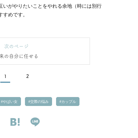
互いがやりたいことをやれる余地（時には別行
すすめです。
次のページ
来の自分に任せる
1
2
やばい女
交際の悩み
カップル