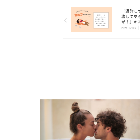
「泥酔し
壊してや
ぜ！」キ
彼…なぜ
2021.12.03
信不通に
編集部セ
悩み相談