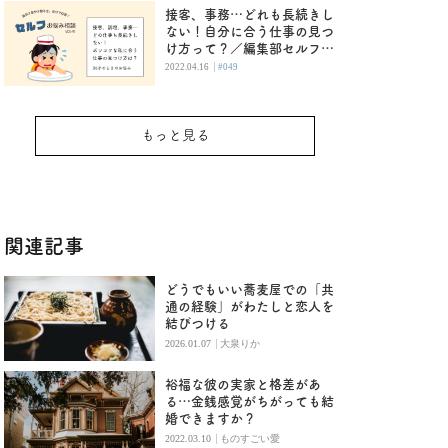
接客、事務…どれも長続きし
ない！自分に合う仕事の見つ
け方って？／編集部セルフお
悩み相談
|
2022.04.16
#049
もっと見る
関連記事
どうでもいい蕎麦屋での「共
通の経験」がわたしと恋人を
結びつける
|
2026.01.07
大泉りか
裕福な彼の実家と格差があ
る…金銭感覚がちがっても結
婚できますか？
|
2022.03.10
ものすごい愛