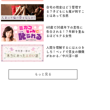
自宅の現金はどう管理す
る？子どもにも魔が刺すこ
とはあって当然
60歳で30歳年下の男性に
告白される！？年齢を重ね
るほどモテる女性
人間を理解するにはエロを
しろ！ベッドで男女の機微
がわかる／中川淳一郎
もっと見る