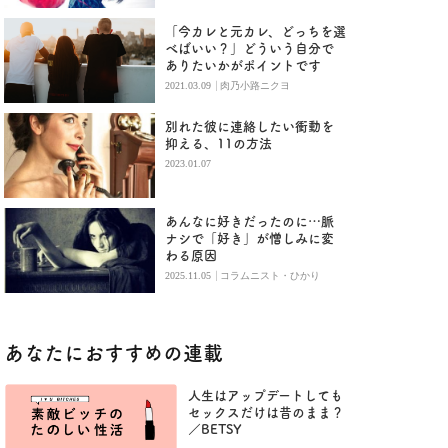
「今カレと元カレ、どっちを選
べばいい？」どういう自分で
ありたいかがポイントです
|
2021.03.09
肉乃小路ニクヨ
別れた彼に連絡したい衝動を
抑える、11の方法
2023.01.07
あんなに好きだったのに…脈
ナシで「好き」が憎しみに変
わる原因
|
2025.11.05
コラムニスト・ひかり
あなたにおすすめの連載
人生はアップデートしても
セックスだけは昔のまま？
／BETSY