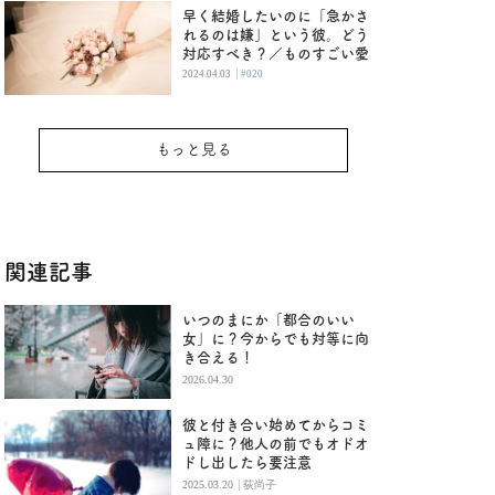
早く結婚したいのに「急かさ
れるのは嫌」という彼。どう
対応すべき？／ものすごい愛
|
2024.04.03
#020
もっと見る
関連記事
いつのまにか「都合のいい
女」に？今からでも対等に向
き合える！
2026.04.30
彼と付き合い始めてからコミ
ュ障に？他人の前でもオドオ
ドし出したら要注意
|
2025.03.20
荻尚子