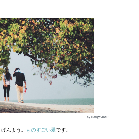
by Harigovind P
きげんよう。
ものすごい愛
です。