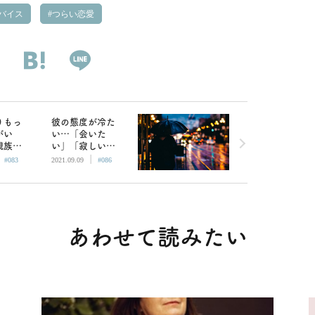
バイス
つらい恋愛
りもっ
彼の態度が冷た
がい
い…「会いた
親族に
い」「寂しい」
|
|
対され
と告げたら振ら
#083
2021.09.09
#086
た／も
れてしまった／
愛
ものすごい愛
あわせて読みたい