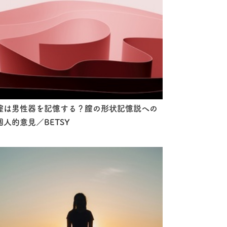
腟は男性器を記憶する？膣の形状記憶説への
個人的意見／BETSY