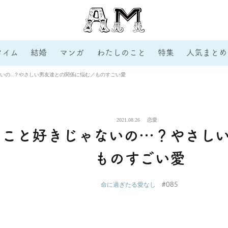
タイム
結婚
マンガ
わたしのこと
特集
人気まとめ
いの…？やさしい男友達との関係に悩む／ものすごい愛
2021.08.26
恋愛
のこと好きじゃないの…？やさし
ものすごい愛
#085
命に過ぎたる愛なし