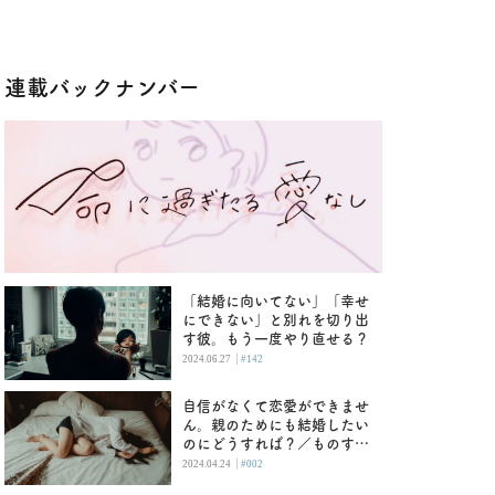
連載バックナンバー
「結婚に向いてない」「幸せ
にできない」と別れを切り出
す彼。もう一度やり直せる？
|
2024.06.27
#142
自信がなくて恋愛ができませ
ん。親のためにも結婚したい
のにどうすれば？／ものすご
い愛
|
2024.04.24
#002