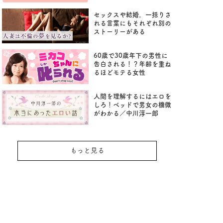
セックスや結婚。一括りさ
れる言葉にもそれぞれ別の
ストーリーがある
60歳で30歳年下の男性に
告白される！？年齢を重ね
るほどモテる女性
人間を理解するにはエロを
しろ！ベッドで男女の機微
がわかる／中川淳一郎
もっと見る