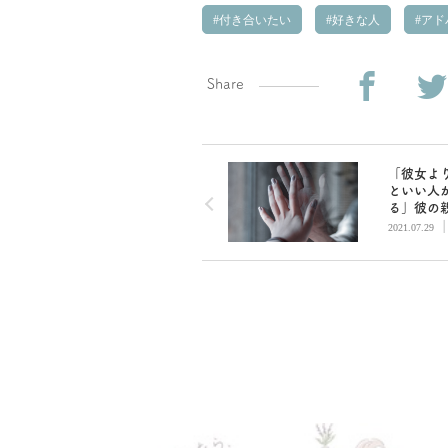
付き合いたい
好きな人
アド
Share
「彼女よ
といい人
る」彼の
結婚を反
2021.07.29
てしまっ
のすごい