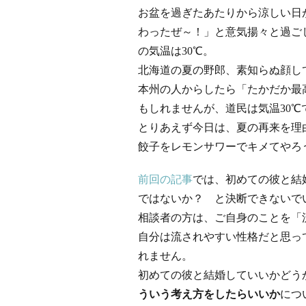
お盆を過ぎたあたりから涼しい日
わったぜ～！」と意気揚々と過ご
の気温は30℃。
北海道の夏の野郎、素知らぬ顔し
本州の人からしたら「たかだか最
もしれませんが、道民は気温30
とりあえず今日は、夏の再来を理
餃子をレモンサワーでキメてやろ
前回の記事
では、初めての彼と結
ではないか？ と決断できないで
相談者の方は、ご自身のことを「
自分は流されやすい性格だと思っ
れません。
初めての彼と結婚していいかどう
ういう考え方をしたらいいか
につ