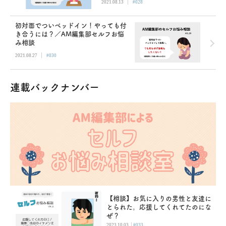
|
2021.08.13
#028
初対面でついベッドイン！やっても付
き合うには？／AM編集部セルフお悩
み相談
|
2021.08.27
#030
連載バックナンバー
【相談】お気に入りの男性と友達に
とられた。応援してくれてたのにな
ぜ？
|
2023.10.03
#033