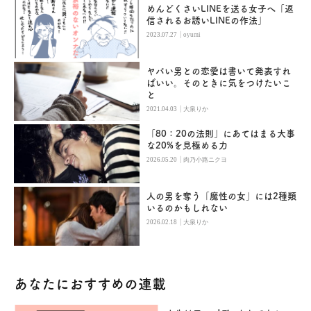
めんどくさいLINEを送る女子へ「返
信されるお誘いLINEの作法」
|
2023.07.27
oyumi
ヤバい男との恋愛は書いて発表すれ
ばいい。そのときに気をつけたいこ
と
|
2021.04.03
大泉りか
「80：20の法則」にあてはまる大事
な20%を見極める力
|
2026.05.20
肉乃小路ニクヨ
人の男を奪う「魔性の女」には2種類
いるのかもしれない
|
2026.02.18
大泉りか
あなたにおすすめの連載