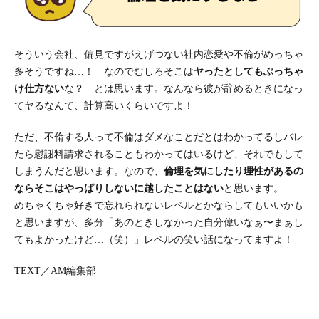
そういう会社、偏見ですがえげつない社内恋愛や不倫がめっちゃ
多そうですね…！ なのでむしろそこは
ヤったとしてもぶっちゃ
け仕方ない
な？ とは思います。なんなら彼が辞めるときになっ
てヤるなんて、計算高いくらいですよ！
ただ、不倫する人って不倫はダメなことだとはわかってるしバレ
たら慰謝料請求されることもわかってはいるけど、それでもして
しまうんだと思います。なので、
倫理を気にしたり理性があるの
ならそこはやっぱりしないに越したことはない
と思います。
めちゃくちゃ好きで忘れられないレベルとかならしてもいいかも
と思いますが、多分「あのときしなかった自分偉いなぁ〜まぁし
てもよかったけど…（笑）」レベルの笑い話になってますよ！
TEXT／AM編集部