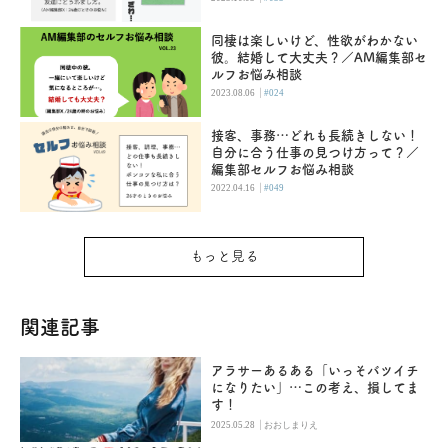
同棲は楽しいけど、性欲がわかない
彼。結婚して大丈夫？／AM編集部セ
ルフお悩み相談
|
2023.08.06
#024
接客、事務…どれも長続きしない！
自分に合う仕事の見つけ方って？／
編集部セルフお悩み相談
|
2022.04.16
#049
もっと見る
関連記事
アラサーあるある「いっそバツイチ
になりたい」…この考え、損してま
す！
|
2025.05.28
おおしまりえ