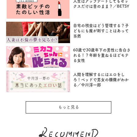
人生はアップデートしてもセッ
クスだけは昔のまま？／BETSY
自宅の現金はどう管理する？子
どもにも魔が刺すことはあって
当然
60歳で30歳年下の男性に告白さ
れる！？年齢を重ねるほどモテ
る女性
人間を理解するにはエロをし
ろ！ベッドで男女の機微がわか
る／中川淳一郎
もっと見る