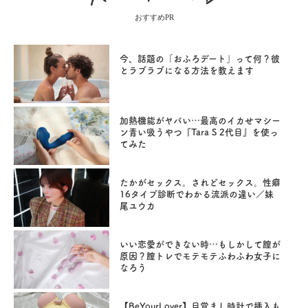
おすすめPR
今、話題の「おふろデート」って何？彼
とラブラブになる方法を教えます
加熱機能がヤバい…最高のイカせマシー
ン青い吸うやつ『Tara S 2代目』を使っ
てみた
たかがセックス。されどセックス。性癖
16タイプ診断でわかる流派の違い／妹
尾ユウカ
いい恋愛ができない時…もしかして膣が
原因？膣トレでモテモテふわふわ女子に
なろう
【BeYourLover】目覚まし時計で挿入も