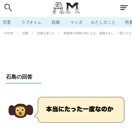
# 付き合いたい
# 男の本音
# セフレ
# 浮気
# 不倫
# 出会う方法
# マッチングアプリ
恋愛
ラブタイム
結婚
マンガ
わたしのこと
特
# ラブグッズ
# 体の相性
# イケない
恋愛
恋愛を楽しむ
既婚者の同僚が気になる。退職するし、一度だけなら
HOME
# ビッチの話
# エロスポット
# キャリア
# 恋愛相談
# モテテク
# セフレから本命へ
# 結婚したい
# セフレがほしい
# 夫婦の悩み
# おもしろライフ
石島の回答