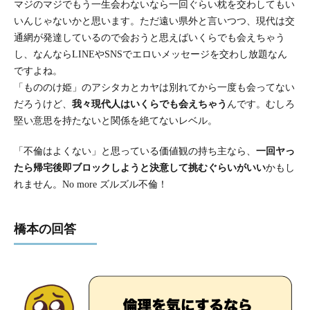
マジのマジでもう一生会わないなら一回ぐらい枕を交わしてもい
いんじゃないかと思います。ただ遠い県外と言いつつ、現代は交
通網が発達しているので会おうと思えばいくらでも会えちゃう
し、なんならLINEやSNSでエロいメッセージを交わし放題なん
ですよね。
「もののけ姫」のアシタカとカヤは別れてから一度も会ってない
だろうけど、
我々現代人はいくらでも会えちゃう
んです。むしろ
堅い意思を持たないと関係を絶てないレベル。
「不倫はよくない」と思っている価値観の持ち主なら、
一回ヤっ
たら帰宅後即ブロックしようと決意して挑むぐらいがいい
かもし
れません。No more ズルズル不倫！
橋本の回答