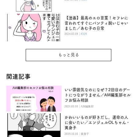
【漫画】最高のエロ言葉！セフレに
言われてすぐにパンティ脱いじゃい
ました／あむ子の日常
|
2024.03.19
#329
もっと見る
関連記事
いい雰囲気なのになぜ？2回目のデー
トにつながりません／AM編集部セル
フお悩み相談
|
2021.03.10
AM編集部
かわいいものが好きだし、運命の人
に会いたい／エンジェルOLちゃん・
黄身子
|
2019.10.10
黄身子