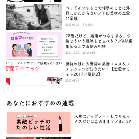
ベッドインするまで相手のことは外
見しかわからない／下田美咲の恋愛
非常識
|
2025.05.02
下田美咲
28歳だけど、婚活がつらすぎる。今
後どういう戦略をとるべき？／AM編
集部セルフお悩み相談
|
2021.10.22
AM編集部
勝負の日に大活躍の必勝コスメ＆フ
ァッションが知りたい！【恋愛サミ
ット2017／議題2】
2017.05.04
あなたにおすすめの連載
人生はアップデートしてもセッ
クスだけは昔のまま？／BETSY