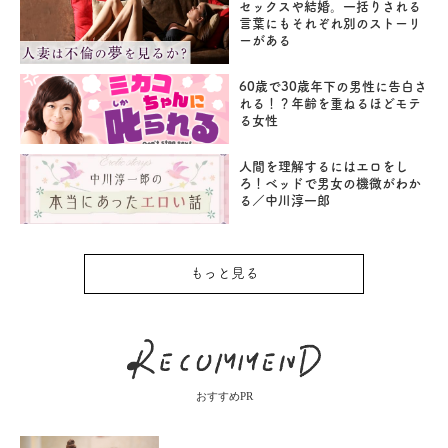
セックスや結婚。一括りされる
言葉にもそれぞれ別のストーリ
ーがある
60歳で30歳年下の男性に告白さ
れる！？年齢を重ねるほどモテ
る女性
人間を理解するにはエロをし
ろ！ベッドで男女の機微がわか
る／中川淳一郎
もっと見る
おすすめPR