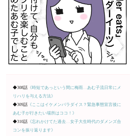
◆308話
《時短であっという間に梅雨…あむ子流日常にメ
リハリを与える方法》
◆309話
《ここはイケメンパラダイス？緊急事態宣言後に
あむ子が行きたい場所はココ！》
◆310話
《忘れかけてた過去…女子大生時代のダメンズ合
コンを振り返ります》