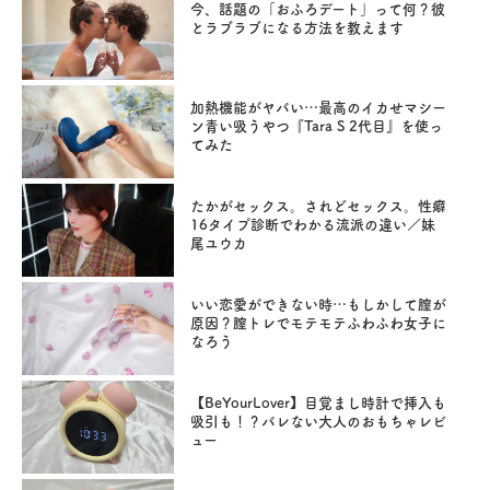
今、話題の「おふろデート」って何？彼
とラブラブになる方法を教えます
加熱機能がヤバい…最高のイカせマシー
ン青い吸うやつ『Tara S 2代目』を使っ
てみた
たかがセックス。されどセックス。性癖
16タイプ診断でわかる流派の違い／妹
尾ユウカ
いい恋愛ができない時…もしかして膣が
原因？膣トレでモテモテふわふわ女子に
なろう
【BeYourLover】目覚まし時計で挿入も
吸引も！？バレない大人のおもちゃレビ
ュー