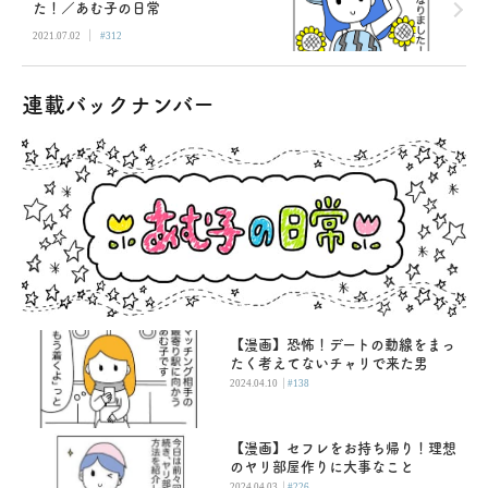
た！／あむ子の日常
|
2021.07.02
#312
連載バックナンバー
【漫画】恐怖！デートの動線をまっ
たく考えてないチャリで来た男
|
2024.04.10
#138
【漫画】セフレをお持ち帰り！理想
のヤリ部屋作りに大事なこと
|
2024.04.03
#226