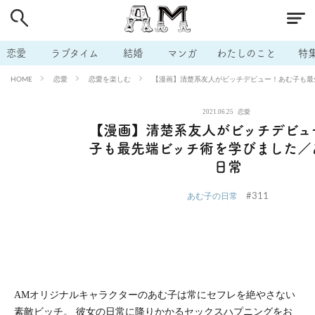
# 付き合いたい
# 男の本音
# セフレ
# 浮気
# 不倫
# 出会う方法
# マッチングアプリ
# ラブグッズ
# 体の相
恋愛
ラブタイム
結婚
マンガ
わたしのこと
特
# イケない
# ビッチの話
# エロスポット
# キャリア
恋愛
恋愛を楽しむ
【漫画】清楚系友人がビッチデビュー！あむ子も最
HOME
# 恋愛相談
# モテテク
# セフレから本命へ
# 結婚したい
2021.06.25
恋愛
# セフレがほしい
# 夫婦の悩み
# おもしろライフ
【漫画】清楚系友人がビッチデビュ
子も最先端ビッチ術を学びました／
日常
#311
あむ子の日常
AMオリジナルキャラクターのあむ子は常にセフレを絶やさない
素敵ビッチ。 彼女の日常に降りかかるセックスハプニングをお