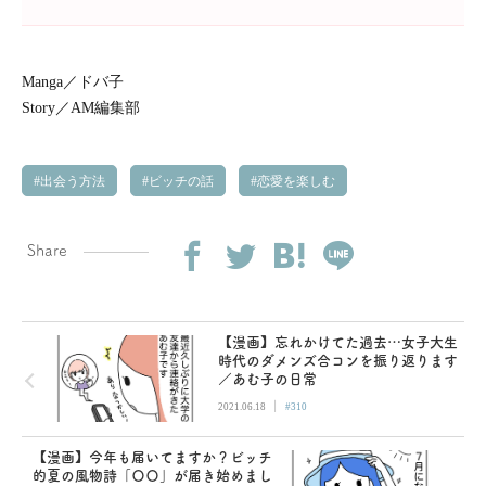
Manga／ドバ子
Story／AM編集部
出会う方法
ビッチの話
恋愛を楽しむ
Share
【漫画】忘れかけてた過去…女子大生
時代のダメンズ合コンを振り返ります
／あむ子の日常
|
2021.06.18
#310
【漫画】今年も届いてますか？ビッチ
的夏の風物詩「〇〇」が届き始めまし