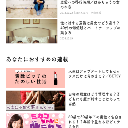
恋愛への移行時期／はあちゅうの女
の本音
|
2013.10.22
はあちゅう（伊藤春香）
性に対する意識は男女でどう違う？
40代の価値観とパートナーシップの
築き方
2024.12.19
あなたにおすすめの連載
人生はアップデートしてもセッ
クスだけは昔のまま？／BETSY
自宅の現金はどう管理する？子
どもにも魔が刺すことはあって
当然
60歳で30歳年下の男性に告白さ
れる！？年齢を重ねるほどモテ
る女性