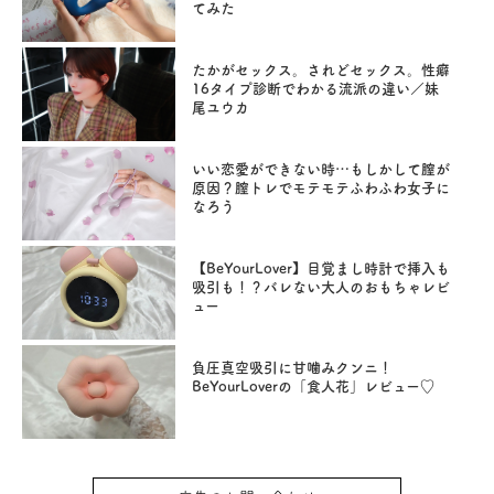
てみた
たかがセックス。されどセックス。性癖
16タイプ診断でわかる流派の違い／妹
尾ユウカ
いい恋愛ができない時…もしかして膣が
原因？膣トレでモテモテふわふわ女子に
なろう
【BeYourLover】目覚まし時計で挿入も
吸引も！？バレない大人のおもちゃレビ
ュー
負圧真空吸引に甘噛みクンニ！
BeYourLoverの「食人花」レビュー♡