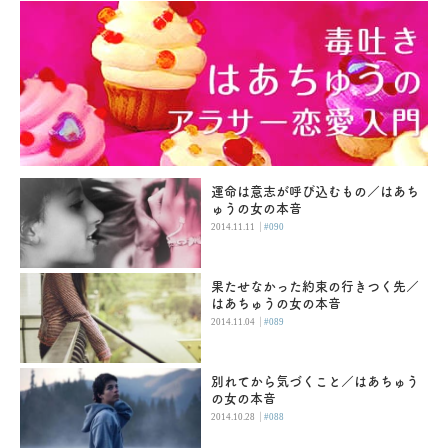
運命は意志が呼び込むもの／はあち
ゅうの女の本音
|
2014.11.11
#090
果たせなかった約束の行きつく先／
はあちゅうの女の本音
|
2014.11.04
#089
別れてから気づくこと／はあちゅう
の女の本音
|
2014.10.28
#088