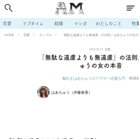
# 付き合いたい
# 男の本音
# セフレ
# 浮気
# 不倫
# 出会う方法
# マッチングアプリ
# ラブグッズ
# 体の相
恋愛
ラブタイム
結婚
マンガ
わたしのこと
特
# イケない
# ビッチの話
# エロスポット
# キャリア
恋愛
カップル
「無駄な遠慮よりも無遠慮」の法則／はあちゅうの女の
HOME
# 恋愛相談
# モテテク
# セフレから本命へ
# 結婚したい
2014.10.14
恋愛
# セフレがほしい
# 夫婦の悩み
# おもしろライフ
「無駄な遠慮よりも無遠慮」の法則
ゅうの女の本音
#086
毒吐きはあちゅうのアラサー恋愛入門
はあちゅう（伊藤春香）