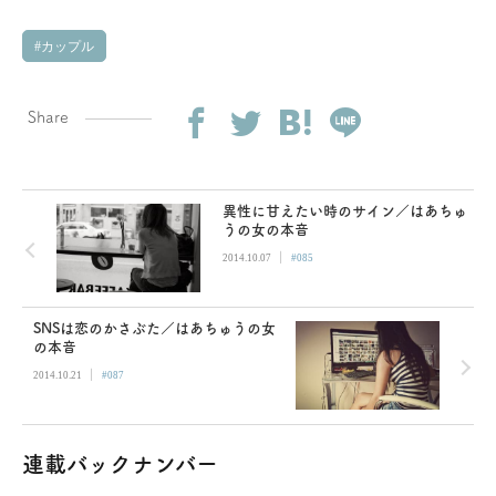
カップル
Share
異性に甘えたい時のサイン／はあちゅ
うの女の本音
|
2014.10.07
#085
SNSは恋のかさぶた／はあちゅうの女
の本音
|
2014.10.21
#087
連載バックナンバー