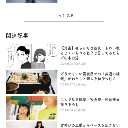
もっと見る
関連記事
【漫画】せっかちな彼氏！トロい私
とよくいられるね？と言ってみたら
／山本白湯
|
2020.08.05
山本白湯
どうでもいい蕎麦屋での「共通の経
験」がわたしと恋人を結びつける
|
2026.01.07
大泉りか
二人で見る風景／写真家・松藤美里
撮り下ろし
|
2013.06.24
松藤美里
背伸びの恋愛からペースを乱さない