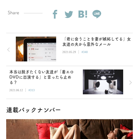
Share
「君に会うことを妻が嫉妬してる」女
友達の夫から意外なメール
|
2021.05.29
#340
本当は脱ぎたくない友達が「着エロ
DVDに出演する」と言ったら止め
る？
|
2021.06.12
#313
連載バックナンバー