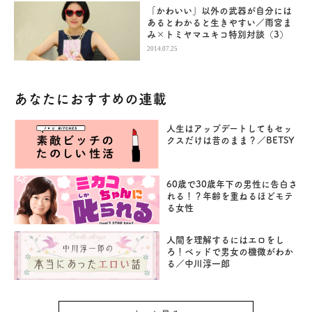
「かわいい」以外の武器が自分には
あるとわかると生きやすい／雨宮ま
み×トミヤマユキコ特別対談（3）
2014.07.25
あなたにおすすめの連載
人生はアップデートしてもセッ
クスだけは昔のまま？／BETSY
60歳で30歳年下の男性に告白さ
れる！？年齢を重ねるほどモテ
る女性
人間を理解するにはエロをし
ろ！ベッドで男女の機微がわか
る／中川淳一郎