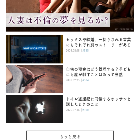
セックスや結婚。一括りされる言葉
にもそれぞれ別のストーリーがある
|
2026.08.08
#535
自宅の現金はどう管理する？子ども
にも魔が刺すことはあって当然
|
2026.07.25
#534
トイレ盗撮犯に同情するオッサンと
話したときのこと
|
2026.07.16
#190
もっと見る