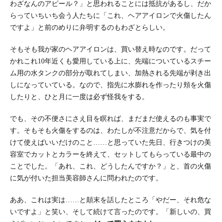
わざなんのアピール？」と思われることには抵抗があるし、だか
らっていちいち会う人たちに「これ、ヘアアイロンで火傷したん
ですよ」と前のめりに弁明するのもわざとらしい。
そもそも我が家のヘアアイロンは、買い替え時なのです。だって
かれこれ10年近くも愛用している上に、先端についているスチー
ム用の水タンクの部分が取れてしまい、加熱される先端が剥き出
しになっていている。なので、指先に水膨れを作ったり頬を火傷
したりと、ひと月に一度は必ず怪我をする。
でも、その不便さにさえ目を瞑れば、まだまだ使えるのも事実で
す。そもそも火傷をするのは、わたしが不注意だからで、気を付
けて使えばいいだけのこと……と思っていた先日、行きつけの美
容室でカットとカラーを終えて、セットしてもらっている最中の
ことでした。「あれ、これ、どうしたんですか？」と、首の火傷
に気が付いた担当美容師さんに問われたのです。
ああ、これは実は……と顛末を話したところ「やだー、それ危な
いですよ」と笑い、そして続けて言ったのです。「新しいの、買