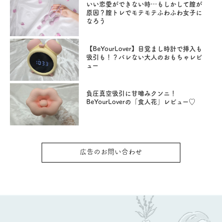
いい恋愛ができない時…もしかして膣が
原因？膣トレでモテモテふわふわ女子に
なろう
【BeYourLover】目覚まし時計で挿入も
吸引も！？バレない大人のおもちゃレビ
ュー
負圧真空吸引に甘噛みクンニ！
BeYourLoverの「食人花」レビュー♡
広告のお問い合わせ