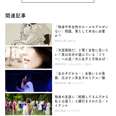
関連記事
「独身中年女性のロールモデルがい
ない」問題、果たして本当に必要
か？
|
2024.11.26
あたそ
「天涯孤独だ」と嘆く女性に言いた
い！実は自分が選んでいる「フリ
ー」への道／大人女子と子供おばさ
んの恋愛の違い
|
2025.10.15
コラムニスト・ひかり
「女の子だから…」女扱いとの葛
藤。元ガテン系女子のリアル／椿
|
2024.04.26
椿（ラッパー）
独身の友達に「結婚してるんだから
私とは違う」と線引きされた日／ト
イアンナ
|
2023.10.02
トイアンナ