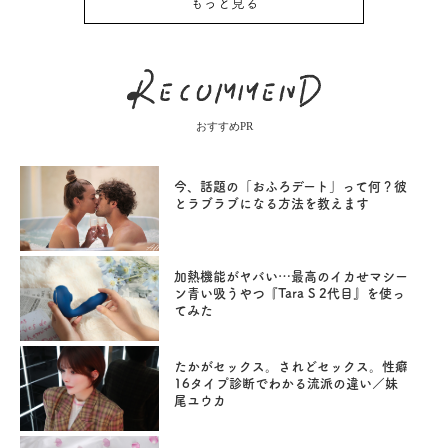
もっと見る
おすすめPR
今、話題の「おふろデート」って何？彼
とラブラブになる方法を教えます
加熱機能がヤバい…最高のイカせマシー
ン青い吸うやつ『Tara S 2代目』を使っ
てみた
たかがセックス。されどセックス。性癖
16タイプ診断でわかる流派の違い／妹
尾ユウカ