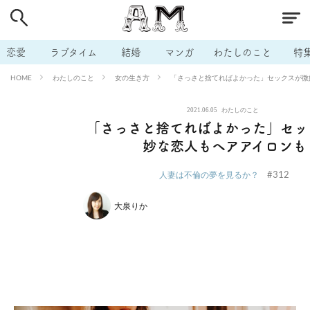
# 付き合いたい
# 男の本音
# セフレ
# 浮気
# 不倫
# 出会う方法
# マッチングアプリ
# ラブグッズ
# 体の相
恋愛
ラブタイム
結婚
マンガ
わたしのこと
特
# イケない
# ビッチの話
# エロスポット
# キャリア
わたしのこと
女の生き方
「さっさと捨てればよかった」セックスが微
HOME
# 恋愛相談
# モテテク
# セフレから本命へ
# 結婚したい
2021.06.05
わたしのこと
# セフレがほしい
# 夫婦の悩み
# おもしろライフ
「さっさと捨てればよかった」セッ
妙な恋人もヘアアイロンも
#312
人妻は不倫の夢を見るか？
大泉りか