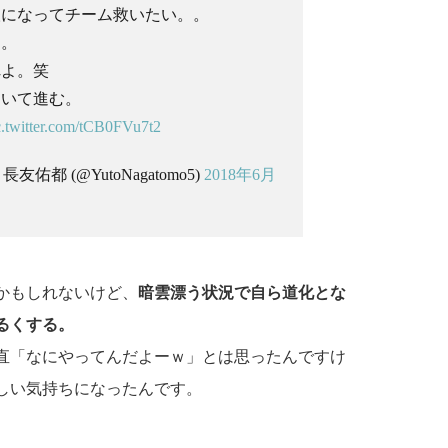
人になってチーム救いたい。。
。。
れよ。笑
向いて進む。
c.twitter.com/tCB0FVu7t2
o | 長友佑都 (@YutoNagatomo5)
2018年6月
かもしれないけど、
暗雲漂う状況で自ら道化とな
るくする。
直「なにやってんだよーｗ」とは思ったんですけ
しい気持ちになったんです。