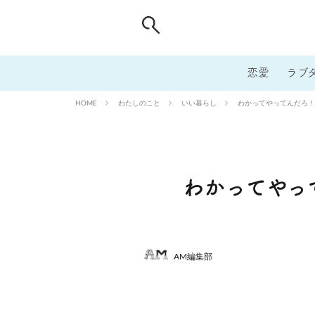
恋愛
ラブ
わたしのこと
いい暮らし
わかってやってんだろ！
HOME
わかってやっ
AM編集部