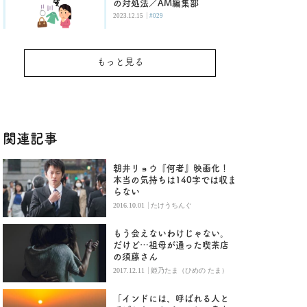
の対処法／AM編集部
|
2023.12.15
#029
もっと見る
関連記事
朝井リョウ『何者』映画化！
本当の気持ちは140字では収ま
らない
|
2016.10.01
たけうちんぐ
もう会えないわけじゃない。
だけど…祖母が通った喫茶店
の須藤さん
|
2017.12.11
姫乃たま（ひめの たま）
「インドには、呼ばれる人と