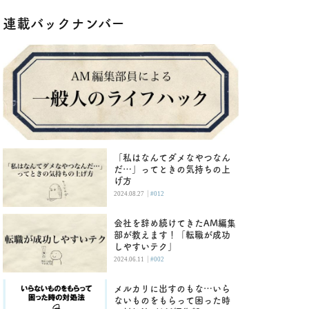
連載バックナンバー
「私はなんてダメなやつなん
だ…」ってときの気持ちの上
げ方
|
2024.08.27
#012
会社を辞め続けてきたAM編集
部が教えます！「転職が成功
しやすいテク」
|
2024.06.11
#002
メルカリに出すのもな…いら
ないものをもらって困った時