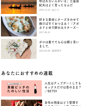
呼ばれない人がいる」三島由
紀夫はよく言ったもんだ
|
2019.12.24
あたそ
好きな素材にチーズをのせて
焼けばすぐおつまみ！「アボ
カドとゆで卵のみそチーズ焼
き」
2017.06.20
ボロは着てても心は錦と言い
まして。
|
2025.03.09
紫原明子
あなたにおすすめの連載
人生はアップデートしても
セックスだけは昔のまま？
／BETSY
自宅の現金はどう管理す