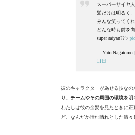
スーパーサイヤ
髪だけは明るく
みんな笑ってく
どんな時も前を
super saiyan??✨
pi
— Yuto Nagatom
11日
彼のキャラクターが為せる技なの
り、チームやその周囲の環境を明
わたしは彼の金髪を見たときに正
ど、なんだか晴れ晴れとした清々