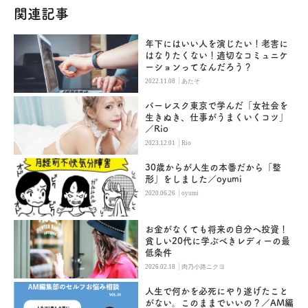
関連記事
年下にはいい人を演じたい！老害に
はなりたくない！適切なコミュニケ
ーションってなんだろう？
|
2022.11.08
あたそ
バーレスク東京で学んだ「女社会を
生きぬき、仕事がうまくいくコツ」
／Rio
|
2023.12.01
Rio
30歳からが人生の本番だから「整
形」をしました／oyumi
|
2020.06.26
oyumi
お金がなくても将来の自分へ投資！
貧しい20代に学ぶべきレディーの最
低条件
|
2026.02.18
肉乃小路ニクヨ
人生で何かを必死にやり遂げたこと
がない。このままでいいの？／AM編