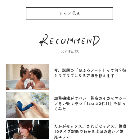
もっと見る
おすすめPR
今、話題の「おふろデート」って何？彼
とラブラブになる方法を教えます
加熱機能がヤバい…最高のイカせマシー
ン青い吸うやつ『Tara S 2代目』を使っ
てみた
たかがセックス。されどセックス。性癖
16タイプ診断でわかる流派の違い／妹
尾ユウカ