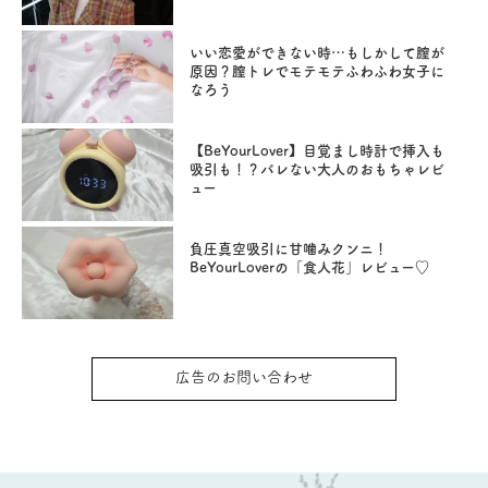
いい恋愛ができない時…もしかして膣が
原因？膣トレでモテモテふわふわ女子に
なろう
【BeYourLover】目覚まし時計で挿入も
吸引も！？バレない大人のおもちゃレビ
ュー
負圧真空吸引に甘噛みクンニ！
BeYourLoverの「食人花」レビュー♡
広告のお問い合わせ