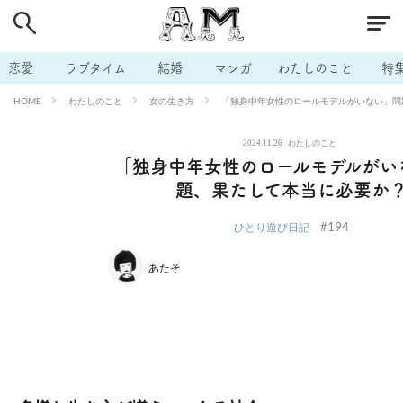
# 付き合いたい
# 男の本音
# セフレ
# 浮気
# 不倫
# 出会う方法
# マッチングアプリ
# ラブグッズ
# 体の相
恋愛
ラブタイム
結婚
マンガ
わたしのこと
特
# イケない
# ビッチの話
# エロスポット
# キャリア
わたしのこと
女の生き方
「独身中年女性のロールモデルがいない」問
HOME
# 恋愛相談
# モテテク
# セフレから本命へ
# 結婚したい
2024.11.26
わたしのこと
# セフレがほしい
# 夫婦の悩み
# おもしろライフ
「独身中年女性のロールモデルがい
題、果たして本当に必要か
#194
ひとり遊び日記
あたそ