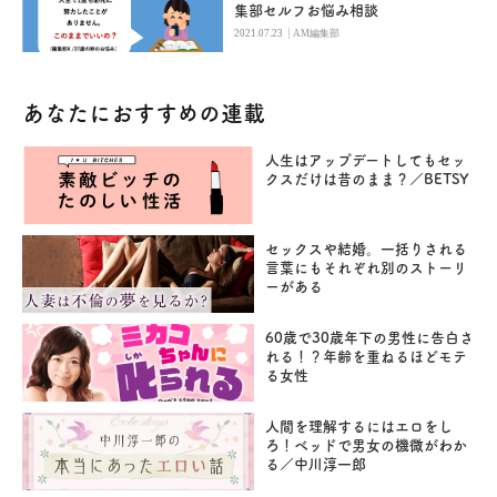
集部セルフお悩み相談
|
2021.07.23
AM編集部
あなたにおすすめの連載
人生はアップデートしてもセッ
クスだけは昔のまま？／BETSY
セックスや結婚。一括りされる
言葉にもそれぞれ別のストーリ
ーがある
60歳で30歳年下の男性に告白さ
れる！？年齢を重ねるほどモテ
る女性
人間を理解するにはエロをし
ろ！ベッドで男女の機微がわか
る／中川淳一郎