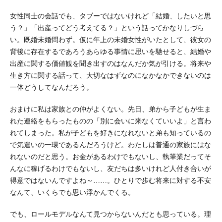
女性同士の会話でも、タブーではないけれど「結婚、したいと思
う？」「出産ってどう考えてる？」という話ってかなりしづら
い。既婚未婚問わず。仮に年上の未婚女性がいたとして、彼女の
背後に存在するであろうあらゆる事情に思いを馳せると、結婚や
出産に関する価値観を聞き出すのはなんだか気が引ける。将来や
生き方に関する話って、大切なはずなのになかなかできないのは
一体どうしてなんだろう。
おまけに私は家族との仲がよくない。先日、弟から子どもが生ま
れた連絡をもらったものの「別に会いに来なくていいよ」と言わ
れてしまった。私が子どもを好きになれないと弟も知っているの
で気遣いの一環であるんだろうけど。わたしは普通の家族にはな
れないのだと思う。お金があるわけでもないし、執筆業だってそ
んなに稼げるわけでもないし、友だちは多いけれど人付き合いが
得意ではないんですよね～……。ひとりで歩む将来に対する不安
なんて、いくらでも思い浮かんでくる。
でも、ロールモデルなんて見つからないんだとも思っている。理