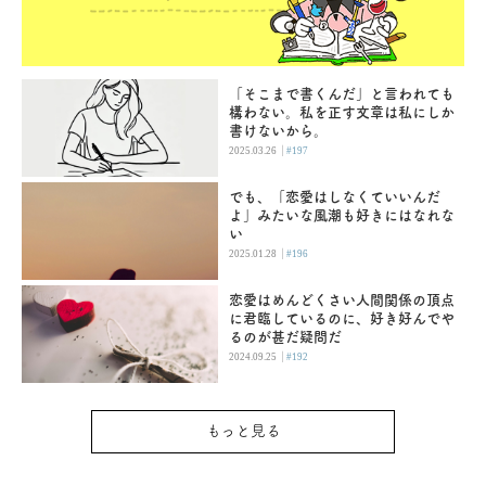
「そこまで書くんだ」と言われても
構わない。私を正す文章は私にしか
書けないから。
|
2025.03.26
#197
でも、「恋愛はしなくていいんだ
よ」みたいな風潮も好きにはなれな
い
|
2025.01.28
#196
恋愛はめんどくさい人間関係の頂点
に君臨しているのに、好き好んでや
るのが甚だ疑問だ
|
2024.09.25
#192
もっと見る