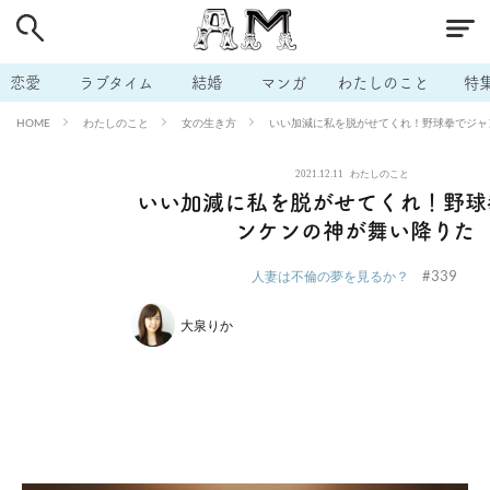
# 付き合いたい
# 男の本音
# セフレ
# 浮気
# 不倫
# 出会う方法
# マッチングアプリ
# ラブグッズ
# 体の相
恋愛
ラブタイム
結婚
マンガ
わたしのこと
特
# イケない
# ビッチの話
# エロスポット
# キャリア
わたしのこと
女の生き方
いい加減に私を脱がせてくれ！野球拳でジャ
HOME
# 恋愛相談
# モテテク
# セフレから本命へ
# 結婚したい
2021.12.11
わたしのこと
# セフレがほしい
# 夫婦の悩み
# おもしろライフ
いい加減に私を脱がせてくれ！野球
ンケンの神が舞い降りた
#339
人妻は不倫の夢を見るか？
大泉りか