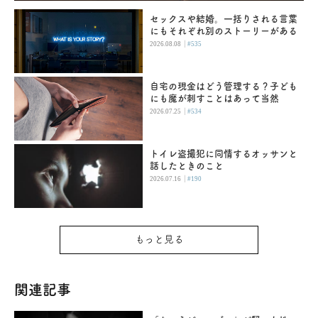
セックスや結婚。一括りされる言葉
にもそれぞれ別のストーリーがある
|
2026.08.08
#535
自宅の現金はどう管理する？子ども
にも魔が刺すことはあって当然
|
2026.07.25
#534
トイレ盗撮犯に同情するオッサンと
話したときのこと
|
2026.07.16
#190
もっと見る
関連記事