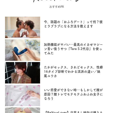
おすすめPR
今、話題の「おふろデート」って何？彼
とラブラブになる方法を教えます
加熱機能がヤバい…最高のイカせマシー
ン青い吸うやつ『Tara S 2代目』を使っ
てみた
たかがセックス。されどセックス。性癖
16タイプ診断でわかる流派の違い／妹
尾ユウカ
いい恋愛ができない時…もしかして膣が
原因？膣トレでモテモテふわふわ女子に
なろう
【BeYourLover】目覚まし時計で挿入も