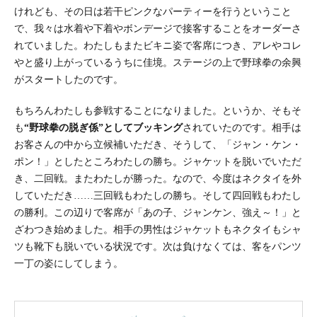
けれども、その日は若干ピンクなパーティーを行うということ
で、我々は水着や下着やボンデージで接客することをオーダーさ
れていました。わたしもまたビキニ姿で客席につき、アレやコレ
やと盛り上がっているうちに佳境。ステージの上で野球拳の余興
がスタートしたのです。
もちろんわたしも参戦することになりました。というか、そもそ
も
“野球拳の脱ぎ係”としてブッキング
されていたのです。相手は
お客さんの中から立候補いただき、そうして、「ジャン・ケン・
ポン！」としたところわたしの勝ち。ジャケットを脱いでいただ
き、二回戦。またわたしが勝った。なので、今度はネクタイを外
していただき……三回戦もわたしの勝ち。そして四回戦もわたし
の勝利。この辺りで客席が「あの子、ジャンケン、強え～！」と
ざわつき始めました。相手の男性はジャケットもネクタイもシャ
ツも靴下も脱いでいる状況です。次は負けなくては、客をパンツ
一丁の姿にしてしまう。