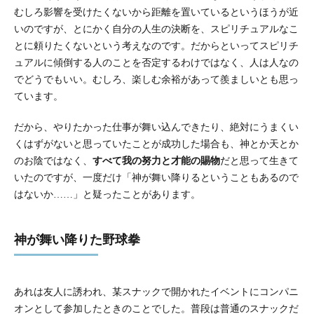
むしろ影響を受けたくないから距離を置いているというほうが近
いのですが、とにかく自分の人生の決断を、スピリチュアルなこ
とに頼りたくないという考えなのです。だからといってスピリチ
ュアルに傾倒する人のことを否定するわけではなく、人は人なの
でどうでもいい。むしろ、楽しむ余裕があって羨ましいとも思っ
ています。
だから、やりたかった仕事が舞い込んできたり、絶対にうまくい
くはずがないと思っていたことが成功した場合も、神とか天とか
のお陰ではなく、
すべて我の努力と才能の賜物
だと思って生きて
いたのですが、一度だけ「神が舞い降りるということもあるので
はないか……」と疑ったことがあります。
神が舞い降りた野球拳
あれは友人に誘われ、某スナックで開かれたイベントにコンパニ
オンとして参加したときのことでした。普段は普通のスナックだ