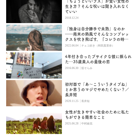
「ちょうどいいブス」が賢い女性の
生き方？そんな呪いは聞き入れなく
ていい
2018.12.24
「独身は自分勝手で未熟」なのか
――南米の熱風でそんなコンプレッ
クスを吹き飛ばす、『コレラの時代
の愛』
|
2022.06.04
チェコ好き（和田真里奈）
4年付き合ったブサイクな彼に振られ
た…35歳美人の最後の恋
|
2016.06.30
舘そらみ
初対面で「あ〜こういうタイプね」
とか思うのマジでやめたくない？／
長井短
|
2020.11.25
長井短
女性が生きやすい社会のために私た
ちができる簡単なこと
|
2025.06.28
中村綾花