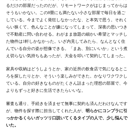
るだけの部屋だったのだが、リモートワークがはじまってからは
そうもいかない。この8畳にも満たない小さな部屋で毎日を過ご
している。今までよく発狂しなかったな、と本気で思う。それく
らい狭くて、色んなことが嫌になってしまって、深夜の思いつき
で不動産に問い合わせる。わがまま放題の細かい希望とマッチし
た物件は1軒しかなかった。いざ内見してみたら、なんとなく住
んでいる自分の姿が想像できる。「まあ、別にいいか」という煮
え切らない気持ちもあったが、大金を叩いて契約してしまった。
家具や収納はどうしようとか、家の近所の飲食店で気になるとこ
ろを探したりとか、そういう楽しみができた。かなりワクワクし
ている。自分の好きなものがたくさん詰まった理想の部屋で、今
よりもずっと好きに生活できたらいいな。
審査も通り、手続きを済ませて無事に契約も済んだわけなんです
が、物件を探す際に担当してくれた人が、
明らかにコンプラに引
っかかるくらいガッツリ口説いてくるタイプの人で、少し悩んで
いた。