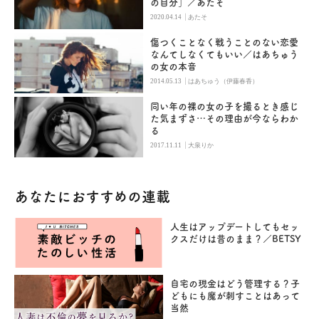
の自分」／あたそ
|
2020.04.14
あたそ
傷つくことなく戦うことのない恋愛
なんてしなくてもいい／はあちゅう
の女の本音
|
2014.05.13
はあちゅう（伊藤春香）
同い年の裸の女の子を撮るとき感じ
た気まずさ…その理由が今ならわか
る
|
2017.11.11
大泉りか
あなたにおすすめの連載
人生はアップデートしてもセッ
クスだけは昔のまま？／BETSY
自宅の現金はどう管理する？子
どもにも魔が刺すことはあって
当然