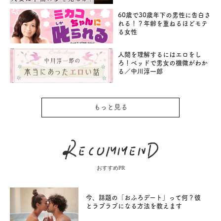
60歳で30歳年下の男性に告白さ
れる！？年齢を重ねるほどモテ
る女性
人間を理解するにはエロをし
ろ！ベッドで男女の機微がわか
る／中川淳一郎
もっと見る
おすすめPR
今、話題の「おふろデート」って何？彼
とラブラブになる方法を教えます