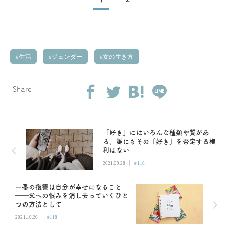
生活
ジェンダー
女の生き方
Share
「好き」にはいろんな種類や質があ
る。誰にもその「好き」を否定する権
利はない
|
2021.09.28
#116
一番の復讐は自分が幸せになること
――父への恨みを消し去っていくひと
つの方法として
|
2021.10.26
#118