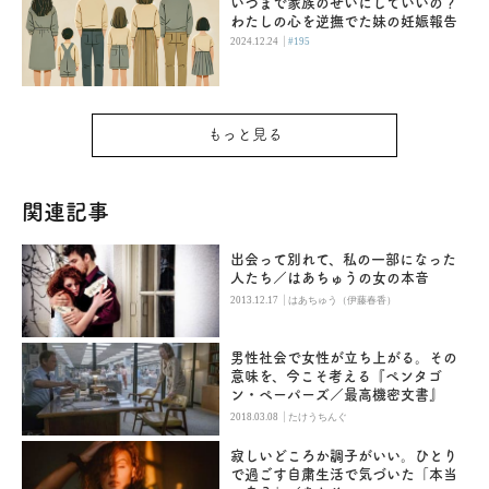
いつまで家族のせいにしていいの？
わたしの心を逆撫でた妹の妊娠報告
|
2024.12.24
#195
もっと見る
関連記事
出会って別れて、私の一部になった
人たち／はあちゅうの女の本音
|
2013.12.17
はあちゅう（伊藤春香）
男性社会で女性が立ち上がる。その
意味を、今こそ考える『ペンタゴ
ン・ペーパーズ／最高機密文書』
|
2018.03.08
たけうちんぐ
寂しいどころか調子がいい。ひとり
で過ごす自粛生活で気づいた「本当