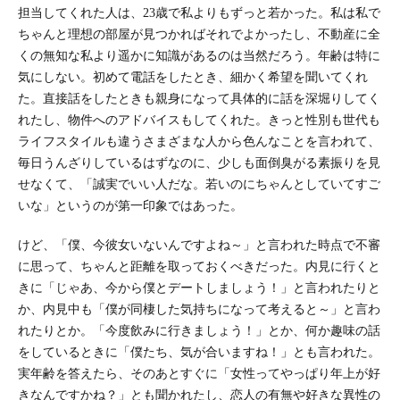
担当してくれた人は、23歳で私よりもずっと若かった。私は私で
ちゃんと理想の部屋が見つかればそれでよかったし、不動産に全
くの無知な私より遥かに知識があるのは当然だろう。年齢は特に
気にしない。初めて電話をしたとき、細かく希望を聞いてくれ
た。直接話をしたときも親身になって具体的に話を深堀りしてく
れたし、物件へのアドバイスもしてくれた。きっと性別も世代も
ライフスタイルも違うさまざまな人から色んなことを言われて、
毎日うんざりしているはずなのに、少しも面倒臭がる素振りを見
せなくて、「誠実でいい人だな。若いのにちゃんとしていてすご
いな」というのが第一印象ではあった。
けど、「僕、今彼女いないんですよね～」と言われた時点で不審
に思って、ちゃんと距離を取っておくべきだった。内見に行くと
きに「じゃあ、今から僕とデートしましょう！」と言われたりと
か、内見中も「僕が同棲した気持ちになって考えると～」と言わ
れたりとか。「今度飲みに行きましょう！」とか、何か趣味の話
をしているときに「僕たち、気が合いますね！」とも言われた。
実年齢を答えたら、そのあとすぐに「女性ってやっぱり年上が好
きなんですかね？」とも聞かれたし、恋人の有無や好きな異性の