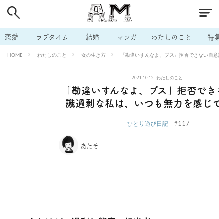
# 付き合いたい
# 男の本音
# セフレ
# 浮気
# 不倫
# 出会う方法
# マッチングアプリ
# ラブグッズ
# 体の相
恋愛
ラブタイム
結婚
マンガ
わたしのこと
特
# イケない
# ビッチの話
# エロスポット
# キャリア
わたしのこと
女の生き方
「勘違いすんなよ、ブス」拒否できない自意
HOME
# 恋愛相談
# モテテク
# セフレから本命へ
# 結婚したい
2021.10.12
わたしのこと
# セフレがほしい
# 夫婦の悩み
# おもしろライフ
「勘違いすんなよ、ブス」拒否でき
識過剰な私は、いつも無力を感じ
#117
ひとり遊び日記
あたそ