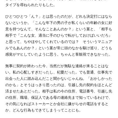
タイプを尋ねられたりもした。
ひとつひとつ「ん？」とは思ったのだが、どれも決定打にはなら
ないというか。「こんな年下の男の子が私くらいの年齢の女に好
意を持つなんて、そんなことあんのか？」という案と、「相手も
相手で『こんな女、適当に手のひらで転がしておけばいいだろ』
と思って、ちやほやしてくれているのでは？ そういうマニュア
ルでもあんのか？」という案が常に頭のなかを駆け巡り、どうも
感覚がマヒしていたように思う。ちゃんと客観視できなかった。
無事に契約が終わった今、当然だが無駄な連絡が来ることはな
い。私の心配しすぎだったし、杞憂だった。でも普通、仕事先で
出会った人に踏み込んだこと聞かないじゃんね。「おかしかった
のかも」とそうはっきり思ったのは、引越し先の契約をほとんど
済ませたあとだった。相手は私の今の住所、電話番号、引越し先
の住所、職場、保証人である母の連絡先まで知っているわけで、
その気になればストーカーとか会社に嫌がらせの電話をすると
か、どんな行為もできてしまうってことにも。