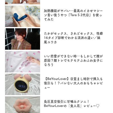
加熱機能がヤバい…最高のイカせマシー
ン青い吸うやつ『Tara S 2代目』を使っ
てみた
たかがセックス。されどセックス。性癖
16タイプ診断でわかる流派の違い／妹
尾ユウカ
いい恋愛ができない時…もしかして膣が
原因？膣トレでモテモテふわふわ女子に
なろう
【BeYourLover】目覚まし時計で挿入も
吸引も！？バレない大人のおもちゃレビ
ュー
負圧真空吸引に甘噛みクンニ！
BeYourLoverの「食人花」レビュー♡