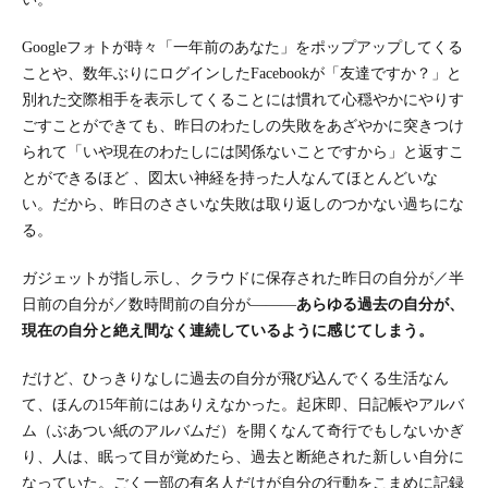
Googleフォトが時々「一年前のあなた」をポップアップしてくる
ことや、数年ぶりにログインしたFacebookが「友達ですか？」と
別れた交際相手を表示してくることには慣れて心穏やかにやりす
ごすことができても、昨日のわたしの失敗をあざやかに突きつけ
られて「いや現在のわたしには関係ないことですから」と返すこ
とができるほど 、図太い神経を持った人なんてほとんどいな
い。だから、昨日のささいな失敗は取り返しのつかない過ちにな
る。
ガジェットが指し示し、クラウドに保存された昨日の自分が／半
日前の自分が／数時間前の自分が―――
あらゆる過去の自分が、
現在の自分と絶え間なく連続しているように感じてしまう。
だけど、ひっきりなしに過去の自分が飛び込んでくる生活なん
て、ほんの15年前にはありえなかった。起床即、日記帳やアルバ
ム（ぶあつい紙のアルバムだ）を開くなんて奇行でもしないかぎ
り、人は、眠って目が覚めたら、過去と断絶された新しい自分に
なっていた。ごく一部の有名人だけが自分の行動をこまめに記録