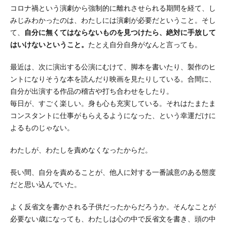
コロナ禍という演劇から強制的に離れさせられる期間を経て、し
みじみわかったのは、わたしには演劇が必要だということ。そし
て、
自分に無くてはならないものを見つけたら、絶対に手放して
はいけないということ。
たとえ自分自身がなんと言っても。
最近は、次に演出する公演にむけて、脚本を書いたり、製作のヒ
ントになりそうな本を読んだり映画を見たりしている。合間に、
自分が出演する作品の稽古や打ち合わせをしたり。
毎日が、すごく楽しい。身も心も充実している。それはたまたま
コンスタントに仕事がもらえるようになった、という幸運だけに
よるものじゃない。
わたしが、わたしを責めなくなったからだ。
長い間、自分を責めることが、他人に対する一番誠意のある態度
だと思い込んでいた。
よく反省文を書かされる子供だったからだろうか。そんなことが
必要ない歳になっても、わたしは心の中で反省文を書き、頭の中