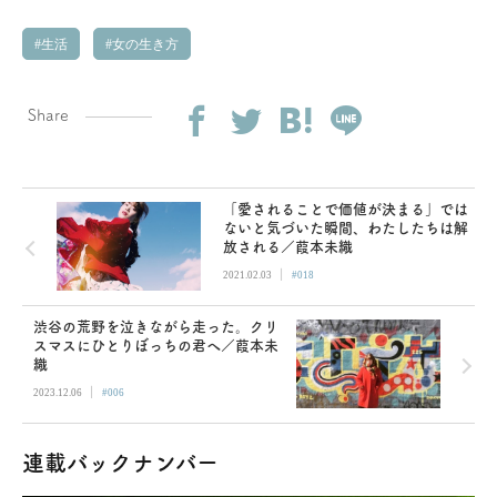
生活
女の生き方
Share
「愛されることで価値が決まる」では
ないと気づいた瞬間、わたしたちは解
放される／葭本未織
|
2021.02.03
#018
渋谷の荒野を泣きながら走った。クリ
スマスにひとりぼっちの君へ／葭本未
織
|
2023.12.06
#006
連載バックナンバー