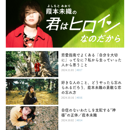
恋愛指南でよくある「自分を大切
に」ってなに？私から去っていった
人から思うこと
|
2024.11.01
#017
好きな人のこと、どうやったら忘れ
られるだろう。葭本未織の素敵な恋
の忘れ方
|
2024.10.16
#016
自信のないわたしを支配する“神
様”の正体／葭本未織
|
2024.10.02
#014