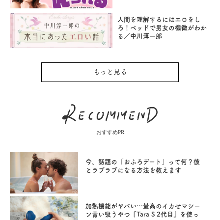
人間を理解するにはエロをし
ろ！ベッドで男女の機微がわか
る／中川淳一郎
もっと見る
おすすめPR
今、話題の「おふろデート」って何？彼
とラブラブになる方法を教えます
加熱機能がヤバい…最高のイカせマシー
ン青い吸うやつ『Tara S 2代目』を使っ