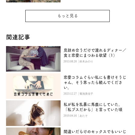
もっと見る
関連記事
見詰め合うだけで濡れるディナー／
食と恋愛にまつわる欲望（1）
|
2013.08.20
鈴木みのり
恋愛コラムぐらい私にも書けそうじ
ゃん、そう思ったら読んでくださ
い。
|
2023.12.27
菊池美佳子
私が私を乱暴に馬鹿にしていた。
「私ブスだから」と言っていた頃
|
2019.04.16
あたそ
間違いだらけのセックスでもいいじ