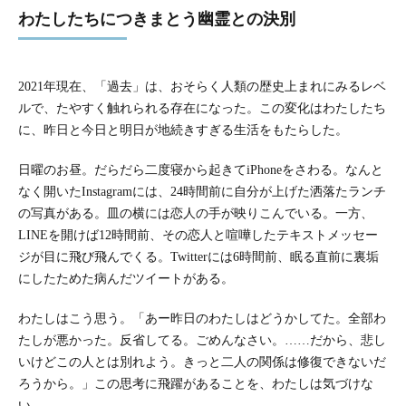
わたしたちにつきまとう幽霊との決別
2021年現在、「過去」は、おそらく人類の歴史上まれにみるレベ
ルで、たやすく触れられる存在になった。この変化はわたしたち
に、昨日と今日と明日が地続きすぎる生活をもたらした。
日曜のお昼。だらだら二度寝から起きてiPhoneをさわる。なんと
なく開いたInstagramには、24時間前に自分が上げた洒落たランチ
の写真がある。皿の横には恋人の手が映りこんでいる。一方、
LINEを開けば12時間前、その恋人と喧嘩したテキストメッセー
ジが目に飛び飛んでくる。Twitterには6時間前、眠る直前に裏垢
にしたためた病んだツイートがある。
わたしはこう思う。「あー昨日のわたしはどうかしてた。全部わ
たしが悪かった。反省してる。ごめんなさい。……だから、悲し
いけどこの人とは別れよう。きっと二人の関係は修復できないだ
ろうから。」この思考に飛躍があることを、わたしは気づけな
い。