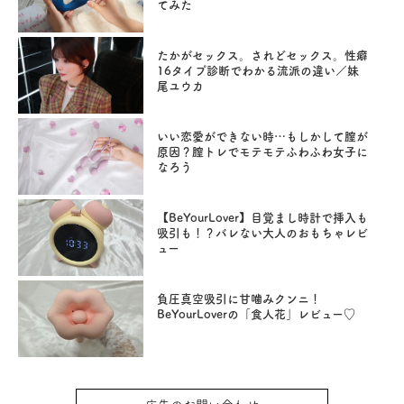
てみた
たかがセックス。されどセックス。性癖
16タイプ診断でわかる流派の違い／妹
尾ユウカ
いい恋愛ができない時…もしかして膣が
原因？膣トレでモテモテふわふわ女子に
なろう
【BeYourLover】目覚まし時計で挿入も
吸引も！？バレない大人のおもちゃレビ
ュー
負圧真空吸引に甘噛みクンニ！
BeYourLoverの「食人花」レビュー♡