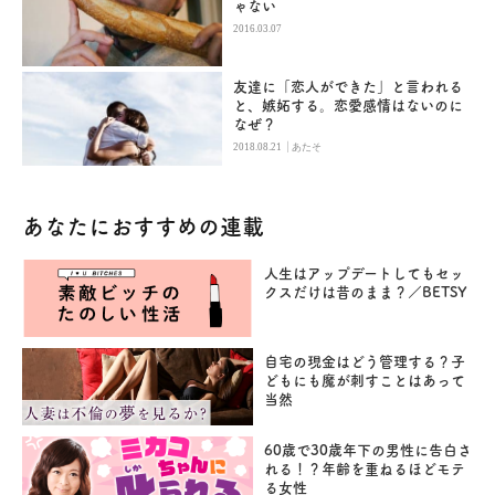
ゃない
2016.03.07
友達に「恋人ができた」と言われる
と、嫉妬する。恋愛感情はないのに
なぜ？
|
2018.08.21
あたそ
あなたにおすすめの連載
人生はアップデートしてもセッ
クスだけは昔のまま？／BETSY
自宅の現金はどう管理する？子
どもにも魔が刺すことはあって
当然
60歳で30歳年下の男性に告白さ
れる！？年齢を重ねるほどモテ
る女性