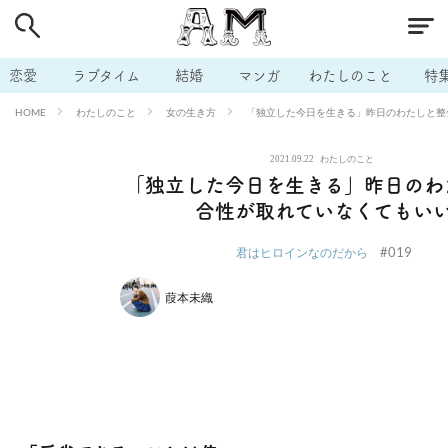
# 付き合いたい
# 男の本音
# セフレ
# 浮気
# 不倫
# 出会う方法
# マッチングアプリ
# ラブグッズ
# 体の相
恋愛
ラブタイム
結婚
マンガ
わたしのこと
特
# イケない
# ビッチの話
# エロスポット
# キャリア
わたしのこと
女の生き方
「独立した今日を生きる」昨日のわたしと整
HOME
# 恋愛相談
# モテテク
# セフレから本命へ
# 結婚したい
2021.09.22
わたしのこと
# セフレがほしい
# 夫婦の悩み
# おもしろライフ
「独立した今日を生きる」昨日のわ
合性が取れていなくてもい
#019
君はヒロインなのだから
葭本未織