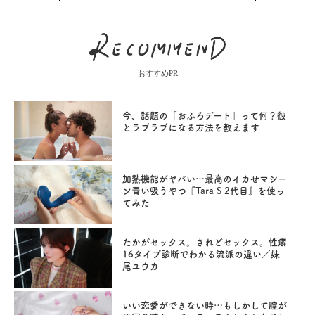
おすすめPR
今、話題の「おふろデート」って何？彼
とラブラブになる方法を教えます
加熱機能がヤバい…最高のイカせマシー
ン青い吸うやつ『Tara S 2代目』を使っ
てみた
たかがセックス。されどセックス。性癖
16タイプ診断でわかる流派の違い／妹
尾ユウカ
いい恋愛ができない時…もしかして膣が