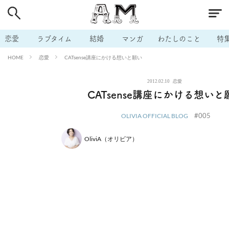
# 付き合いたい
# 男の本音
# セフレ
# 浮気
# 不倫
# 出会う方法
# マッチングアプリ
# ラブグッズ
# 体の相
恋愛
ラブタイム
結婚
マンガ
わたしのこと
特
# イケない
# ビッチの話
# エロスポット
# キャリア
恋愛
CATsense講座にかける想いと願い
HOME
# 恋愛相談
# モテテク
# セフレから本命へ
# 結婚したい
2012.02.10
恋愛
# セフレがほしい
# 夫婦の悩み
# おもしろライフ
CATsense講座にかける想いと
#005
OLIVIA OFFICIAL BLOG
OliviA（オリビア）