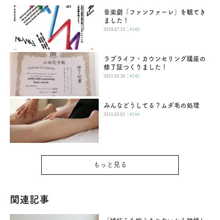
音楽劇「ファンファーレ」を観てき
ました！
|
2018.07.13
#143
ラブライフ・カウンセリング講座の
修了証つくりました！
|
2015.03.26
#245
みんなどうしてる？ムダ毛の処理
|
2015.03.02
#244
もっと見る
関連記事