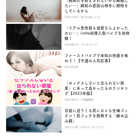
「嫉妬心を抑えきれないから離婚し
たい…」嫉妬の原因は相手に期待を
しているから
|
2020.11.03
肉乃小路ニクヨ
「リアル男性器も波型ならよかった
のに…」iroha初挿入型バイブを初体
験！
|
2014.08.26
アルテイシア
ファーストバイブで未知の快感を味
わう！【今週の人気記事】
2014.04.26
「セックスしないと出られない部
屋」にあって良かったものランキン
グ【2023年版】
|
2023.08.13
AM編集部
目前に迫りくる尻にカレも生唾ゴッ
クン！尻フェチを挑発する「締め込
み錦」
|
2015.11.08
OliviA（オリビア）