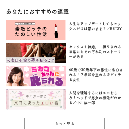
あなたにおすすめの連載
人生はアップデートしてもセッ
クスだけは昔のまま？／BETSY
セックスや結婚。一括りされる
言葉にもそれぞれ別のストーリ
ーがある
60歳で30歳年下の男性に告白さ
れる！？年齢を重ねるほどモテ
る女性
人間を理解するにはエロをし
ろ！ベッドで男女の機微がわか
る／中川淳一郎
もっと見る