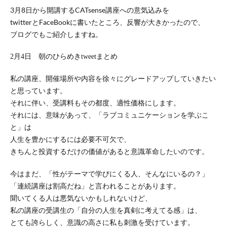
3月8日から開講するCATsense講座への意気込みを
twitterとFaceBookに書いたところ、反響が大きかったので、
ブログでもご紹介しますね。
2月4日 朝のひらめきtweetまとめ
私の講座、開催場所や内容を徐々にグレードアップしていきたい
と
思っています。
それに伴い、受講料もその都度、適性価格にします。
それには、意味があって、「ラブコミュニケーションを学ぶこ
と」
は
人生を豊かにするには必要不可欠で、
きちんと投資するだけの価値があると意識革命したいのです。
今はまだ、「性がテーマで学びにくる人、そんなにいるの？」
「連続講座は割高だね」と言われることがあります。
聞いてくる人は悪気ないかもしれないけど、
私の講座の受講生の「自分の人生を真剣に考えてる感」は、
とても誇らしく、意識の高さに私も刺激を受けています。