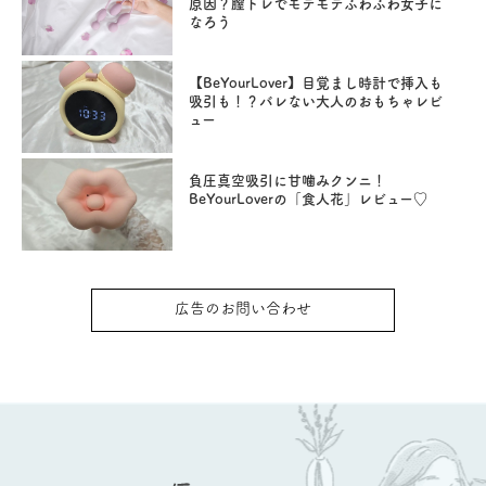
原因？膣トレでモテモテふわふわ女子に
なろう
【BeYourLover】目覚まし時計で挿入も
吸引も！？バレない大人のおもちゃレビ
ュー
負圧真空吸引に甘噛みクンニ！
BeYourLoverの「食人花」レビュー♡
広告のお問い合わせ