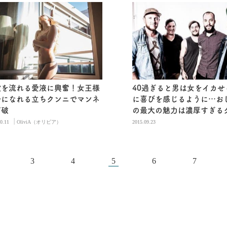
股を流れる愛液に興奮！女王様
40過ぎると男は女をイカせ
分になれる立ちクンニでマンネ
に喜びを感じるように…お
打破
の最大の魅力は濃厚すぎる
|
0.11
OliviA（オリビア）
2015.09.23
3
4
5
6
7