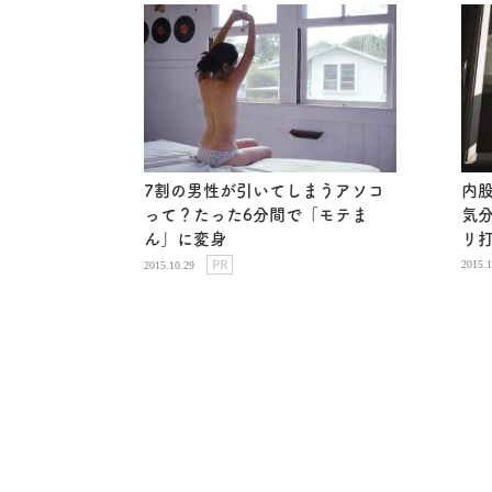
7割の男性が引いてしまうアソコ
内
って？たった6分間で「モテま
気
ん」に変身
リ
PR
2015.1
2015.10.29