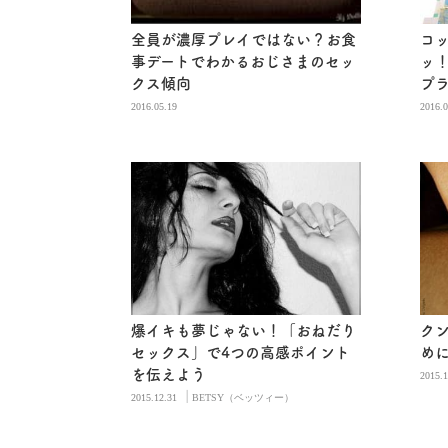
全員が濃厚プレイではない？お食
コ
事デートでわかるおじさまのセッ
ッ
クス傾向
プ
2016.05.19
2016.0
爆イキも夢じゃない！「おねだり
ク
セックス」で4つの高感ポイント
め
を伝えよう
2015.1
|
2015.12.31
BETSY（ベッツィー）