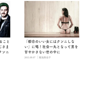
ること
「都合のいい女にはクンニしな
じさま
い」に喝！社会一丸となって男を
クンニ
甘やかさない世の中に
|
2015.09.07
菊池美佳子