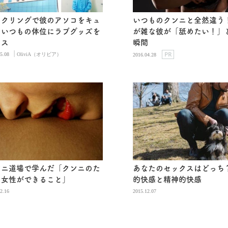
ックリングで彼のアソコをキュ
いつものクンニと全然違う
！いつもの体位にラブグッズを
が雑な彼が「舐めたい！」
ラス
瞬間
|
PR
5.08
OliviA（オリビア）
2016.04.28
ンニ道場で学んだ「クンニのた
あなたのセックスはどっち
に女性ができること」
的快感と精神的快感
2.16
2015.12.07