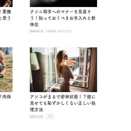
！愛撫
クンニ相手へのマナーを見直そ
と思う
う！知っておくべきお手入れと新
体位
|
2016.02.21
OliviA（オリビア）
？肉体
アソコがまるで密林状態！？彼に
見せても恥ずかしくない正しい処
理方法
PR
2015.12.05