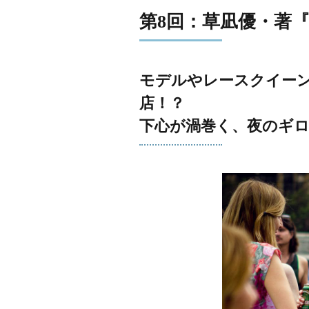
第8回：草凪優・著
モデルやレースクイー
店！？
下心が渦巻く、夜のギ