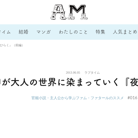
タイム
結婚
マンガ
わたしのこと
特集
人気まとめ
ひらく』（前編）
2013.06.05
ラブタイム
卵が大人の世界に染まっていく『
#016
官能小説・主人公から学ぶファム・ファタールのススメ