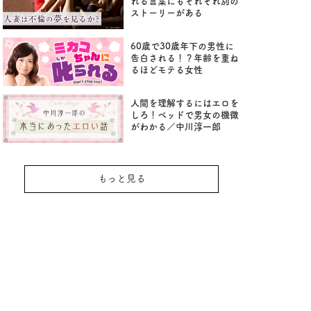
れる言葉にもそれぞれ別の
ストーリーがある
60歳で30歳年下の男性に
告白される！？年齢を重ね
るほどモテる女性
人間を理解するにはエロを
しろ！ベッドで男女の機微
がわかる／中川淳一郎
もっと見る