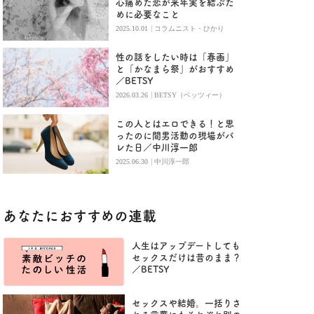
心痛めた恋が来年実を結ぶた
めに必要なこと
|
2025.10.01
コラムニスト・ひかり
性の話をしたい時は「春画」
と「かなまら祭」がおすすめ
／BETSY
|
2026.03.26
BETSY（ベッツィー）
この人とはエロできる！と思
ったのに間男活動の現場がバ
レた日／中川淳一郎
|
2025.06.30
中川淳一郎
あなたにおすすめの連載
人生はアップデートしても
セックスだけは昔のまま？
／BETSY
セックスや結婚。一括りさ