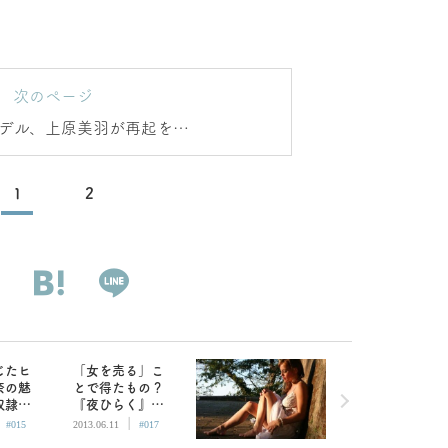
次のページ
デル、上原美羽が再起を望
ーディションのために
1
2
じたヒ
「女を売る」こ
奈の魅
とで得たもの？
奴隷に
『夜ひらく』
|
|
い』
（後編）
#015
2013.06.11
#017