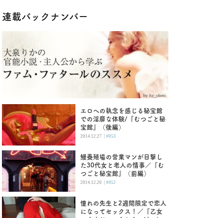
連載バックナンバー
エロへの執念を感じる秘宝館
での淫靡な体験/『むつごと秘
宝館』（後編）
|
2014.12.27
#053
鰻養殖場の営業マンが目撃し
た30代女と老人の情事／『む
つごと秘宝館』（前編）
|
2014.12.20
#052
憧れの先生と2週間限定で恋人
になってセックス！／『乙女