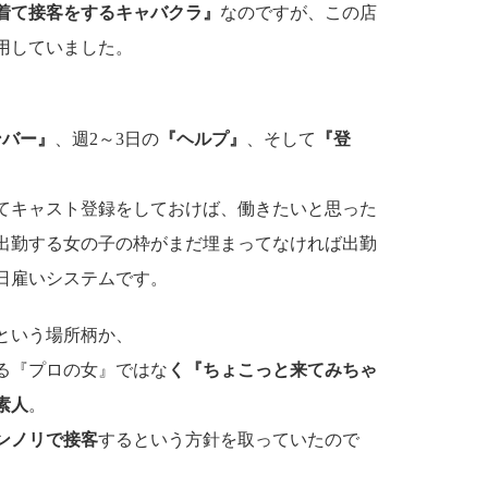
着て接客をするキャバクラ』
なのですが、この店
用していました。
ンバー』
、週2～3日の
『ヘルプ』
、そして
『登
てキャスト登録をしておけば、働きたいと思った
出勤する女の子の枠がまだ埋まってなければ出勤
日雇いシステムです。
という場所柄か、
る『プロの女』ではな
く『ちょこっと来てみちゃ
素人
。
ンノリで接客
するという方針を取っていたので