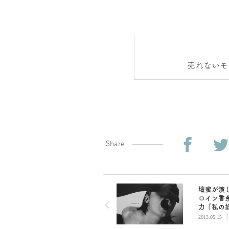
売れないモ
むオ
Share
壇蜜が演
ロイン香
力『私の
なりなさ
2013.05.15
（後編）