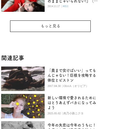
のままじゃいられない!』（後
編）
|
2014.11.17
#051
もっと見る
関連記事
「奥まで突けばいい」っても
んじゃない！巨根を攻略する
体位とピストン
|
2017.04.30
OliviA（オリビア）
新しい環境で愛されるために
はとりあえずバカになってみ
よう
|
2025.05.02
肉乃小路ニクヨ
今年の失恋は今年のうちに！