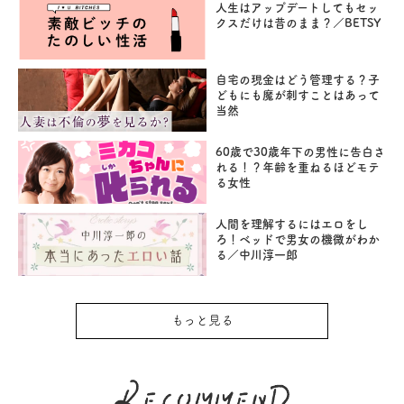
人生はアップデートしてもセッ
クスだけは昔のまま？／BETSY
自宅の現金はどう管理する？子
どもにも魔が刺すことはあって
当然
60歳で30歳年下の男性に告白さ
れる！？年齢を重ねるほどモテ
る女性
人間を理解するにはエロをし
ろ！ベッドで男女の機微がわか
る／中川淳一郎
もっと見る