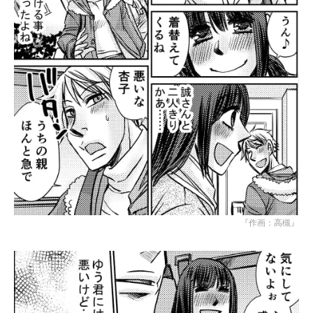
『作画：高槻』