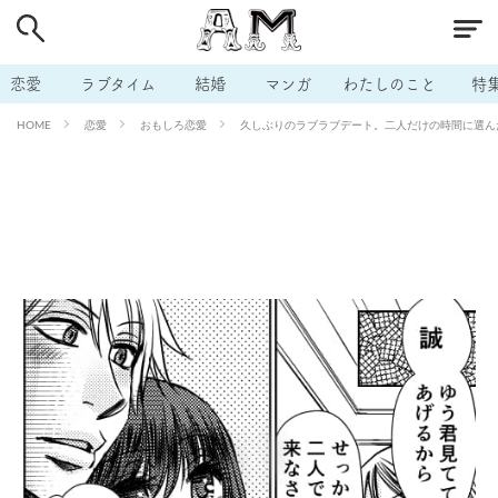
# 付き合いたい
# 男の本音
# セフレ
# 浮気
# 不倫
# 出会う方法
# マッチングアプリ
恋愛
ラブタイム
結婚
マンガ
わたしのこと
特
# ラブグッズ
# 体の相性
# イケない
恋愛
おもしろ恋愛
久しぶりのラブラブデート。二人だけの時間に選んだ
HOME
# ビッチの話
# エロスポット
# キャリア
# 恋愛相談
# モテテク
# セフレから本命へ
# 結婚したい
# セフレがほしい
# 夫婦の悩み
# おもしろライフ