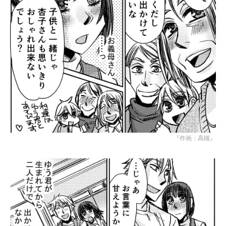
『作画：高槻』