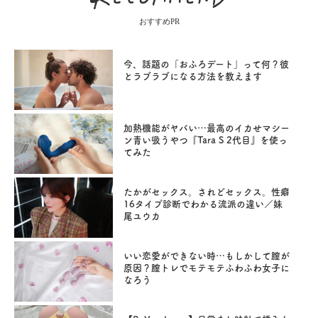
おすすめPR
今、話題の「おふろデート」って何？彼
とラブラブになる方法を教えます
加熱機能がヤバい…最高のイカせマシー
ン青い吸うやつ『Tara S 2代目』を使っ
てみた
たかがセックス。されどセックス。性癖
16タイプ診断でわかる流派の違い／妹
尾ユウカ
いい恋愛ができない時…もしかして膣が
原因？膣トレでモテモテふわふわ女子に
なろう