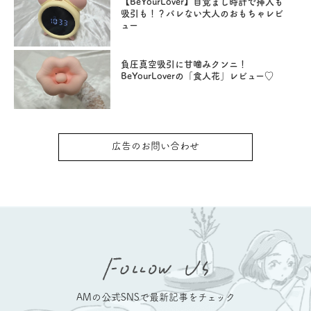
【BeYourLover】目覚まし時計で挿入も
吸引も！？バレない大人のおもちゃレビ
ュー
負圧真空吸引に甘噛みクンニ！
BeYourLoverの「食人花」レビュー♡
広告のお問い合わせ
AMの公式SNSで最新記事をチェック