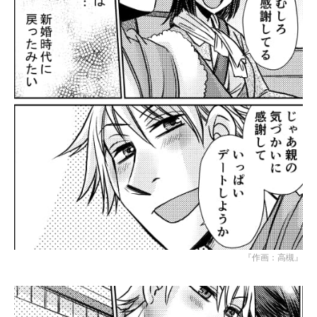
『作画：高槻』