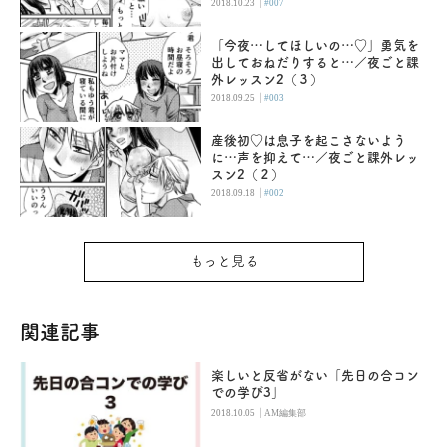
|
2018.10.23
#007
「今夜…してほしいの…♡」勇気を
出しておねだりすると…／夜ごと課
外レッスン2（３）
|
2018.09.25
#003
産後初♡は息子を起こさないよう
に…声を抑えて…／夜ごと課外レッ
スン2（２）
|
2018.09.18
#002
もっと見る
関連記事
楽しいと反省がない「先日の合コン
での学び3」
|
2018.10.05
AM編集部