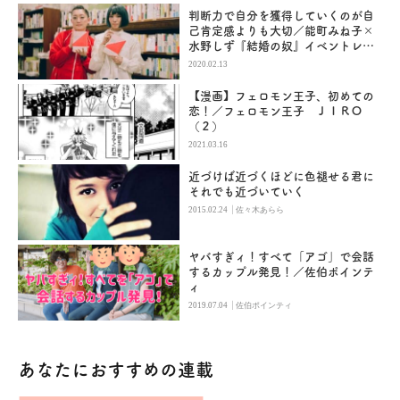
判断力で自分を獲得していくのが自
己肯定感よりも大切／能町みね子×
水野しず『結婚の奴』イベントレポ
ート
2020.02.13
【漫画】フェロモン王子、初めての
恋！／フェロモン王子 ＪＩＲＯ
（２）
2021.03.16
近づけば近づくほどに色褪せる君に
それでも近づいていく
|
2015.02.24
佐々木あらら
ヤバすぎィ！すべて「アゴ」で会話
するカップル発見！／佐伯ポインテ
ィ
|
2019.07.04
佐伯ポインティ
あなたにおすすめの連載