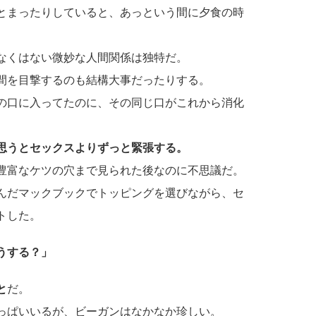
とまったりしていると、あっという間に夕食の時
なくはない微妙な人間関係は独特だ。
間を目撃するのも結構大事だったりする。
の口に入ってたのに、その同じ口がこれから消化
思うとセックスよりずっと緊張する。
豊富なケツの穴まで見られた後なのに不思議だ。
んだマックブックでトッピングを選びながら、セ
トした。
うする？」
と
だ。
っぱいいるが、ビーガンはなかなか珍しい。