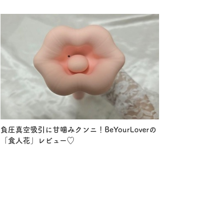
負圧真空吸引に甘噛みクンニ！BeYourLoverの
「食人花」レビュー♡