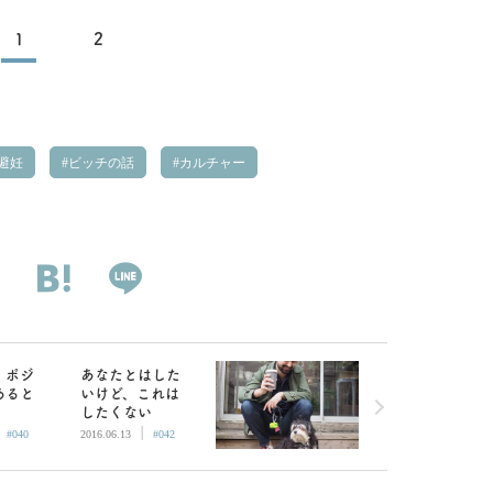
1
2
避妊
ビッチの話
カルチャー
・ポジ
あなたとはした
あると
いけど、これは
したくない
|
|
#040
2016.06.13
#042