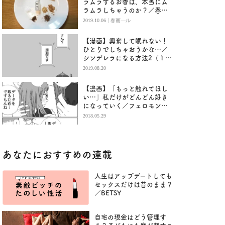
ラムラするお香は、本当にム
ラムラしちゃうのか？／春画
―ル
|
2019.10.06
春画―ル
【漫画】興奮して眠れない！
ひとりでしちゃおうかな…／
シンデレラになる方法2（１
１）
2019.08.20
【漫画】「もっと触れてほし
い…」私だけがどんどん好き
になっていく／フェロモンガ
ール（3）
2018.05.29
あなたにおすすめの連載
人生はアップデートしても
セックスだけは昔のまま？
／BETSY
自宅の現金はどう管理す