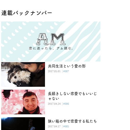
連載バックナンバー
共同生活という愛の形
|
2017.05.01
#087
長続きしない恋愛でもいいじ
ゃない
|
2017.04.24
#086
狭い箱の中で恋愛する私たち
|
2017.04.17
#085