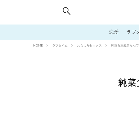
恋愛
ラブ
ラブタイム
おもしろセックス
純菜食主義者なセフ
HOME
純菜