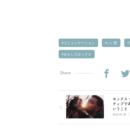
コミュニケーション
いい男
おもしろセックス
Share
セックス
ティブで
いうこと
2016.05.30