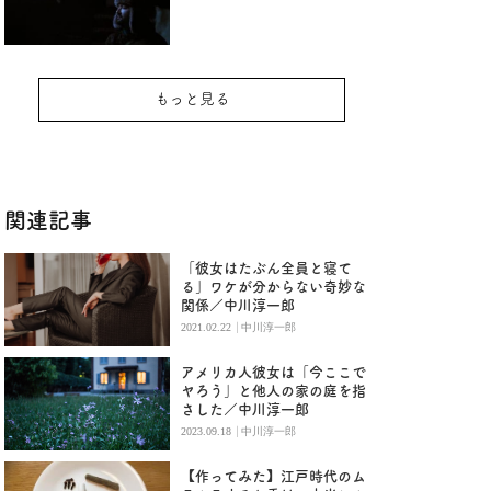
もっと見る
関連記事
「彼女はたぶん全員と寝て
る」ワケが分からない奇妙な
関係／中川淳一郎
|
2021.02.22
中川淳一郎
アメリカ人彼女は「今ここで
ヤろう」と他人の家の庭を指
さした／中川淳一郎
|
2023.09.18
中川淳一郎
【作ってみた】江戸時代のム