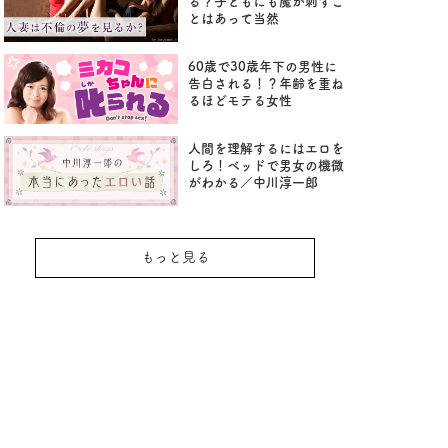
る？子どもにも魔が刺すこ
とはあって当然
60歳で30歳年下の男性に
告白される！？年齢を重ね
るほどモテる女性
人間を理解するにはエロを
しろ！ベッドで男女の機微
がわかる／中川淳一郎
もっと見る