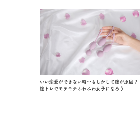
いい恋愛ができない時…もしかして膣が原因？
膣トレでモテモテふわふわ女子になろう